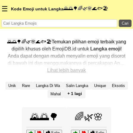
☰
🌄🌅🌳🌈🌿🌸🌊🐟🏖️
Kode Emoji untuk Langka
Cari
🌄🌅🌳🌈🌿🌸🌊🐟🏖️Temukan pilihan emoji terbaik yang
dipilih khusus oleh EmojiDB.id untuk
Langka emoji
!
Anda dapat dengan mudah menyalin emoji yang disorot
di bawah ini dan menggunakannya di percakapan Anda
untuk menambahkan sentuhan pribadi. Kami telah
Lihat lebih banyak
mengurutkan emoji-emoji terkait dengan menampilkan
yang paling populer terlebih dahulu. Ingin lebih banyak
Unik
Rare
Langka Di Wa
Salin Langka
Unique
Eksotis
pilihan? Jelajahi kategori lainnya untuk menemukan cara
+ 1 lagi
Mahal
baru dalam mengekspresikan
Langka dengan emoji
.
🌄🌅🌳
🌈🌿🌸
Salin
Salin