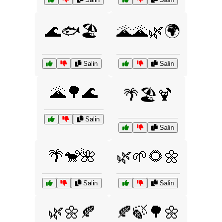
🌊🐟🏖️
🌋🌋🌿🌍
Salin
Salin
🌋🌳🌊
🌴🏖️🍹
Salin
Salin
🌴🐒🌺
🌿🌱🌻🌼
Salin
Salin
🌿🌼🍂
🍂🍃🌳🌼