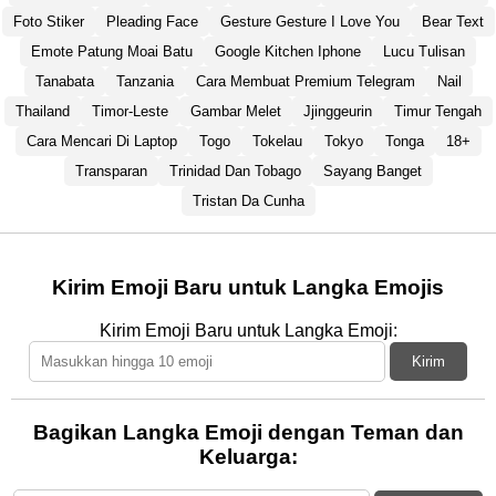
Foto Stiker
Pleading Face
Gesture Gesture I Love You
Bear Text
Emote Patung Moai Batu
Google Kitchen Iphone
Lucu Tulisan
Tanabata
Tanzania
Cara Membuat Premium Telegram
Nail
Thailand
Timor-Leste
Gambar Melet
Jjinggeurin
Timur Tengah
Cara Mencari Di Laptop
Togo
Tokelau
Tokyo
Tonga
18+
Transparan
Trinidad Dan Tobago
Sayang Banget
Tristan Da Cunha
Kirim Emoji Baru untuk Langka Emojis
Kirim Emoji Baru untuk Langka Emoji:
Kirim
Bagikan Langka Emoji dengan Teman dan
Keluarga: