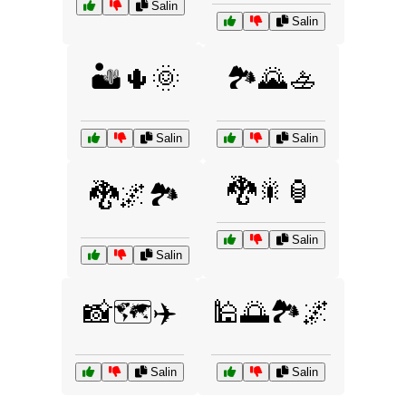
Salin
Salin
🏜️🌵🌞
🏞️🌄🚣
Salin
Salin
🐉🎇🏮
🐉🌌🏞️
Salin
Salin
📸🗺️✈️
🕌🌅🏞️🌌
Salin
Salin