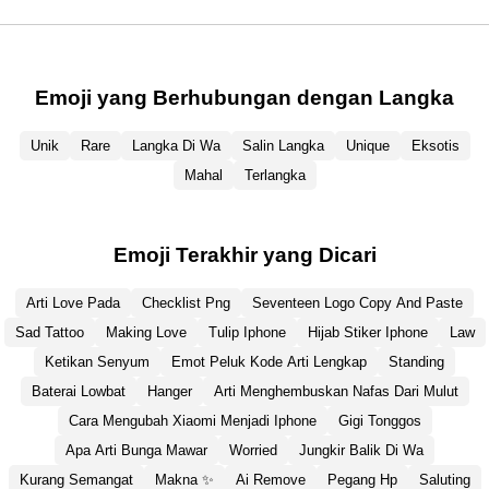
Emoji yang Berhubungan dengan Langka
Unik
Rare
Langka Di Wa
Salin Langka
Unique
Eksotis
Mahal
Terlangka
Emoji Terakhir yang Dicari
Arti Love Pada
Checklist Png
Seventeen Logo Copy And Paste
Sad Tattoo
Making Love
Tulip Iphone
Hijab Stiker Iphone
Law
Ketikan Senyum
Emot Peluk Kode Arti Lengkap
Standing
Baterai Lowbat
Hanger
Arti Menghembuskan Nafas Dari Mulut
Cara Mengubah Xiaomi Menjadi Iphone
Gigi Tonggos
Apa Arti Bunga Mawar
Worried
Jungkir Balik Di Wa
Kurang Semangat
Makna ✨
Ai Remove
Pegang Hp
Saluting