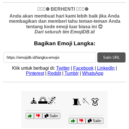
✋🏻🛑⛔️ BERHENTI ✋🏻🛑⛔️
Anda akan membuat hari kami lebih baik jika Anda
membagikan dan memberi tahu teman-teman Anda
tentang kode emoji luar biasa ini 😊
Dari seluruh tim EmojiDB.id
Bagikan Emoji Langka:
Salin URL
Klik untuk berbagi di:
Twitter
|
Facebook
|
LinkedIn
|
Pinterest
|
Reddit
|
Tumblr
|
WhatsApp
🧘🌅🌌
🧵🪡👗
Salin
Salin