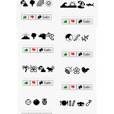
🦜🌳🌈🌞
🌊🌅🏖️🦈
Salin
Salin
🌋🌳🦙🐅
🌏🌌🌿
Salin
Salin
🌴🌺🦜🐒
🍃🌼🐦
Salin
Salin
🍲🥥🍍
🍽️🥢🍣🍤