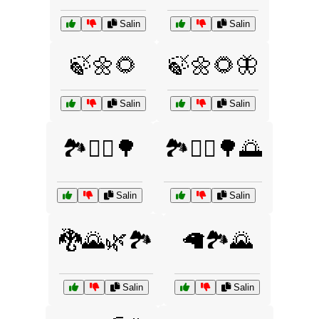
Salin
Salin
🍃🌼🌻
🍃🌼🌻🦋
Salin
Salin
🏞️🚴‍♀️🌳
🏞️🚶‍♂️🌳🌅
Salin
Salin
🐉🌄🌿🏞️
🦙🏞️🌄
Salin
Salin