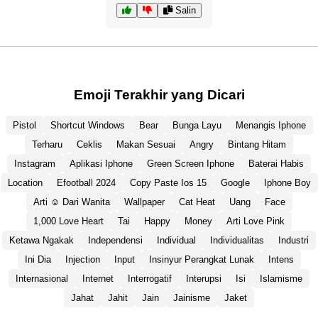
Salin
Emoji Terakhir yang Dicari
Pistol
Shortcut Windows
Bear
Bunga Layu
Menangis Iphone
Terharu
Ceklis
Makan Sesuai
Angry
Bintang Hitam
Instagram
Aplikasi Iphone
Green Screen Iphone
Baterai Habis
Location
Efootball 2024
Copy Paste Ios 15
Google
Iphone Boy
Arti ☺️ Dari Wanita
Wallpaper
Cat Heat
Uang
Face
1,000 Love Heart
Tai
Happy
Money
Arti Love Pink
Ketawa Ngakak
Independensi
Individual
Individualitas
Industri
Ini Dia
Injection
Input
Insinyur Perangkat Lunak
Intens
Internasional
Internet
Interrogatif
Interupsi
Isi
Islamisme
Jahat
Jahit
Jain
Jainisme
Jaket