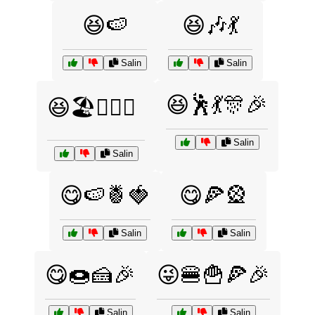
😆🍉
😆🎶💃
Salin
Salin
😆🕺💃🎊🎉
😆🏖️🏄‍♀️🌊
Salin
Salin
😋🍉🍍🍓
😋🍕🎡
Salin
Salin
😋🍩🍰🎉
😜🍔🍟🍕🎉
Salin
Salin