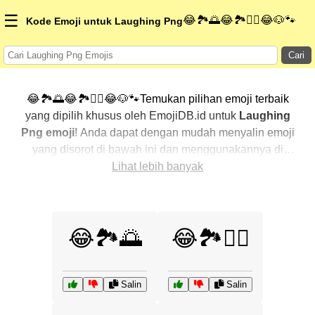
☰
😂🏞️🌅😂🏞️🚴‍♂️😂🐶🐾
Kode Emoji untuk Laughing Png
Cari
😂🏞️🌅😂🏞️🚴‍♂️😂🐶🐾Temukan pilihan emoji terbaik
yang dipilih khusus oleh EmojiDB.id untuk
Laughing
Png emoji
! Anda dapat dengan mudah menyalin emoji
yang disorot di bawah ini dan menggunakannya di
percakapan Anda untuk menambahkan sentuhan
Lihat lebih banyak
pribadi. Kami telah mengurutkan emoji-emoji terkait
dengan menampilkan yang paling populer terlebih
dahulu. Ingin lebih banyak pilihan? Jelajahi kategori
😂🏞️🌅
😂🏞️🚴‍♂️
lainnya untuk menemukan cara baru dalam
mengekspresikan
Laughing Png dengan emoji
.
Salin
Salin