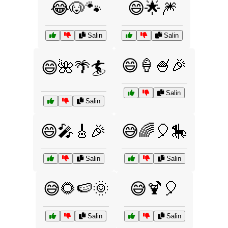
😂🐶🐾
😄🌟🎆
Salin
Salin
😄🍦🍧🎉
😄🌺🌴🏄
Salin
Salin
😄🎤🎸🎉
😅🌈🎈🎠
Salin
Salin
😅🌻🍉🌞
😅🍹🎈
Salin
Salin