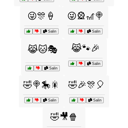
😜🎊🍦
😜🎡🎢🍭
Salin
Salin
😹🐾🎉
😹🐱🎭
Salin
Salin
🤣🍭🎠🎇
🤣🎉🎊🎈
Salin
Salin
🤣🎥🍿