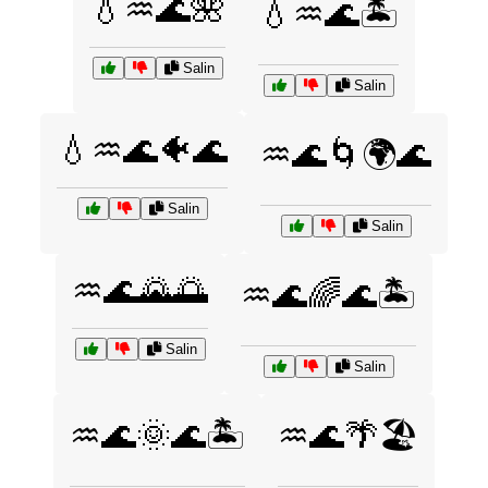
💧♒🌊🌺
💧♒🌊🏝️
Salin
Salin
💧♒🌊🐠🌊
♒🌊🌀🌍🌊
Salin
Salin
♒🌊🌄🌅
♒🌊🌈🌊🏝️
Salin
Salin
♒🌊🌞🌊🏝️
♒🌊🌴🏖️