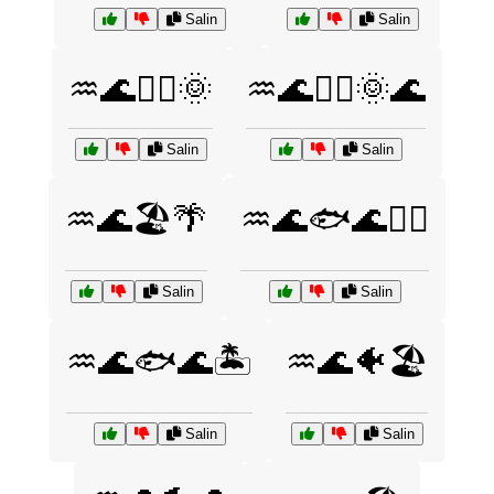
Salin
Salin
♒🌊🏄‍♂️🌞
♒🌊🏊‍♀️🌞🌊
Salin
Salin
♒🌊🏖️🌴
♒🌊🐟🌊🏄‍♂️
Salin
Salin
♒🌊🐟🌊🏝️
♒🌊🐠🏖️
Salin
Salin