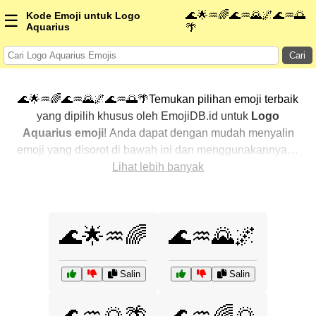
🌊🌟♒🌈🌊♒🌄🌌🌊♒🌅
Kode Emoji untuk Logo
☰
Aquarius
🌴
Cari
🌊🌟♒🌈🌊♒🌄🌌🌊♒🌅🌴Temukan pilihan emoji terbaik
yang dipilih khusus oleh EmojiDB.id untuk
Logo
Aquarius emoji
! Anda dapat dengan mudah menyalin
emoji yang disorot di bawah ini dan menggunakannya di
percakapan Anda untuk menambahkan sentuhan
Lihat lebih banyak
pribadi. Kami telah mengurutkan emoji-emoji terkait
dengan menampilkan yang paling populer terlebih
dahulu. Ingin lebih banyak pilihan? Jelajahi kategori
🌊🌟♒🌈
🌊♒🌄🌌
lainnya untuk menemukan cara baru dalam
mengekspresikan
Logo Aquarius dengan emoji
.
Salin
Salin