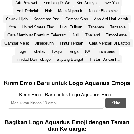
Arti Pesawat
Kambing Di Wa
Biru Artinya
Ilove You
Hati Terbelah
Hair
Mata Ngantuk
Jennie Blackpink
Cewek Hijab
Kacamata Png
Gambar Siap
Apa Arti Hati Merah
Ytta
United States Flag
Lucu Tulisan
Tanabata
Tanzania
Cara Membuat Premium Telegram
Nail
Thailand
Timor-Leste
Gambar Melet
Jjinggeurin
Timur Tengah
Cara Mencari Di Laptop
Togo
Tokelau
Tokyo
Tonga
18+
Transparan
Trinidad Dan Tobago
Sayang Banget
Tristan Da Cunha
Kirim Emoji Baru untuk Logo Aquarius Emojis
Kirim Emoji Baru untuk Logo Aquarius Emoji:
Kirim
Bagikan Logo Aquarius Emoji dengan Teman
dan Keluarga: