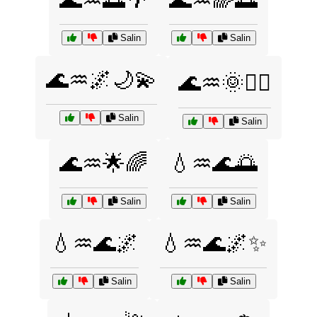
🌊♒🌅🌴
🌊♒🌈🌅
Salin
Salin
🌊♒🌌🌙💫
🌊♒🌞🏄‍♀️
Salin
Salin
🌊♒🌟🌈
💧♒🌊🌅
Salin
Salin
💧♒🌊🌌
💧♒🌊🌌✨
Salin
Salin