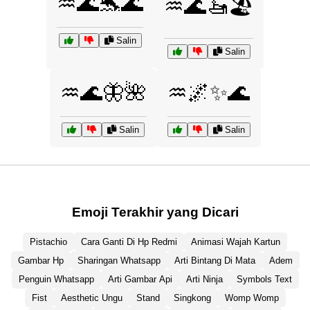
♒🌊🐬🌊
♒🌊🚤🏖️
Salin
Salin
♒🌊🦋🌺
♒🌌✨🌊
Salin
Salin
Emoji Terakhir yang Dicari
Pistachio
Cara Ganti Di Hp Redmi
Animasi Wajah Kartun
Gambar Hp
Sharingan Whatsapp
Arti Bintang Di Mata
Adem
Penguin Whatsapp
Arti Gambar Api
Arti Ninja
Symbols Text
Fist
Aesthetic Ungu
Stand
Singkong
Womp Womp