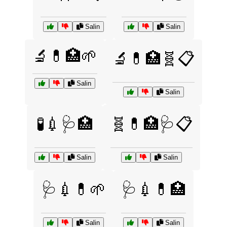
Salin
Salin
🔬💊🏥🌱
🔬💊🏥🧬📋
Salin
Salin
🧪💉🩺🏥
🧬💊🏥🩺📋
Salin
Salin
🩺💉💊🌱
🩺💉💊🏥
Salin
Salin