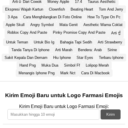
Arti☺ Dari Cowok
Money Apple
17.4
Taurus Aesthetic
Ekspresi Wajah Kartun
Clownfish
Beating Heart
Tom And Jerry
3 Apa
Cara Menghilangkan Di Foto Online
How To Type On Pc
Apple Skull
Angry Symbol
Mata Genit
Aesthetic Warna Coklat
Roblox Copy And Paste
Pinky Promise Copy And Paste
Arti ☝️
Untuk Teman
Untuk Bio Ig
Bahagia Tapi Sedih
Arti Strawberry
Tanda Tanya Di Iphone
Arti Marah
Bendera: Arab
Sirine
Sakit Kepala Dan Demam
Hiu Iphone
Star Eyes
Terbaru Iphone
Hand Png
Muka Dua
Simbol Ff
Lolipop Merah
Menangis Iphone Png
Mark Nct
Cara Di Macbook
Kirim Emoji Baru untuk Logo Farmasi Emojis
Kirim Emoji Baru untuk Logo Farmasi Emoji:
Kirim