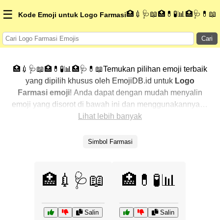
☰
🏥💉🩺📖🏥💊🧪📊🏥🩺💊📖
Kode Emoji untuk Logo Farmasi
Cari
🏥💉🩺📖🏥💊🧪📊🏥🩺💊📖Temukan pilihan emoji terbaik
yang dipilih khusus oleh EmojiDB.id untuk
Logo
Farmasi emoji
! Anda dapat dengan mudah menyalin
emoji yang disorot di bawah ini dan menggunakannya di
percakapan Anda untuk menambahkan sentuhan
Lihat lebih banyak
pribadi. Kami telah mengurutkan emoji-emoji terkait
dengan menampilkan yang paling populer terlebih
Simbol Farmasi
dahulu. Ingin lebih banyak pilihan? Jelajahi kategori
lainnya untuk menemukan cara baru dalam
mengekspresikan
Logo Farmasi dengan emoji
.
🏥💉🩺📖
🏥💊🧪📊
Salin
Salin