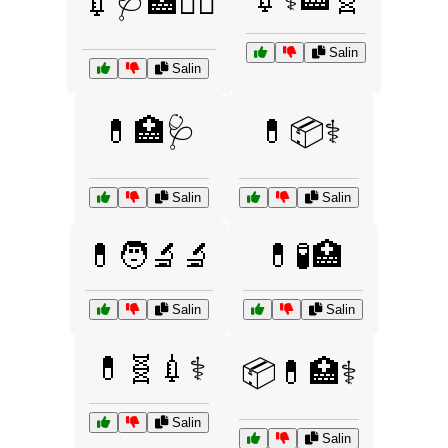
💉🩺🏥🧑‍⚕️
Salin
Salin
💊🏥🩺
💊📦⚕️
Salin
Salin
💊🧑‍🔬🔬
💊🧪🏥
Salin
Salin
💊🧬💉⚕️
📦💊🏥⚕️
Salin
Salin