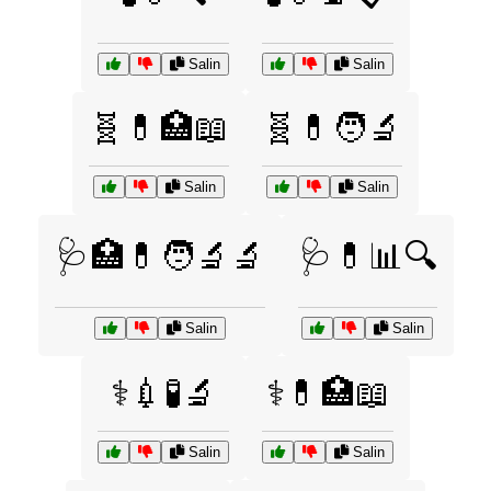
Salin
Salin
🧬💊🏥📖
🧬💊🧑‍🔬
Salin
Salin
🩺🏥💊🧑‍🔬🔬
🩺💊📊🔍
Salin
Salin
⚕️💉🧪🔬
⚕️💊🏥📖
Salin
Salin