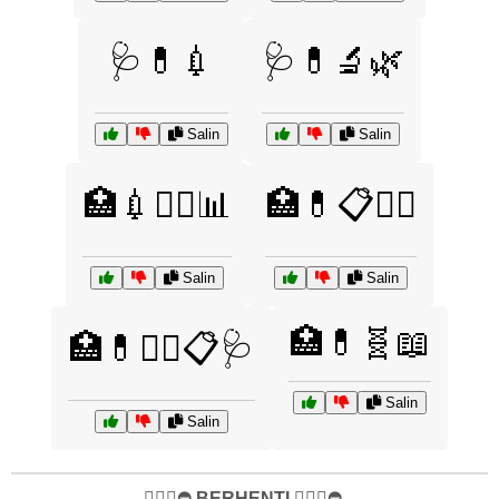
🩺💊💉
🩺💊🔬🌿
Salin
Salin
🏥💉🧑‍⚕️📊
🏥💊📋🧑‍⚕️
Salin
Salin
🏥💊🧬📖
🏥💊🧑‍⚕️📋🩺
Salin
Salin
✋🏻🛑⛔️ BERHENTI ✋🏻🛑⛔️