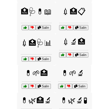
🏥🩺💊📖
💉🏥📋
Salin
Salin
💉🔬🏥
💉🏥🩺📊
Salin
Salin
💊🌱🏥
💊🌱🔬
Salin
Salin
💊🌿🏥🔬
💊🌿🔬🧪