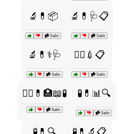
🔬💊📦
🔬💊🩺📋
Salin
Salin
🔬💊⚕️🩺
🧑‍⚕️💉📋
Salin
Salin
🧑‍⚕️💊🏥📖🧪
🧪💊📊🔍
Salin
Salin
🧪💊🔍
🧪💊🔬📋