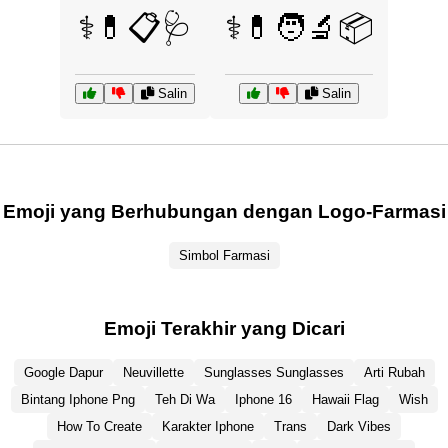
⚕️💊📋🩺
⚕️💊🧑‍🔬📦
Salin
Salin
Emoji yang Berhubungan dengan Logo-Farmasi
Simbol Farmasi
Emoji Terakhir yang Dicari
Google Dapur
Neuvillette
Sunglasses Sunglasses
Arti Rubah
Bintang Iphone Png
Teh Di Wa
Iphone 16
Hawaii Flag
Wish
How To Create
Karakter Iphone
Trans
Dark Vibes