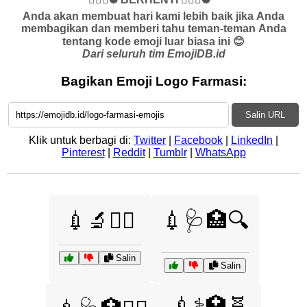
Anda akan membuat hari kami lebih baik jika Anda
membagikan dan memberi tahu teman-teman Anda
tentang kode emoji luar biasa ini 😊
Dari seluruh tim EmojiDB.id
Bagikan Emoji Logo Farmasi:
Salin URL
Klik untuk berbagi di:
Twitter
|
Facebook
|
LinkedIn
|
Pinterest
|
Reddit
|
Tumblr
|
WhatsApp
💉🔬🧑‍⚕️
💉🩺🏥🔍
Salin
Salin
💉⚕️🏥🧬