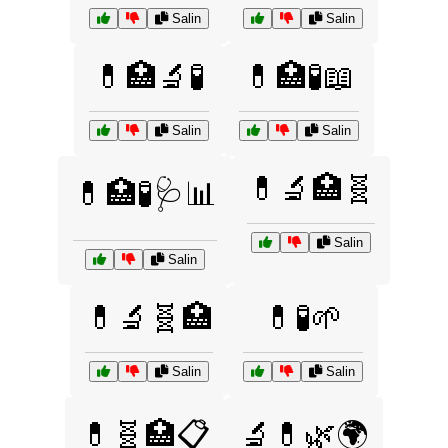
Salin
Salin
💊🏥🔬🧪
💊🏥🧪📖
Salin
Salin
💊🔬🏥🧬
💊🏥🧪🩺📊
Salin
Salin
💊🔬🧬🏥
💊🧪🌱
Salin
Salin
💊🧬🏥📋
🔬💊🌿🌍