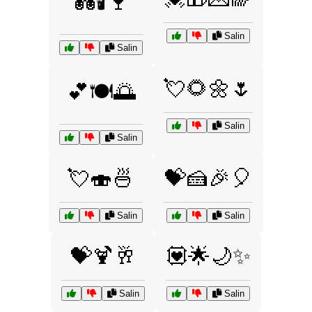
💑🕯️🍷
Salin
Salin
💘🌻🌼🌷
💕🍽️🌅
Salin
Salin
💘🍣🍜
💝🍰🎉🎈
Salin
Salin
💝🍹🥂
💟🌟🌙✨
Salin
Salin