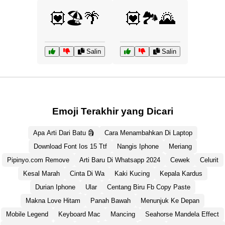
💟🏖️🌴
💟🏞️🌄
Salin
Salin
Emoji Terakhir yang Dicari
Apa Arti Dari Batu 🗿
Cara Menambahkan Di Laptop
Download Font Ios 15 Ttf
Nangis Iphone
Meriang
Pipinyo.com Remove
Arti Baru Di Whatsapp 2024
Cewek
Celurit
Kesal Marah
Cinta Di Wa
Kaki Kucing
Kepala Kardus
Durian Iphone
Ular
Centang Biru Fb Copy Paste
Makna Love Hitam
Panah Bawah
Menunjuk Ke Depan
Mobile Legend
Keyboard Mac
Mancing
Seahorse Mandela Effect