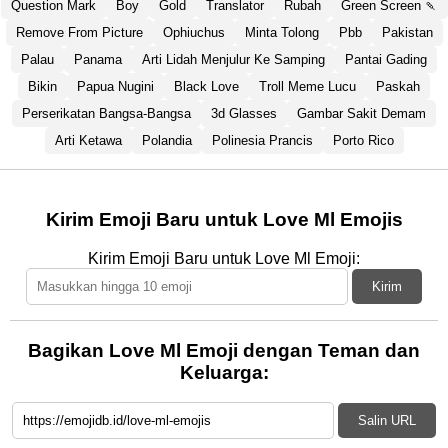
Question Mark
Boy
Gold
Translator
Rubah
Green Screen 🍡
Remove From Picture
Ophiuchus
Minta Tolong
Pbb
Pakistan
Palau
Panama
Arti Lidah Menjulur Ke Samping
Pantai Gading
Bikin
Papua Nugini
Black Love
Troll Meme Lucu
Paskah
Perserikatan Bangsa-Bangsa
3d Glasses
Gambar Sakit Demam
Arti Ketawa
Polandia
Polinesia Prancis
Porto Rico
Kirim Emoji Baru untuk Love Ml Emojis
Kirim Emoji Baru untuk Love Ml Emoji:
Kirim
Bagikan Love Ml Emoji dengan Teman dan
Keluarga:
Salin URL