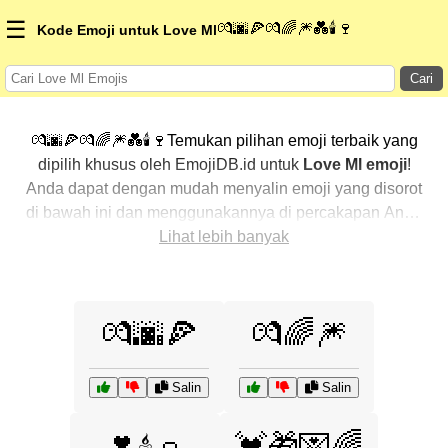
☰
💏🌆🍕💏🌈🎆💑🕯️🍷
Kode Emoji untuk Love Ml
Cari
💏🌆🍕💏🌈🎆💑🕯️🍷Temukan pilihan emoji terbaik yang
dipilih khusus oleh EmojiDB.id untuk
Love Ml emoji
!
Anda dapat dengan mudah menyalin emoji yang disorot
di bawah ini dan menggunakannya di percakapan Anda
untuk menambahkan sentuhan pribadi. Kami telah
Lihat lebih banyak
mengurutkan emoji-emoji terkait dengan menampilkan
yang paling populer terlebih dahulu. Ingin lebih banyak
pilihan? Jelajahi kategori lainnya untuk menemukan cara
💏🌆🍕
💏🌈🎆
baru dalam mengekspresikan
Love Ml dengan emoji
.
Salin
Salin
💓🎁💌🌈