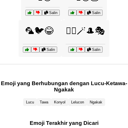
Salin
Salin
🦜🐦😂
🧙‍♂️🪄🎩🎭
Salin
Salin
Emoji yang Berhubungan dengan Lucu-Ketawa-
Ngakak
Lucu
Tawa
Konyol
Lelucon
Ngakak
Emoji Terakhir yang Dicari