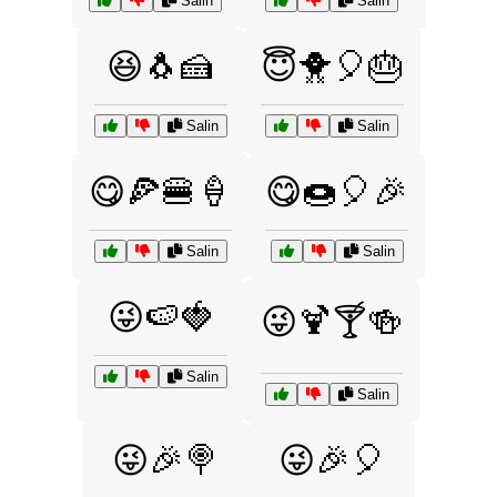
Salin
Salin
😆🐧🍰
😇🐥🎈🎂
Salin
Salin
😋🍕🍔🍦
😋🍩🎈🎉
Salin
Salin
😜🍉🍓
😜🍹🍸🍻
Salin
Salin
😜🎉🍭
😜🎉🎈