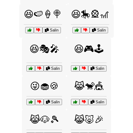
😆🍉🍦🍭
😆🎠🎡🎢
Salin
Salin
😆🎭🎤
😆🎮🕹️
Salin
Salin
😜🧁🍪
😹🐒🎪
Salin
Salin
😹🐶🎾
😹🐷🎉