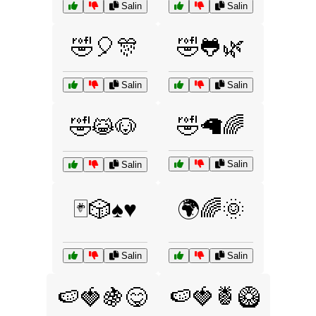
Salin
Salin
🤣🎈🎊
🤣🐸🌿
Salin
Salin
🤣🦙🌈
🤣😹🐶
Salin
Salin
🃏🎲♠️♥️
🌍🌈🌞
Salin
Salin
🍉🍓🍍🥝
🍉🍓🍇😋