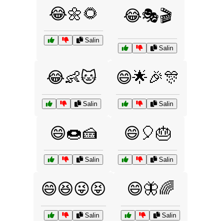
😂🌼🌻
😂🎭🎬
Salin
Salin
😂👶🐱
😄🌟🎉🎊
Salin
Salin
😄🍩🍰
😄🎈🎂
Salin
Salin
😄😆😜😝
😄🦋🌈
Salin
Salin