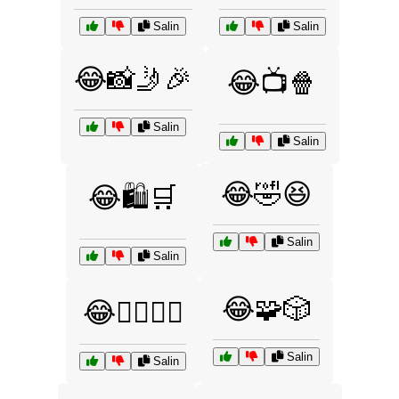
Salin
Salin
😂📸🤳🎉
😂📺🍿
Salin
Salin
😂🤣😆
😂🛍️🛒
Salin
Salin
😂🧩🎲
😂🧘‍♂️🧘‍♀️
Salin
Salin