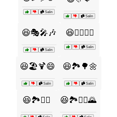
Salin
Salin
😆🎭🎤🎶
😆🏄‍♂️🏄‍♀️
Salin
Salin
😆🏖️🍹😄
😆🏞️🌳🌼
Salin
Salin
😆🏞️🚴‍♂️
😆🏞️🚶‍♂️🌄