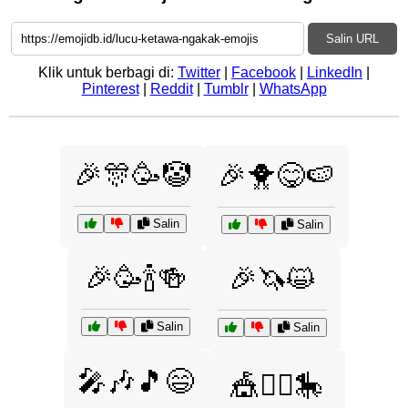
Salin URL
Klik untuk berbagi di:
Twitter
|
Facebook
|
LinkedIn
|
Pinterest
|
Reddit
|
Tumblr
|
WhatsApp
🎉🎊🥳🤡
🎉🐥😋🍉
Salin
Salin
🎉🥳🍾🍻
🎉🦄😺
Salin
Salin
🎤🎶🎵😄
🎪🤹‍♂️🎠