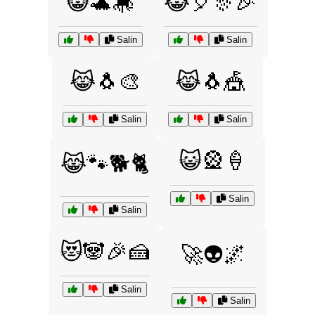
😸🐢🎠
😹🎈🎊🎉
Salin
Salin
😹🐧🎨
😹🐧🎪
Salin
Salin
😺🎡🍦
😹🐾🐕🐈
Salin
Salin
😻🐼🎉🍰
🚀👽🌌
Salin
Salin