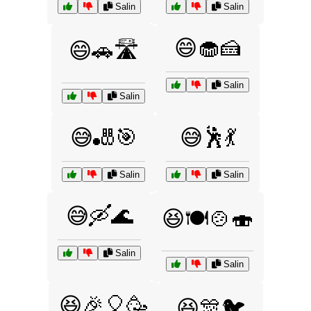
Salin
Salin
😄🧁🍰
😄🚗🛣️
Salin
Salin
😅🎳🎯
😅🕺💃
Salin
Salin
😅🛶🌊
😆🍽️🍲🍣
Salin
Salin
😆🎉🎈🥳
😆🎊🐦