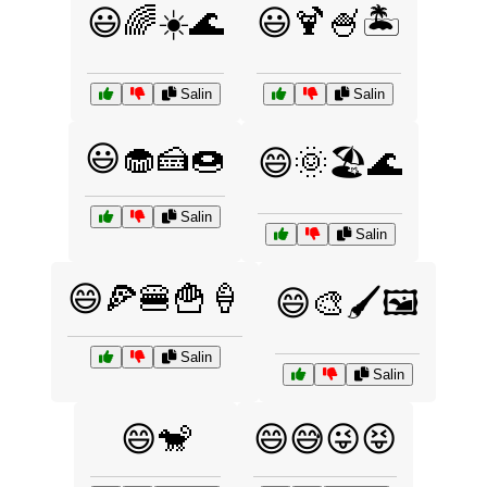
😃🌈☀️🌊
😃🍹🍧🏝️
Salin
Salin
😃🧁🍰🍩
😄🌞🏖️🌊
Salin
Salin
😄🍕🍔🍟🍦
😄🎨🖌️🖼️
Salin
Salin
😄🐒
😄😅😜😝