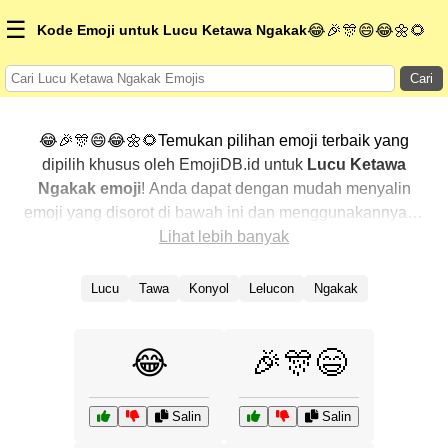
☰
😂🎉🎊😄😂🌼🌻
Kode Emoji untuk Lucu Ketawa Ngakak
Cari
😂🎉🎊😄😂🌼🌻Temukan pilihan emoji terbaik yang
dipilih khusus oleh EmojiDB.id untuk
Lucu Ketawa
Ngakak emoji
! Anda dapat dengan mudah menyalin
emoji yang disorot di bawah ini dan menggunakannya di
percakapan Anda untuk menambahkan sentuhan
Lihat lebih banyak
pribadi. Kami telah mengurutkan emoji-emoji terkait
dengan menampilkan yang paling populer terlebih
Lucu
Tawa
Konyol
Lelucon
Ngakak
dahulu. Ingin lebih banyak pilihan? Jelajahi kategori
lainnya untuk menemukan cara baru dalam
😂
🎉🎊😄
mengekspresikan
Lucu Ketawa Ngakak dengan emoji
.
Salin
Salin