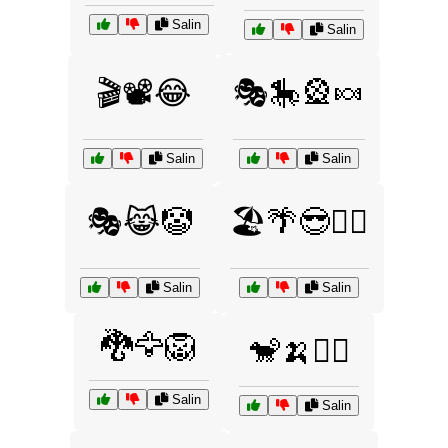
Salin
Salin
🎬📽️😂
🎭🎠🎡🍬
Salin
Salin
🎭😹🤡
🏖️🌴😎🏄‍♂️
Salin
Salin
🐉🦅🦁
🐒🍌🤹‍♂️
Salin
Salin