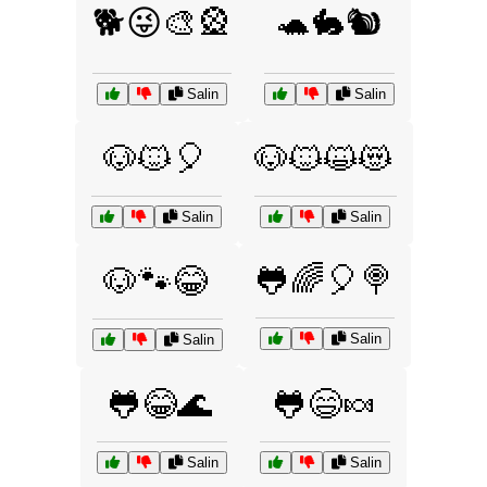
🐕😜🎨🎡
🐢🐇🐿️
Salin
Salin
🐶🐱🎈
🐶🐱😺😻
Salin
Salin
🐸🌈🎈🍭
🐶🐾😂
Salin
Salin
🐸😂🌊
🐸😄🍬
Salin
Salin