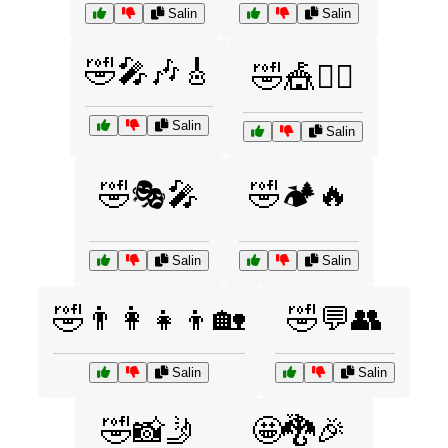
Salin
Salin
🤣🎤🎶🎸
🤣🎪🤹‍♂️
Salin
Salin
🤣🎭🎤
🤣🏕️🔥
Salin
Salin
🤣👨‍👩‍👧‍👦🏡
🤣💬👥
Salin
Salin
🤣📸🤳
🤩🐉🎉