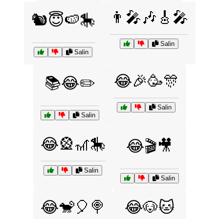
👨‍🎤🎶🎸🎤
🐿️😇🍉🎠
Salin
Salin
😂🎉🥳🎊
📚😂✏️
Salin
Salin
😂🎡🎢🎠
😂🎬🎥
Salin
Salin
😂🐒🎈🍭
😂🐶🐱