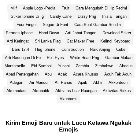
Milf
Apple Logo -Pedia
Fruit
Cara Mengubah Di Hp Redmi
Stiker Iphone Di Ig
Candy Cane
Dizzy Png
Inisial Tangan
Four Finger
Segoe Ui Font
Cara Buat Gambar Sendiri
Permen Iphone
Hand Down
Arti Jabat Tangan
Download Stiker
Arti Keringat
Sri Lanka Flag
Cat Maker Free
Kelinci Keyboard
Baru 17.4
Hug Iphone
Construction
Naik Anjing
Cube
Arti Rasengan Di Fb
Roll Eyes
White Heart Png
Gambar Makan
Marshmello
Eid Symbol
Yunani
Zambia
Zimbabwe
Abacus
Abad Pertengahan
Abu
Acak
Acara Khusus
Acuh Tak Acuh
Adegan
Air Mancur
Air Panas
Ajaib
Akhir
Akkordeon
Akomodasi
Akrobatik
Aktivitas Luar Ruangan
Aktivitas Sirkus
Akuntansi
Kirim Emoji Baru untuk Lucu Ketawa Ngakak
Emojis