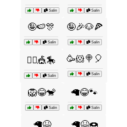
Salin
Salin
🤪🍉🎊
🤪🎉🐶🍕
Salin
Salin
🥳🐹🍭🎈
🤹‍♀️🎪🎠
Salin
Salin
🦁😂🐒
🦙😂🐾
Salin
Salin
🦙😆
🦙😆🍩