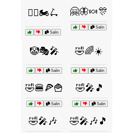
🤗🦋🍬🎊
🚴‍♂️🏍️🛴
Salin
Salin
🤡🎭🎤
🤣🌈☀️
Salin
Salin
🤣🍔🍕🍟
🤣🎤🎵
Salin
Salin
🤣🎤🎶
🤣🎤🎶🎵