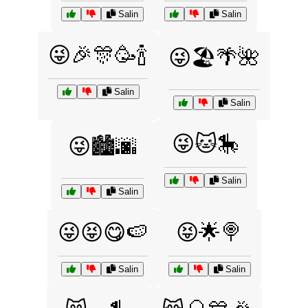
Salin
Salin
😜🎉🎊🥳🍾
😜🏖️🌴🌺
Salin
Salin
😜🐱🎠
😜🏙️🌆
Salin
Salin
😜😝😋🍉
😝🌟🍭
Salin
Salin