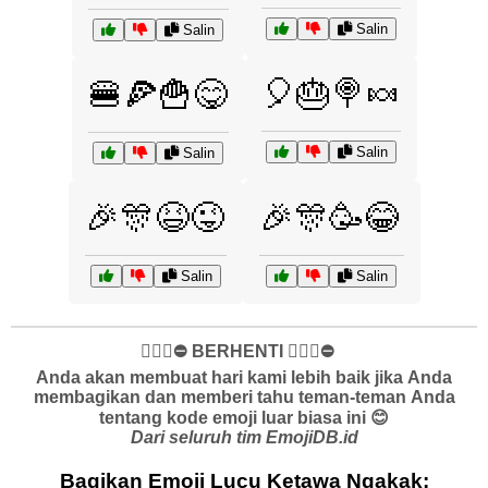
Salin
Salin
🎈🎂🍭🍬
🍔🍕🍟😋
Salin
Salin
🎉🎊😆😜
🎉🎊🥳😂
Salin
Salin
✋🏻🛑⛔️ BERHENTI ✋🏻🛑⛔️
Anda akan membuat hari kami lebih baik jika Anda
membagikan dan memberi tahu teman-teman Anda
tentang kode emoji luar biasa ini 😊
Dari seluruh tim EmojiDB.id
Bagikan Emoji Lucu Ketawa Ngakak: