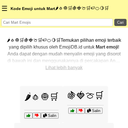
☰
🌶️🧄🧅🛒🍇🍓🍈🛒🍉🍊🍋🛒
Kode Emoji untuk Mart
Cari
🌶️🧄🧅🛒🍇🍓🍈🛒🍉🍊🍋🛒Temukan pilihan emoji terbaik
yang dipilih khusus oleh EmojiDB.id untuk
Mart emoji
!
Anda dapat dengan mudah menyalin emoji yang disorot
di bawah ini dan menggunakannya di percakapan Anda
untuk menambahkan sentuhan pribadi. Kami telah
Lihat lebih banyak
mengurutkan emoji-emoji terkait dengan menampilkan
yang paling populer terlebih dahulu. Ingin lebih banyak
pilihan? Jelajahi kategori lainnya untuk menemukan cara
🍇🍓🍈🛒
🌶️🧄🧅🛒
baru dalam mengekspresikan
Mart dengan emoji
.
Salin
Salin