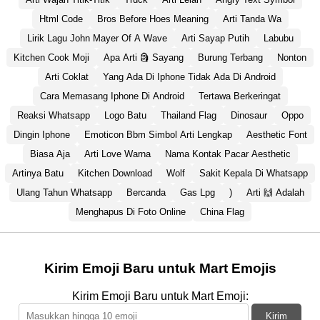
Html Code
Bros Before Hoes Meaning
Arti Tanda Wa
Lirik Lagu John Mayer Of A Wave
Arti Sayap Putih
Labubu
Kitchen Cook Moji
Apa Arti 🗿 Sayang
Burung Terbang
Nonton
Arti Coklat
Yang Ada Di Iphone Tidak Ada Di Android
Cara Memasang Iphone Di Android
Tertawa Berkeringat
Reaksi Whatsapp
Logo Batu
Thailand Flag
Dinosaur
Oppo
Dingin Iphone
Emoticon Bbm Simbol Arti Lengkap
Aesthetic Font
Biasa Aja
Arti Love Warna
Nama Kontak Pacar Aesthetic
Artinya Batu
Kitchen Download
Wolf
Sakit Kepala Di Whatsapp
Ulang Tahun Whatsapp
Bercanda
Gas Lpg
)
Arti 🙌 Adalah
Menghapus Di Foto Online
China Flag
Kirim Emoji Baru untuk Mart Emojis
Kirim Emoji Baru untuk Mart Emoji:
Kirim