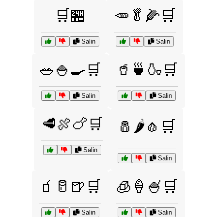
🛒🏪
🥕🥬🌽🛒
Salin
Salin
🥗🍚🍳🛒
🥤🍵🍶🛒
Salin
Salin
🥩🍖🍗🛒
🧂🌶️🧄🛒
Salin
Salin
🧃🥛🍺🛒
🧊🍦🍧🛒
Salin
Salin