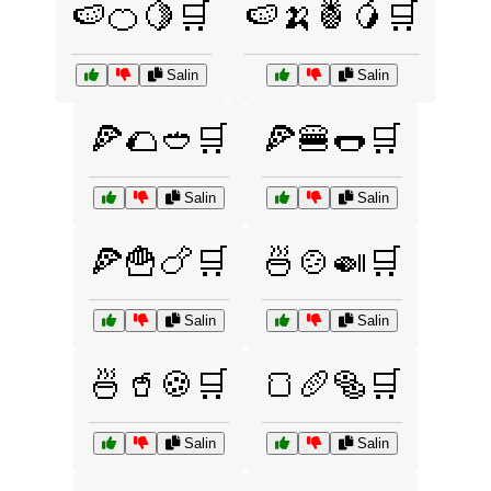
🍉🍊🍋🛒
🍉🍌🍍🥭🛒
Salin
Salin
🍕🌮🥙🛒
🍕🍔🌭🛒
Salin
Salin
🍕🍟🍗🛒
🍜🍲🍛🛒
Salin
Salin
🍜🥤🍪🛒
🍞🥖🥯🛒
Salin
Salin