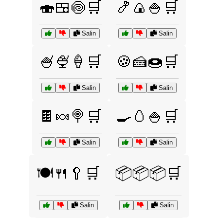
🍣🍱🍥🛒
🍤🍙🍚🛒
Salin
Salin
🍧🍨🍦🛒
🍪🍰🍩🛒
Salin
Salin
🍫🍬🍭🛒
🍳🥚🍚🛒
Salin
Salin
🍽️🍴🥄🛒
📦📦📦🛒
Salin
Salin