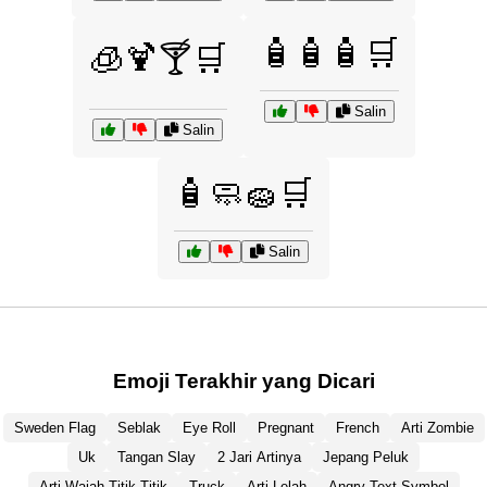
🧴🧴🧴🛒
🧊🍹🍸🛒
Salin
Salin
🧴🧼🧽🛒
Salin
Emoji Terakhir yang Dicari
Sweden Flag
Seblak
Eye Roll
Pregnant
French
Arti Zombie
Uk
Tangan Slay
2 Jari Artinya
Jepang Peluk
Arti Wajah Titik-Titik
Truck
Arti Lelah
Angry Text Symbol