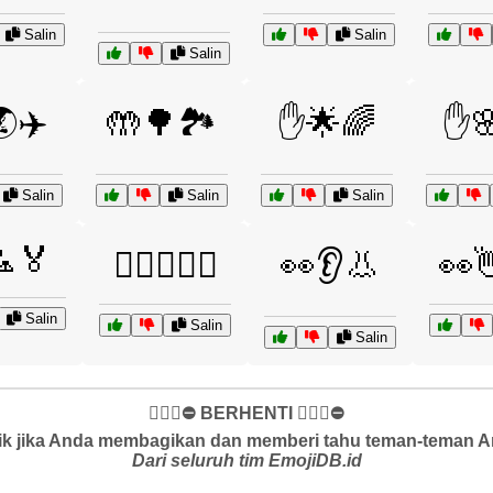
Salin
Salin
Salin
✈️
🤲🌳🏞️
✋🌟🌈
✋
Salin
Salin
Salin
🏅
🏊‍♂️🏊‍♀️🌊
👀👂👃
👀👋
Salin
Salin
Salin
✋🏻🛑⛔️ BERHENTI ✋🏻🛑⛔️
k jika Anda membagikan dan memberi tahu teman-teman And
Dari seluruh tim EmojiDB.id