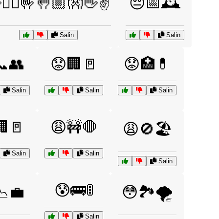
✋🏽🤟🤚🏼👐👋✌️
😔📅🕰️
Salin
Salin
📞👥
😟🏢🚪
😟🏥💊
Salin
Salin
Salin
🏢🚪
😩🚧🛑
😩🚫🏖️
Salin
Salin
Salin
😰🚌🚦
📉💼
😳🏞️🌪️
Salin