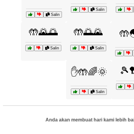
Salin
Salin
🤲🌄🌅
🤲🌅🌄
🤲
Salin
Salin
🎾
✋🤲🌈🌞
Salin
Anda akan membuat hari kami lebih bai