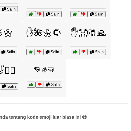
Salin
Salin
Salin
🌼
✋🌺🌼🌻
✋👐🤲🙏
Salin
Salin
Salin
👊✊🤜
🤷‍♂️
Salin
Salin
a tentang kode emoji luar biasa ini 😊