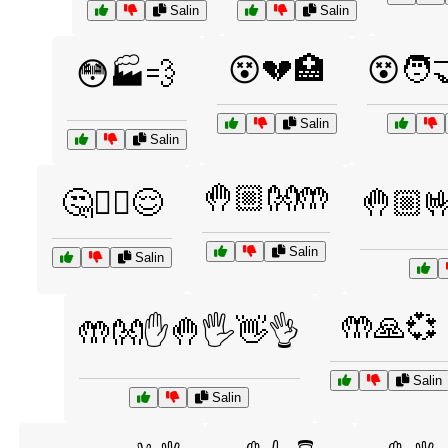
Salin
Salin
😵💔🏥
😵🧑‍
😳🏭💨
Salin
Salin
🤚🏼👐🤲
🤔🤷‍♀️😌
🤚🏼
Salin
Salin
🤲🙏💞
🤲👐✋🤚🖐️👋👌
Salin
Salin