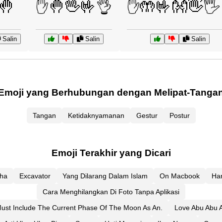
🤚
✋🤚🖖🤟👌
✋🤲🤟👐👋🖐️
Salin
Salin
Salin
Emoji yang Berhubungan dengan Melipat-Tanga
Tangan
Ketidaknyamanan
Gestur
Postur
Emoji Terakhir yang Dicari
ha
Excavator
Yang Dilarang Dalam Islam
On Macbook
Ha
Cara Menghilangkan Di Foto Tanpa Aplikasi
ust Include The Current Phase Of The Moon As An.
Love Abu Abu A