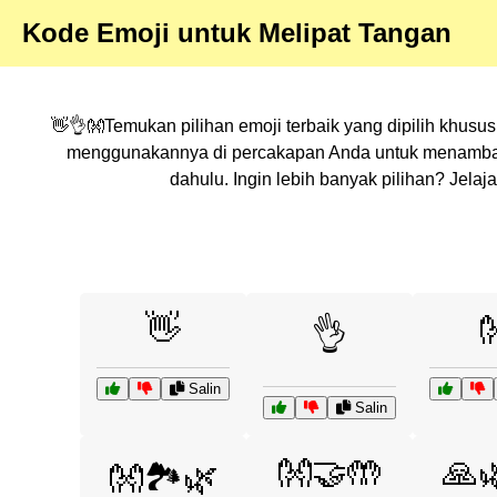
Kode Emoji untuk Melipat Tangan
👋👌👐Temukan pilihan emoji terbaik yang dipilih khusu
menggunakannya di percakapan Anda untuk menambahka
dahulu. Ingin lebih banyak pilihan? Jel
👋

👌
Salin
Salin
👐🤝🤲
🙏
👐🏞️🌿