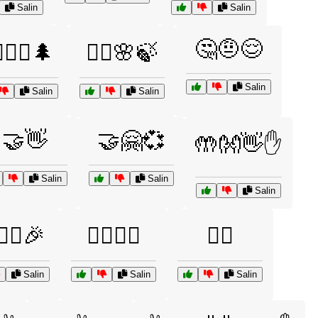
Salin
Salin
🤔🤨😌
♂️🚵‍♀️🌲
🚶‍♀️🌸🍃
Salin
Salin
Salin
🤝👋
🤝🤗💞
🤲👐👋✋
Salin
Salin
Salin
️🤸‍♀️🎉
🧏‍♂️🧏‍♀️
✋🏽
Salin
Salin
Salin