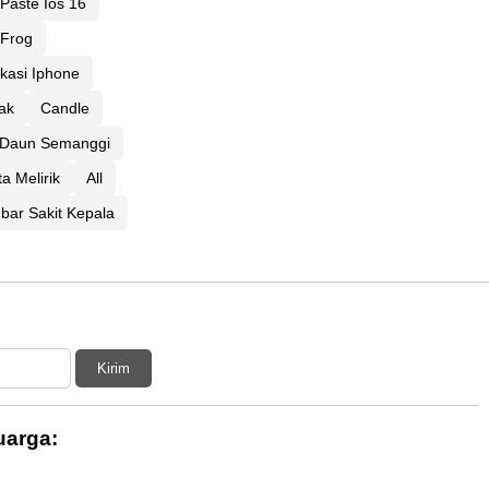
Paste Ios 16
Frog
kasi Iphone
ak
Candle
Daun Semanggi
a Melirik
All
ar Sakit Kepala
Kirim
uarga: