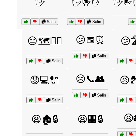
🖐️
🖐️🤟✋
🖐️
Salin
Salin
😕📅⏰
😔🗺️🚶‍♀️
😕
Salin
Salin
😢📞👥
😟💻🔌
😣🏞️
Salin
Salin
😫
😫🏚️🔒
😫🏢🔒