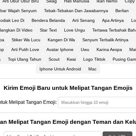
Arti Ubur Ubur Biru
Swag
Hati Manusia
Ikan Nemo
Copy 
bar Wajah Senyum
Tebak-Tebakan Dan Jawabannya
Berlian
diak Leo Di
Bendera Belanda
Arti Senang
Apa Artinya
Lo
langkan Di Video
Star Text
Love Ungu
Tertawa Terbahak Bah
pa
Stiker Wa Lucu
Kangen Di Wa
Senyum Terbalik Artinya
pp
Arti Putih Love
Avatar Iphone
Uwu
Karina Aespa
Mat
a
Topi Ulang Tahun
Scout
Kwai
Logo Tiktok
Pusing Gamb
Iphone Untuk Android
Mac
Kirim Emoji Baru untuk Melipat Tangan Emojis
ntuk Melipat Tangan Emoji:
an Melipat Tangan Emoji dengan Teman dan Kel