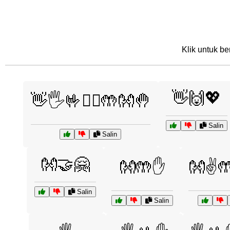
Klik untuk be
👋🙌💖
👋🖐️🤟✋🏽🤲👐🤚
Salin
Salin
👐🤝🤗
👐🤲✋
👐✌️
Salin
Salin