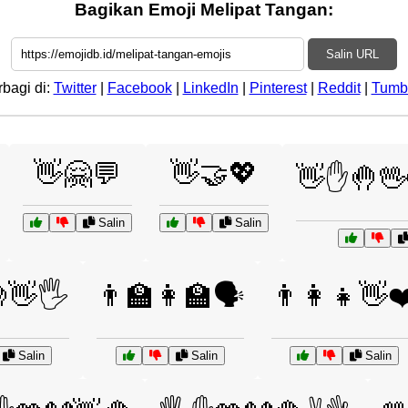
Bagikan Emoji Melipat Tangan:
Salin URL
rbagi di:
Twitter
|
Facebook
|
LinkedIn
|
Pinterest
|
Reddit
|
Tumb
👋🤗💬
👋🤝💖
👋✋🤚🖖
Salin
Salin
👋🖐️
👨‍🏫👩‍🏫🗣️
👨‍👩‍👧👋❤
Salin
Salin
Salin