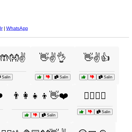
lr
|
WhatsApp
🤲👐✌️
👋✌️👌
👋✌️👍
Salin
Salin
Salin
️
👨‍👩‍👧‍👦👋❤️
💁‍♂️💁‍♀️
Salin
Salin