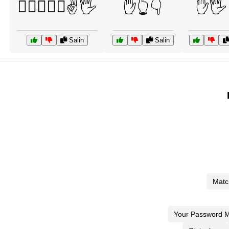
✋🏽👐🤲👋✌️🖐️
✋👆👇
✋🖐️
Salin
Salin
Matc
Your Password M