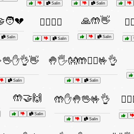
Salin
Salin
🙏🤲👋
‍🧑💔
🙆‍♂️🙆‍♀️
🚵‍
Salin
Salin
Salin
🖖✋👌👋
🤚🖐️👐🤲✋🏽🤟👌
Salin
Salin
🤲🤝🙌
🤲✋🤚🖖🤟👌
🤸‍♂
Salin
Salin