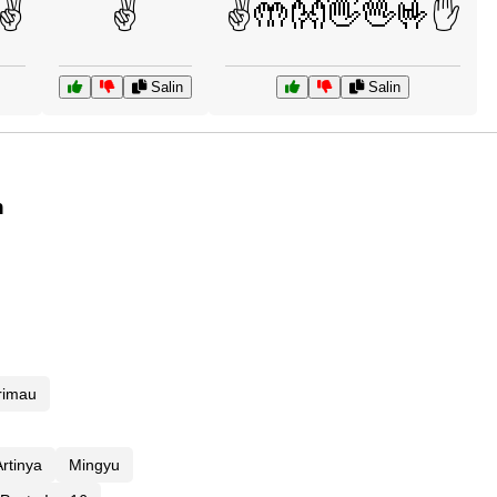
✌️
✌️
✌️🤲👐👋🖖🤟✋
Salin
Salin
n
rimau
rtinya
Mingyu