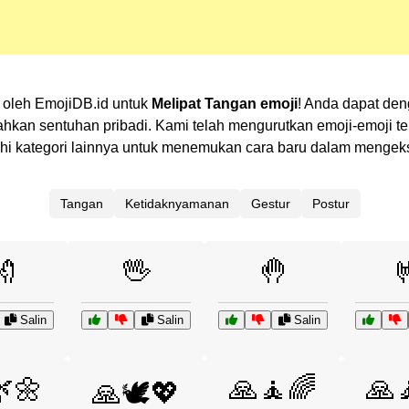
s oleh EmojiDB.id untuk
Melipat Tangan emoji
! Anda dapat den
n sentuhan pribadi. Kami telah mengurutkan emoji-emoji terk
ajahi kategori lainnya untuk menemukan cara baru dalam menge
Tangan
Ketidaknyamanan
Gestur
Postur

🖖
🤚
Salin
Salin
Salin
🌼
🙏🧘🌈
🙏
🙏🕊️💖