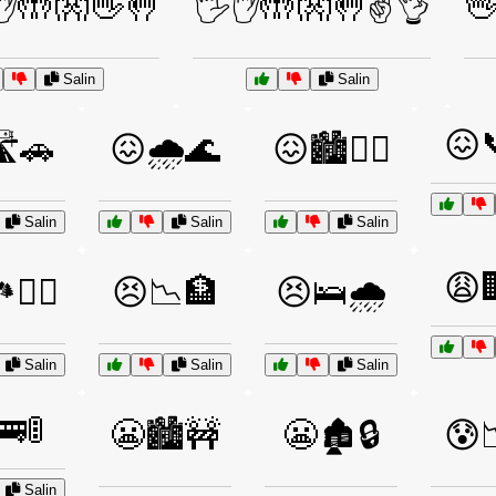
✋🤲👐👋🤚
🖐️✋🤲👐🤚✌️👌

Salin
Salin
😖
️🚗
😖🌧️🌊
😖🏙️🚶‍♂️
Salin
Salin
Salin
😩
🧗‍♂️
😣📉🏦
😣🛌🌧️
Salin
Salin
Salin
🚦
😬🏙️🚧
😬🏚️🔒
😰
Salin