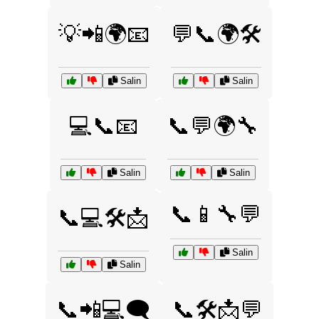
💡📲🌍📧
💬📞🌍🛠️
Salin
Salin
💻📞📧
📞💬🌍🔧
Salin
Salin
📞📱🔧💬
📞💻🛠️📩
Salin
Salin
📞📲💻🗨️
📞🛠️📩💬