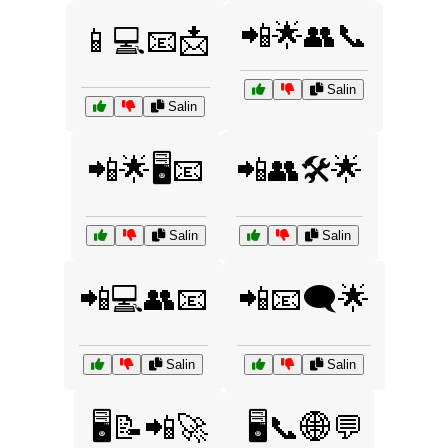
📲🌟👥📞
📱💻📧📩
Salin
Salin
📲🌟🖥️📧
📲👥🛠️🌟
Salin
Salin
📲💻👥📧
📲📧🗨️🌟
Salin
Salin
🖥️📝📲🚀
🖥️📞🌐💬