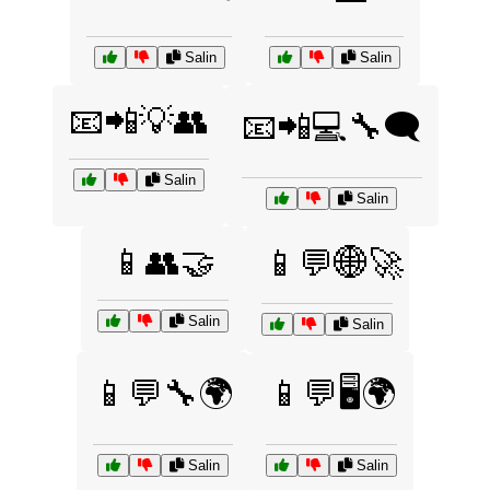
Salin
Salin
📧📲💡👥
📧📲💻🔧🗨️
Salin
Salin
📱👥🤝
📱💬🌐🚀
Salin
Salin
📱💬🔧🌍
📱💬🖥️🌍
Salin
Salin