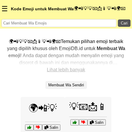
☰
🌍📲💡💡📧📩📱💡📲🌍📧
Kode Emoji untuk Membuat Wa
Cari
🌍📲💡💡📧📩📱💡📲🌍📧Temukan pilihan emoji terbaik
yang dipilih khusus oleh EmojiDB.id untuk
Membuat Wa
emoji
! Anda dapat dengan mudah menyalin emoji yang
disorot di bawah ini dan menggunakannya di
percakapan Anda untuk menambahkan sentuhan
Lihat lebih banyak
pribadi. Kami telah mengurutkan emoji-emoji terkait
dengan menampilkan yang paling populer terlebih
Membuat Wa Sendiri
dahulu. Ingin lebih banyak pilihan? Jelajahi kategori
lainnya untuk menemukan cara baru dalam
💡📧📩📱
mengekspresikan
Membuat Wa dengan emoji
.
🌍📲💡
Salin
Salin