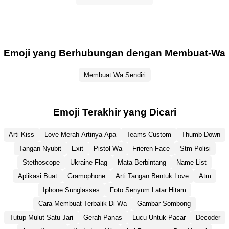
Emoji yang Berhubungan dengan Membuat-Wa
Membuat Wa Sendiri
Emoji Terakhir yang Dicari
Arti Kiss
Love Merah Artinya Apa
Teams Custom
Thumb Down
Tangan Nyubit
Exit
Pistol Wa
Frieren Face
Stm Polisi
Stethoscope
Ukraine Flag
Mata Berbintang
Name List
Aplikasi Buat
Gramophone
Arti Tangan Bentuk Love
Atm
Iphone Sunglasses
Foto Senyum Latar Hitam
Cara Membuat Terbalik Di Wa
Gambar Sombong
Tutup Mulut Satu Jari
Gerah Panas
Lucu Untuk Pacar
Decoder