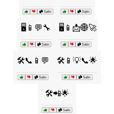
Salin
Salin
🖥️📱💬🔧
🖥️📱📩🌐🚀
Salin
Salin
🛠️📞📱💬
🛠️📱💡📞🌟
Salin
Salin
🛠️📲🌟
Salin