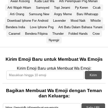
Awan Kosong
Kuda Laut Wa
Arti Perempuan Png Menari
Arti Wajah Hitam
Samoyed
Topi Jerami
Pp Keren
Cicak
Arti Orang
Samsung New
Angry Meme
Baru Whatsapp
Download Iphone For Android
Lavender
Mood Naik
Whistle
Bendera India
Love Iphone Png
Arti Batu Dalam Bahasa Yunani
Caramel
Bendera Filipina
Thunder
Folded Hands
Crow
Nyengir
Kirim Emoji Baru untuk Membuat Wa Emojis
Kirim Emoji Baru untuk Membuat Wa Emoji:
Kirim
Bagikan Membuat Wa Emoji dengan Teman
dan Keluarga:
Salin URL