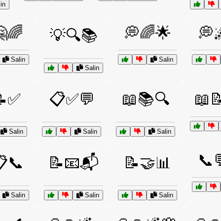
in
🌈
💭🌈🌟
💭
💡🔍📚
Salin
Salin
Salin
📝✅
📋✅💬
📖📚🔍
📖📝
Salin
Salin
Salin
📞
📞
📝📧📬
📝🤝📊
Salin
Salin
Salin