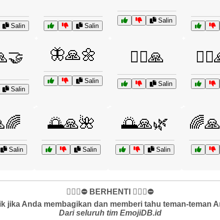
Salin
Salin
Salin
🦋🙏🌼
🙏🤝
🧘‍♂️🙏
🧚‍♀
Salin
Salin
Salin
🌈
🌅🙏🌺
🌅🙏🌿
🌈
Salin
Salin
Salin
✋🏻🛑⛔️ BERHENTI ✋🏻🛑⛔️
k jika Anda membagikan dan memberi tahu teman-teman And
Dari seluruh tim EmojiDB.id