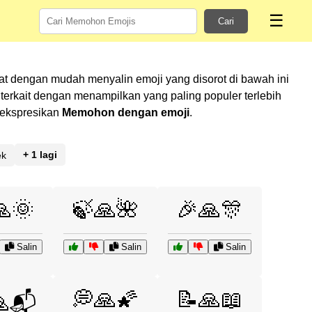
☰
Cari
at dengan mudah menyalin emoji yang disorot di bawah ini
rkait dengan menampilkan yang paling populer terlebih
gekspresikan
Memohon dengan emoji
.
+ 1 lagi
ek
🙏🌞
🍃🙏🌺
🎉🙏🎊
Salin
Salin
Salin
💭🙏🌠
📝🙏📖
🙏📬