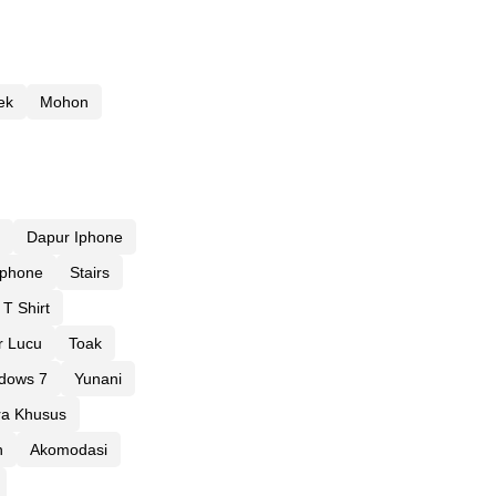
ek
Mohon
Dapur Iphone
Iphone
Stairs
T Shirt
r Lucu
Toak
dows 7
Yunani
ra Khusus
n
Akomodasi