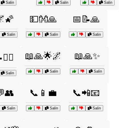
Salin
Salin
Salin
🌌🌠
💵👐🙏
📅📝🙏
Salin
Salin
Salin
📖🙏🌟🌌
📖🙏✨
🙋‍♂️
Salin
Salin
Salin
💬👥
📞📱💼
📞📲📧
Salin
Salin
Salin