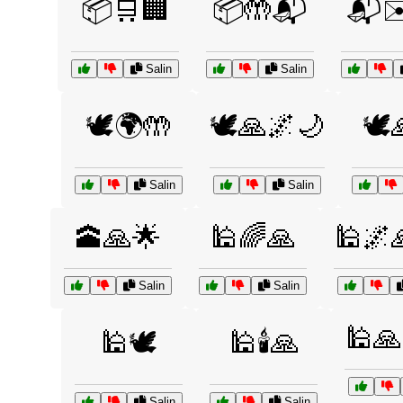
📦🛒🏢
📦🤲📬
📬✉️
Salin
Salin
🕊️🌍🤲
🕊️🙏🌌🌙
🕊️
Salin
Salin
🕋🙏🌟
🕌🌈🙏
🕌🌌
Salin
Salin
🕌🙏
🕌🕊️
🕌🕯️🙏
Salin
Salin