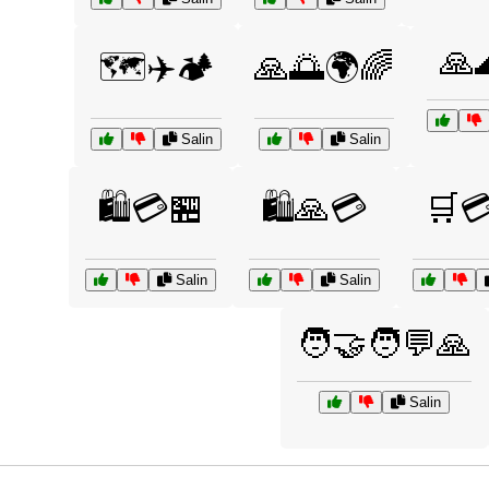
🙏
🗺️✈️🏕️
🙏🌅🌍🌈
Salin
Salin
🛍️💳🏪
🛍️🙏💳
🛒
Salin
Salin
🧑‍🤝‍🧑💬🙏
Salin