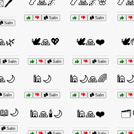
📿🙏🌌
📿🙏🌌🌸
📿
🖊️
Salin
Salin
Salin
🙏🌿
🕊️🙏💖
🕊️🙏❤️
🕊️
Salin
Salin
Salin
🙏🌙
🕌🌙
🕌🌙🙏🌈
🕌
Salin
Salin
Salin
📖🌙
🕌🙏🕯️🌙
🕌🙏❤️
🗂️
Salin
Salin
Salin