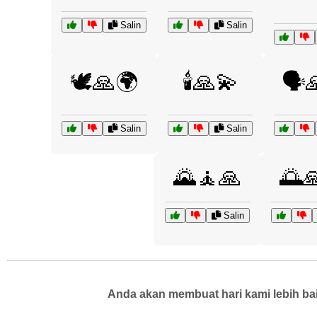
Salin
Salin
🕊️🙏🌍
🕯️🙏💫
🗣️
Salin
Salin
🌄🧘🙏
🌅
Salin
Anda akan membuat hari kami lebih bai