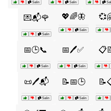
Salin
Salin
Sal
💖🌈🦋
💞
💌📬🌹
Salin
Salin
📅🕒📞
📅🖊️✅
📋
Salin
Salin
📜🖊️📬
📝📅🕒
📝
Salin
Salin