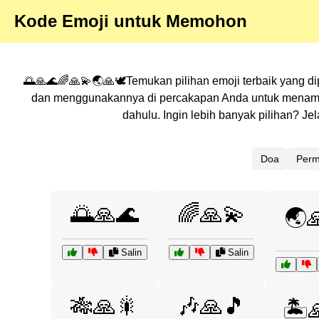
Kode Emoji untuk Memohon
🌅🙏🌊🌈🙏💫🌏🙏🕊️Temukan pilihan emoji terbaik yang di
dan menggunakannya di percakapan Anda untuk menambah
dahulu. Ingin lebih banyak pilihan? J
Doa
Per
🌅🙏🌊
🌈🙏💫
🌏
Salin
Salin
🎋🙏🎇
🎶🙏🎵
🏝️