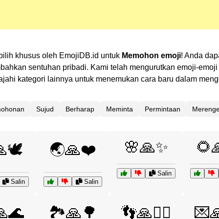
pilih khusus oleh EmojiDB.id untuk
Memohon emoji
! Anda dap
kan sentuhan pribadi. Kami telah mengurutkan emoji-emoji te
elajahi kategori lainnya untuk menemukan cara baru dalam men
mohonan
Sujud
Berharap
Meminta
Permintaan
Mereng
🌸🙏✨
🌻
🕊️
🌏🙏❤️
Salin
Salin
Salin
🙏🌊
🏞️🙏🌳
👣🙏🚶‍♀️
💌