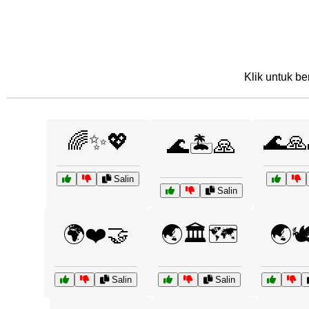
Klik untuk be
🌈✨💖
🌊🙏
🌊🏝️🙏
Salin
Salin
🌍❤️🤝
🌏🏛️🗺️
🌏🕊
Salin
Salin