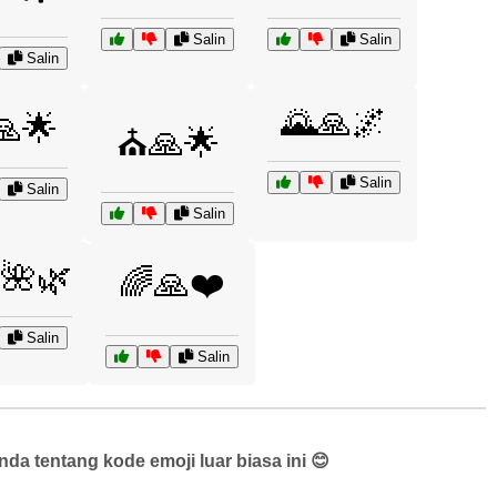
Salin
Salin
Salin
🌄🙏🌌
️🙏🌟
⛪🙏🌟
Salin
Salin
Salin
🌺🌿
🌈🙏❤️
Salin
Salin
a tentang kode emoji luar biasa ini 😊