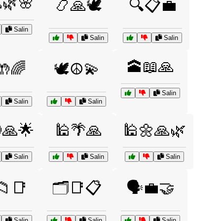
🌿🌸
📿🙏🕊️
🔍📋💼
Salin
Salin
Salin
🕋📖🙏
🤲🌈
🕊️☮️💫
Salin
Salin
Salin
🙏🌟
🕌🌴🙏
🕌🌼🙏🌿
Salin
Salin
Salin
📁📑
🗂️📑📋
🗣️💼🤝
Salin
Salin
Salin