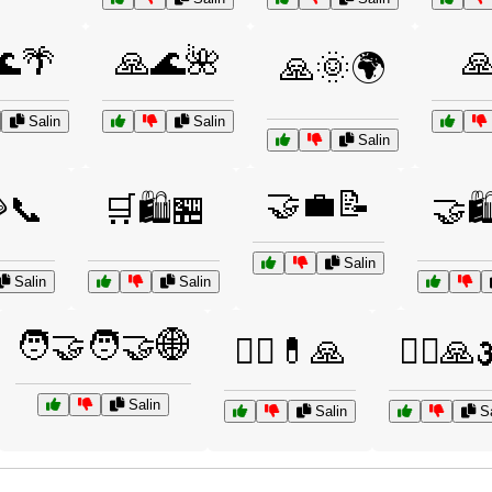
🌊🌴
🙏🌊🌺

🙏🌞🌍
Salin
Salin
Salin
🤝💼📝
📞
🛒🛍️🏪
🤝🛍
Salin
Salin
Salin
🧑‍🤝‍🧑🤝🌐
🧑‍⚕️💊🙏
🧘‍♀️🙏
Salin
Salin
Sa