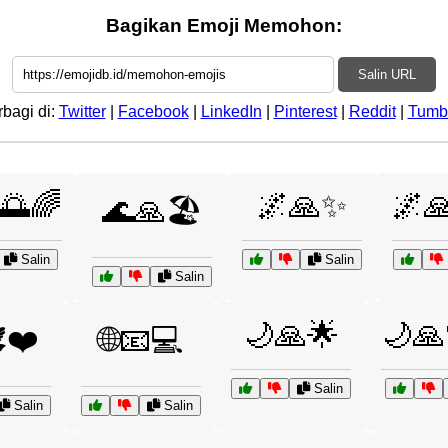
Bagikan Emoji Memohon:
Salin URL
rbagi di:
Twitter
|
Facebook
|
LinkedIn
|
Pinterest
|
Reddit
|
Tumb
🌅🌈
🌌🙏✨
🌌
🌊🙏🏖️
Salin
Salin
Salin
🌙🙏🌟
🌙🙏
️❤️
🌐📧💻
Salin
Salin
Salin