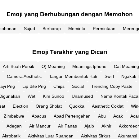
Emoji yang Berhubungan dengan Memohon
mohonan
Sujud
Berharap
Meminta
Permintaan
Mereng
Emoji Terakhir yang Dicari
Arti Buah Persik
O) Meaning
Meanings Iphone
Cat Meaning
Camera Aesthetic
Tangan Membentuk Hati
Swirl
Ngakak 
Bayi Png
Lip Bite Png
Chips
Social
Trending Copy Paste
 Digunakan
Wet
Kim Sunoo
Unamused
Nama Kontak Paca
eat
Election
Orang Sholat
Quokka
Aesthetic Coklat
Win
Zimbabwe
Abacus
Abad Pertengahan
Abu
Acak
Aca
Adegan
Air Mancur
Air Panas
Ajaib
Akhir
Akkordeo
Akrobatik
Aktivitas Luar Ruangan
Aktivitas Sirkus
Akuntansi