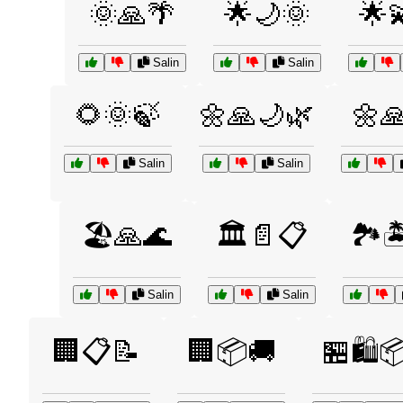
🌞🙏🌴
🌟🌙🌞
🌟
Salin
Salin
🌻🌞🍃
🌼🙏🌙🌿
🌼
Salin
Salin
🏖️🙏🌊
🏛️📄📋
🏞️
Salin
Salin
🏢📋📝
🏢📦🚚
🏪🛍️