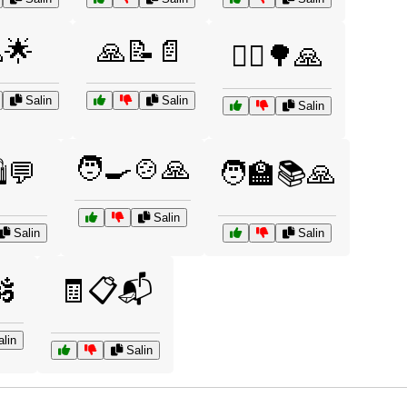
🌟
🙏📝📄
🚴‍♀️🌳🙏
Salin
Salin
Salin
🧑‍🍳🍲🙏
️💬
🧑‍🏫📚🙏
Salin
Salin
Salin
️
🧾📋📬
lin
Salin