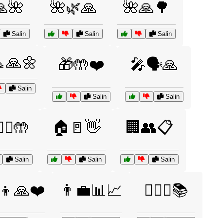
🙏🌺
🌺🌿🙏
🌺🙏🌳
Salin
Salin
Salin
🙏🌼
🎁🤲❤️
🎤🗣️🙏
Salin
Salin
Salin
‍♂️🤲
🏠🚪👋
🏢👥📋
Salin
Salin
Salin
‍👦🙏❤️
👨‍💼📊📈
👩‍⚖️⚖️📚