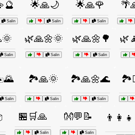
🔮
🌟🙏🌙
🌟🙏🌹
🌴
Salin
Salin
Salin
🌞
🌿🙏🌼🌞
🌿🙏🌼🌳
🌿
Salin
Salin
Salin
️🌄
🏞️🙏🌞
🏞️🙏🌼🌊
🏞️
Salin
Salin
Salin
🏪🛒🙏
👐💬📝

👨‍👩‍
Salin
Salin