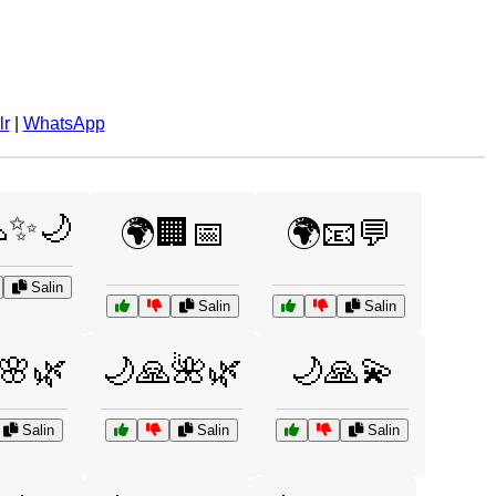
lr
|
WhatsApp
✨🌙
🌍🏢📅
🌍📧💬
Salin
Salin
Salin
🌸🌿
🌙🙏🌺🌿
🌙🙏💫
Salin
Salin
Salin