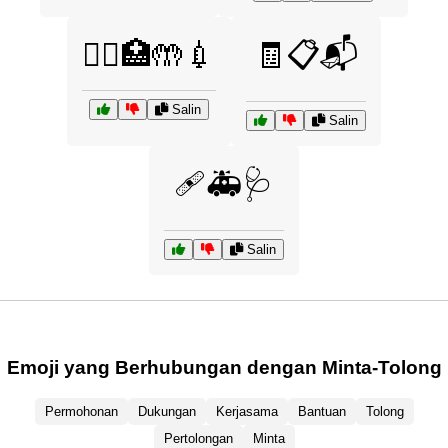
🧑‍⚕️🏥🤲💉
🧾📋📬
Salin
Salin
🩹🚑🩺
Salin
Emoji yang Berhubungan dengan Minta-Tolong
Permohonan
Dukungan
Kerjasama
Bantuan
Tolong
Pertolongan
Minta