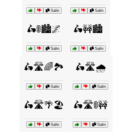
Salin
Salin
🛵🚦🏙️🌌
🛵🚧🏙️
Salin
Salin
🛵🛣️🌈🏞️
🛵🛣️🌧️
Salin
Salin
🛵🛣️🌴🏖️
🛵🛣️🚦🚧
Salin
Salin