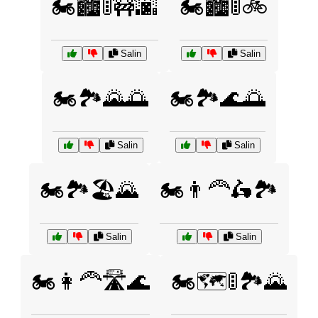
🏍️🏙️🚦🚧🌆
🏍️🏙️🚦🚲
Salin
Salin
🏍️🏞️🌄🌅
🏍️🏞️🌊🌅
Salin
Salin
🏍️🏞️🏖️🌄
🏍️👨‍🦰🛵🏞️
Salin
Salin
🏍️👩‍🦰🛣️🌊
🏍️🗺️🚦🏞️🌄