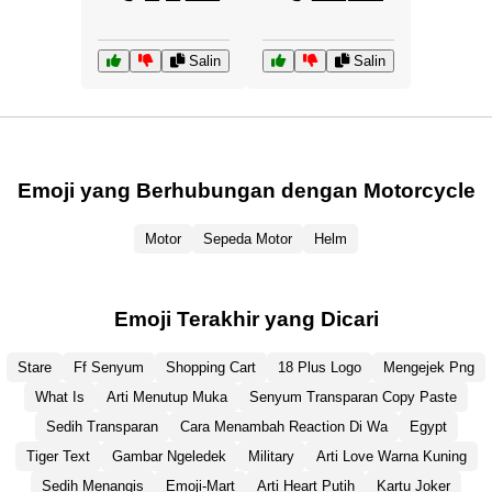
Salin
Salin
Emoji yang Berhubungan dengan Motorcycle
Motor
Sepeda Motor
Helm
Emoji Terakhir yang Dicari
Stare
Ff Senyum
Shopping Cart
18 Plus Logo
Mengejek Png
What Is
Arti Menutup Muka
Senyum Transparan Copy Paste
Sedih Transparan
Cara Menambah Reaction Di Wa
Egypt
Tiger Text
Gambar Ngeledek
Military
Arti Love Warna Kuning
Sedih Menangis
Emoji-Mart
Arti Heart Putih
Kartu Joker