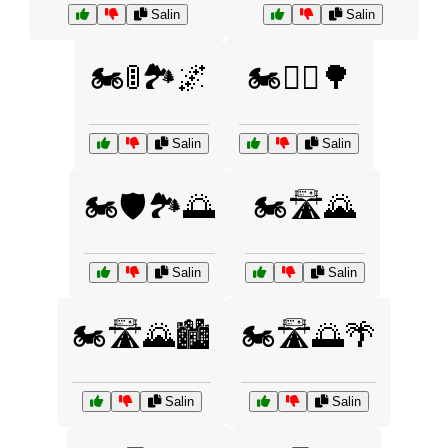
Salin
Salin
🏍️🚦🏞️🌌
🏍️🚴‍♂️🌳
Salin
Salin
🏍️🛡️🏞️🌅
🏍️🛣️🌄
Salin
Salin
🏍️🛣️🌄🏙️
🏍️🛣️🌅🌴
Salin
Salin