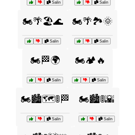
Salin
Salin
🏍️🌴🏖️🌊
🏍️🌴🏞️🌞
Salin
Salin
🏍️🏁🌍
🏍️🏕️🔥
Salin
Salin
🏍️🏙️🗺️🚦🏁
🏍️🏙️🚦🌇
Salin
Salin