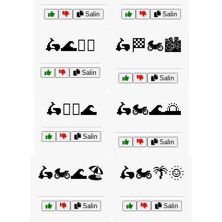
Salin
Salin
🛵🌊🏄‍♂️
🛵🏁🏍️🏙️
Salin
Salin
🛵🏄‍♀️🌊
🛵🏍️🌊🌅
Salin
Salin
🛵🏍️🌊🏖️
🛵🏍️🌴🌞
Salin
Salin