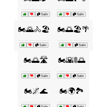
Salin
Salin
🏍️🌄🚴🏖️
🏍️🌅🏖️🌴
Salin
Salin
🏍️🌅🛣️
🏍️🌇🚦🌅
Salin
Salin
🏍️🌌🌊
🏍️🌍🏞️
Salin
Salin