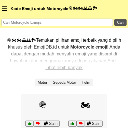
☰
🪖🏍️🏍️🌄🌅🏞️
Kode Emoji untuk Motorcycle
Cari
🪖🏍️🏍️🌄🌅🏞️Temukan pilihan emoji terbaik yang dipilih
khusus oleh EmojiDB.id untuk
Motorcycle emoji
! Anda
dapat dengan mudah menyalin emoji yang disorot di
bawah ini dan menggunakannya di percakapan Anda
untuk menambahkan sentuhan pribadi. Kami telah
Lihat lebih banyak
mengurutkan emoji-emoji terkait dengan menampilkan
yang paling populer terlebih dahulu. Ingin lebih banyak
Motor
Sepeda Motor
Helm
pilihan? Jelajahi kategori lainnya untuk menemukan cara
baru dalam mengekspresikan
Motorcycle dengan
emoji
.
🪖
🏍️
Salin
Salin