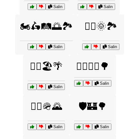
Salin
Salin
🏍️🛵🛤️🌅🏞️
🚴‍♀️🌞🏞️
Salin
Salin
🚴‍♀️🏖️🌴
🚴‍♀️🚵‍♂️🌳
Salin
Salin
🚴‍♂️🪖🌄
🛡️🏰🌳
Salin
Salin