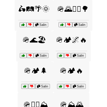
🛵🛤️🌴🌞
🪖🌄🚴‍♂️🌳
Salin
Salin
🪖🌊🏖️
🪖🏕️🌌🔥
Salin
Salin
🪖🏕️🌲
🪖🏕️🔥
Salin
Salin
🪖🚵‍♀️⛰️
🪖⛰️🌄