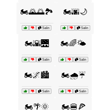
🏍️🌄🌅🏞️
🏍️🌆🌙
Salin
Salin
🏍️🌇🌉
🏍️🌈🌤️
Salin
Salin
🏍️🌌🏙️
🏍️🌧️☔
Salin
Salin
🏍️🌴🌞
🏍️🍔🍕