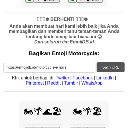
✋🏻🛑⛔️ BERHENTI ✋🏻🛑⛔️
Anda akan membuat hari kami lebih baik jika Anda
membagikan dan memberi tahu teman-teman Anda
tentang kode emoji luar biasa ini 😊
Dari seluruh tim EmojiDB.id
Bagikan Emoji Motorcycle:
Salin URL
Klik untuk berbagi di:
Twitter
|
Facebook
|
LinkedIn
|
Pinterest
|
Reddit
|
Tumblr
|
WhatsApp
🏍️🌴🌊🏖️
🏍️🌴🏖️