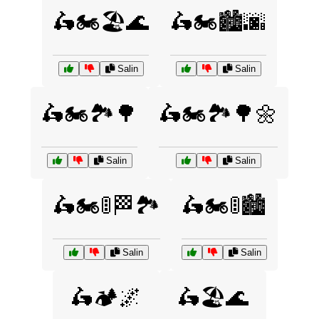
🛵🏍️🏖️🌊
🛵🏍️🏙️🌆
Salin
Salin
🛵🏍️🏞️🌳
🛵🏍️🏞️🌳🌼
Salin
Salin
🛵🏍️🚦🏁🏞️
🛵🏍️🚦🏙️
Salin
Salin
🛵🏕️🌌
🛵🏖️🌊