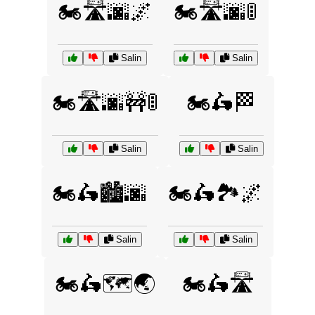
🏍️🛣️🌆🌌
🏍️🛣️🌆🚦
Salin
Salin
🏍️🛣️🌆🚧🚦
🏍️🛵🏁
Salin
Salin
🏍️🛵🏙️🌆
🏍️🛵🏞️🌌
Salin
Salin
🏍️🛵🗺️🌏
🏍️🛵🛣️