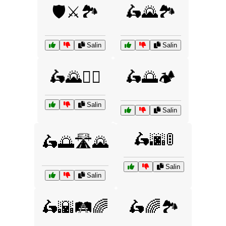
🛡️⚔️🏞️
🛵🌄🏞️
Salin
Salin
🛵🌄🚵‍♀️
🛵🌅🏕️
Salin
Salin
🛵🌆🚦
🛵🌅🛣️🌄
Salin
Salin
🛵🌇🛤️🌈
🛵🌈🏞️