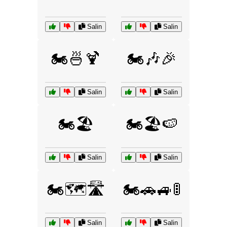
Salin
Salin
🏍️🍜🍹
🏍️🎶🎉
Salin
Salin
🏍️🏖️
🏍️🏖️🍉
Salin
Salin
🏍️🗺️🛣️
🏍️🚗🚙🚦
Salin
Salin