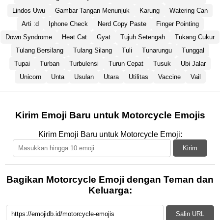
Lindos Uwu
Gambar Tangan Menunjuk
Karung
Watering Can
Arti :d
Iphone Check
Nerd Copy Paste
Finger Pointing
Down Syndrome
Heat Cat
Gyat
Tujuh Setengah
Tukang Cukur
Tulang Bersilang
Tulang Silang
Tuli
Tunarungu
Tunggal
Tupai
Turban
Turbulensi
Turun Cepat
Tusuk
Ubi Jalar
Unicorn
Unta
Usulan
Utara
Utilitas
Vaccine
Vail
Kirim Emoji Baru untuk Motorcycle Emojis
Kirim Emoji Baru untuk Motorcycle Emoji:
Kirim
Bagikan Motorcycle Emoji dengan Teman dan
Keluarga:
Salin URL