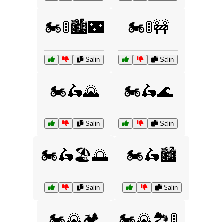
🏍️🚦🏙️🌃
🏍️🚦🚧
Salin
Salin
🏍️🛵🌄
🏍️🛵🌊
Salin
Salin
🏍️🛵🏖️🌅
🏍️🛵🏙️
Salin
Salin
🏍️🌄🏕️
🏍️🌄🏞️🚦