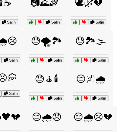
🕯️☕
📷🌄🌈
🕊️🌿💔
Salin
Salin
Salin
🌧️😢
😓🌪️🏞️
😓🏞️🌫️
Salin
Salin
Salin
😣💭
😓🧘🕯️
😔🌌🌧️
Salin
Salin
Salin
️🖤💔
😔🌧️😞
😔🌧️😢💔