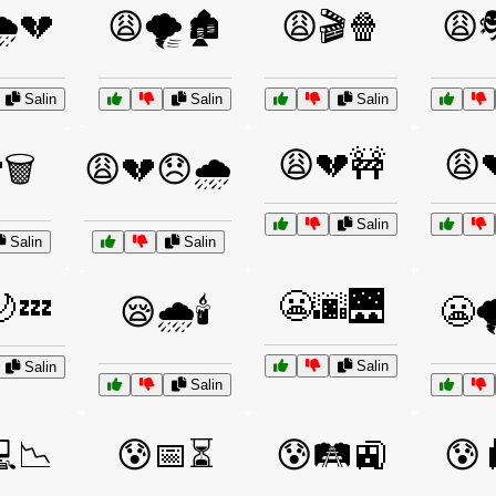
️💔
😩🌪️🏚️
😩🎬🍿
😩
Salin
Salin
Salin
😩💔🚧
😩
🗑️
😩💔😞🌧️
Salin
Salin
Salin
😬🌆🌉
💤
😪🌧️🕯️
😬
Salin
Salin
Salin
📉
😰📅⏳
😰🛤️🚉
😰