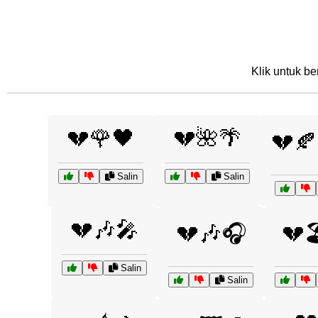
Klik untuk be
💔🌹🖤
💔🌺🌴
💔🍂
Salin
Salin
💔🎶🎤
💔🎶🎧
💔
Salin
Salin