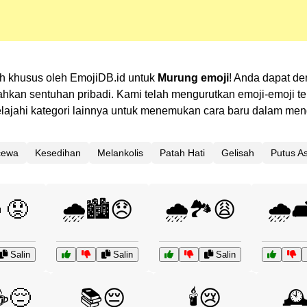
lih khusus oleh EmojiDB.id untuk
Murung emoji
! Anda dapat de
n sentuhan pribadi. Kami telah mengurutkan emoji-emoji terk
 Jelajahi kategori lainnya untuk menemukan cara baru dalam m
cewa
Kesedihan
Melankolis
Patah Hati
Gelisah
Putus A
😟
🌧️🏙️😞
🌧️🏞️😩
🌧️
Salin
Salin
Salin
☕😔
📚😔
🕯️😢
🕰