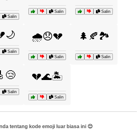
Salin
Salin
Salin
💔🌙
🌧️😞💔
🌲🍂🏞️
Salin
Salin
Salin
🎸😢
💔🌊🏝️
Salin
Salin
a tentang kode emoji luar biasa ini 😊