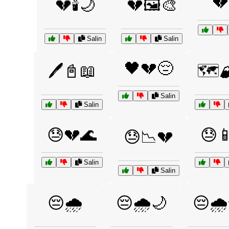
💔
💔🕯️🌙
💔🖼️🎨
Salin
Salin
🖤💔😔
🖊️📓📖
🗺️
Salin
Salin
😓💔🌊
😓
😓📉💔
Salin
Salin
😔🌧️
😔🌧️🌙
😔🌧️