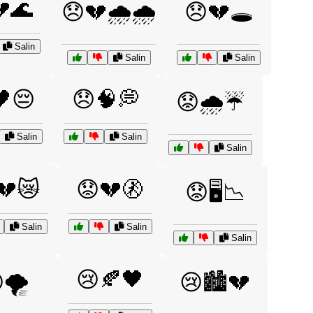
🌊
😞💔🌧️🌧️
😞💔🕳️
Salin
Salin
Salin
🖤😔
😞🧠💭
😟🌧️☔
Salin
Salin
Salin
💔😿
😟💔🚷
😟🖥️📉
Salin
Salin
Salin
😢🍂🖤
🌪️
😢🏙️💔