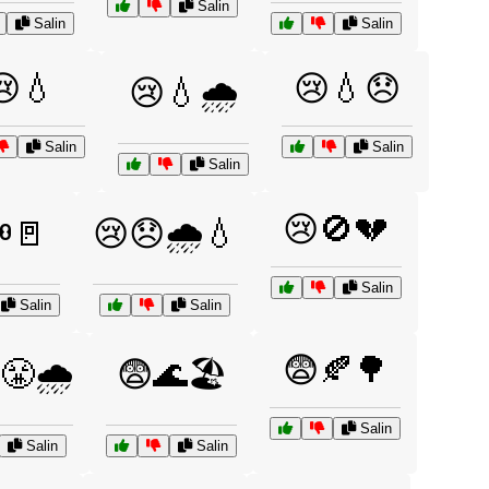
Salin
Salin
Salin
😢💧
😢💧😞
😢💧🌧️
Salin
Salin
Salin
😢🚫💔
️🚪
😢😞🌧️💧
Salin
Salin
Salin
😨🍂🌳
😤🌧️
😨🌊🏖️
Salin
Salin
Salin