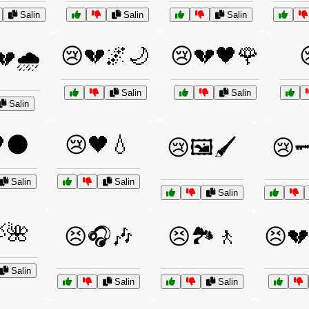
Salin
Salin
Salin
😢💔🌌🌙
😢💔🖤🌹
💔🌧️
Salin
Salin
Salin
🌑
😢🖤💧
😢🖼️🖌️
😢
Salin
Salin
Salin
🌺
😣🎧🎶
😣🏞️🚶
😣💔
Salin
Salin
Salin