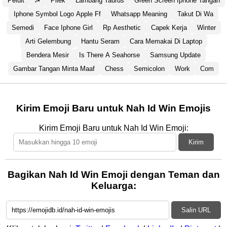
Peluit
☭
Pilek
Lambang Taurus
Green Screen Iphone Tangan
Iphone Symbol Logo Apple Ff
Whatsapp Meaning
Takut Di Wa
Semedi
Face Iphone Girl
Rp Aesthetic
Capek Kerja
Winter
Arti Gelembung
Hantu Seram
Cara Memakai Di Laptop
Bendera Mesir
Is There A Seahorse
Samsung Update
Gambar Tangan Minta Maaf
Chess
Semicolon
Work
Com
Kirim Emoji Baru untuk Nah Id Win Emojis
Kirim Emoji Baru untuk Nah Id Win Emoji:
Kirim
Bagikan Nah Id Win Emoji dengan Teman dan
Keluarga:
Salin URL