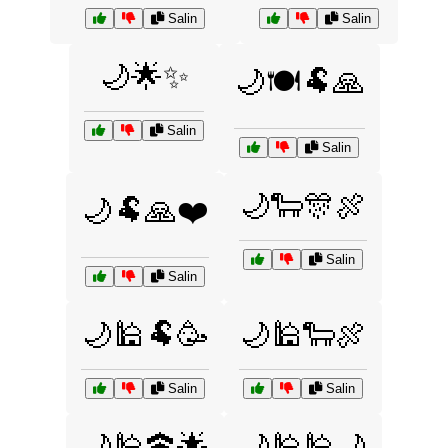
Salin
Salin
🌙🌟✨
🌙🍽️🐏🙏
Salin
Salin
🌙🐑🎊🍖
🌙🐏🙏❤️
Salin
Salin
🌙🕌🐏🥳
🌙🕌🐑🍖
Salin
Salin
🌙🕌🕋🌟
🌙🕌🕌🌙