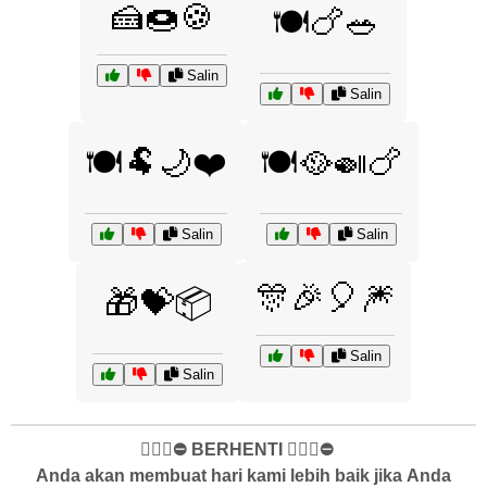
🍰🍩🍪
🍽️🍗🥗
Salin
Salin
🍽️🐏🌙❤️
🍽️🥘🍛🍗
Salin
Salin
🎊🎉🎈🎆
🎁💝📦
Salin
Salin
✋🏻🛑⛔️ BERHENTI ✋🏻🛑⛔️
Anda akan membuat hari kami lebih baik jika Anda