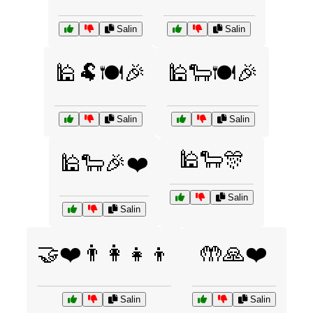
Salin
Salin
🕌🐏🍽️🎉
🕌🐑🍽️🎉
Salin
Salin
🕌🐑🎊
🕌🐑🎉❤️
Salin
Salin
🤝❤️👨‍👩‍👧‍👦
🤲🙏❤️
Salin
Salin