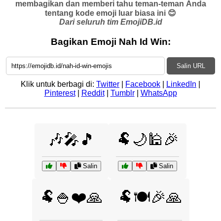
membagikan dan memberi tahu teman-teman Anda
tentang kode emoji luar biasa ini 😊
Dari seluruh tim EmojiDB.id
Bagikan Emoji Nah Id Win:
Salin URL
Klik untuk berbagi di:
Twitter
|
Facebook
|
LinkedIn
|
Pinterest
|
Reddit
|
Tumblr
|
WhatsApp
🎶🎤🎵
🐏🌙🕌🎉
Salin
Salin
🐏🍚❤️🙏
🐏🍽️🎉🙏