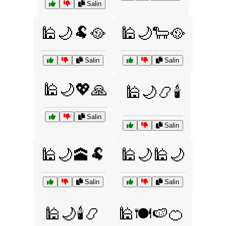
Salin
🕌🌙🐏🥘
🕌🌙🐑🥘
Salin
Salin
🕌🌙💖🙏
🕌🌙📿🕯️
Salin
Salin
🕌🌙🕋🐏
🕌🌙🕌🌙
Salin
Salin
🕌🌙🕯️📿
🕌🍽️🍉🍊