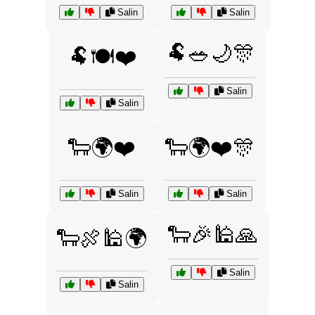
Salin
Salin
🐏🥗🌙🎊
🐏🍽️❤️
Salin
Salin
🐑🌍❤️
🐑🌍❤️🎊
Salin
Salin
🐑🎉🕌🙏
🐑🍖🕌🌍
Salin
Salin