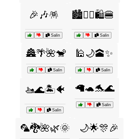
🎉🎶🪅
🏙️🚶‍♂️🛍️🍔
Salin
Salin
🏯🌴🌺🐒
🕌🌙🕋✨
Salin
Salin
🦙🐢🐬🌊
🚤🌊🏝️🐠
Salin
Salin
🦜🐉🌺🌿🌞
🌙🌟🎊🎉