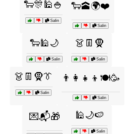
🐑🎊🕌🍚
🐑🕋🌍❤️
Salin
Salin
🐑🕌🌙
👗👖🧕
Salin
Salin
👗👖🧕👔
👨‍👩‍👧‍👦🍽️🥳
Salin
Salin
🕌🌙🍉
💌📬🎁
Salin