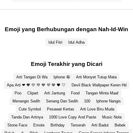
Emoji yang Berhubungan dengan Nah-Id-Win
Idul Fitri
Idul Adha
Emoji Terakhir yang Dicari
Arti Tangan Di Wa
Iphone 🤪
Arti Monyet Tutup Mata
Apa Arti ❤ 🧡 💛 💚 💙 💜 🤎 🖤 🤍
Devil Black Wallpaper Keren Hd
Poo
Clipart
Arti Jantung
Food
Tangan Minta Maaf
Menangis Sedih
Senang Dan Sedih
100
Iphone Nangis
Cute Symbol
Pesawat Kertas
Arti Love Biru Muda
Tanda Dan Artinya
1000 Love Copy And Paste
Music Note
Stone Face
Emote
Birthday
Terserah
Arti Badut
Bebek