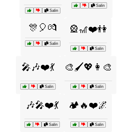
Salin
Salin
🎊🎈💏
🎡🎢❤️👫
Salin
Salin
🎤🎶❤️💃
🎨🖌️💖👩‍🎨
Salin
Salin
🎶🎤❤️💃
🏕️🔥❤️🌌
Salin
Salin