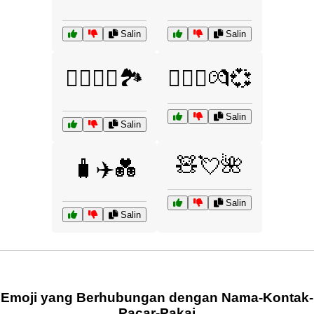
Salin
Salin
🚴‍♂️🏃‍♀️🏞️
🧑‍❤️‍🧑💏💞
Salin
Salin
🧸💘🌺
🧳✈️💑
Salin
Salin
Emoji yang Berhubungan dengan Nama-Kontak-
Pacar-Pakai