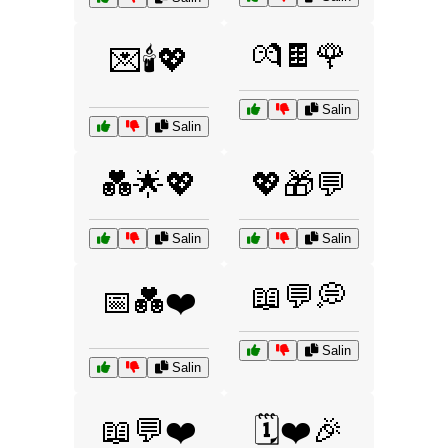
💏🍫🌹
💌🕯️💖
Salin
Salin
💑🌟💖
💖🎁💬
Salin
Salin
📖💬💭
📅💑❤️
Salin
Salin
📖💬❤️
🗓️❤️🎉