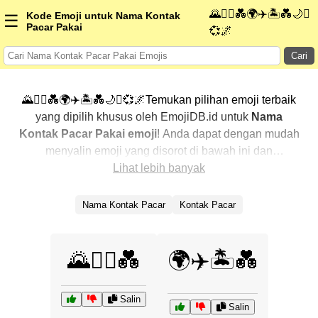
🌄🚴‍♀️💑🌍✈️🏝️💑🌙✨
Kode Emoji untuk Nama Kontak
☰
Pacar Pakai
💞🌌
Cari
🌄🚴‍♀️💑🌍✈️🏝️💑🌙✨💞🌌Temukan pilihan emoji terbaik
yang dipilih khusus oleh EmojiDB.id untuk
Nama
Kontak Pacar Pakai emoji
! Anda dapat dengan mudah
menyalin emoji yang disorot di bawah ini dan
menggunakannya di percakapan Anda untuk
Lihat lebih banyak
menambahkan sentuhan pribadi. Kami telah
mengurutkan emoji-emoji terkait dengan menampilkan
Nama Kontak Pacar
Kontak Pacar
yang paling populer terlebih dahulu. Ingin lebih banyak
pilihan? Jelajahi kategori lainnya untuk menemukan cara
baru dalam mengekspresikan
Nama Kontak Pacar
🌄🚴‍♀️💑
🌍✈️🏝️💑
Pakai dengan emoji
.
Salin
Salin