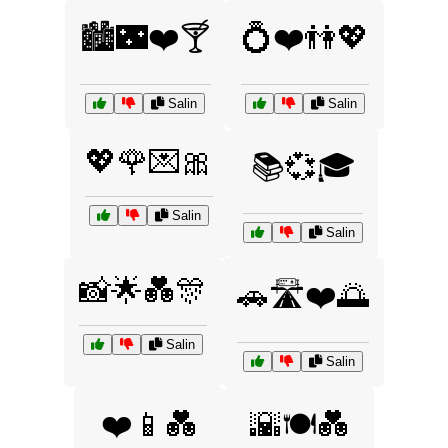
🏙️🌃❤️🍸
💍❤️👫💖
Salin
Salin
💖🌹💌🎀
📚💞🎓
Salin
Salin
📸🌟💑🎊
🚗🛣️❤️🌅
Salin
Salin
❤️📱💑
🌇🍽️💑