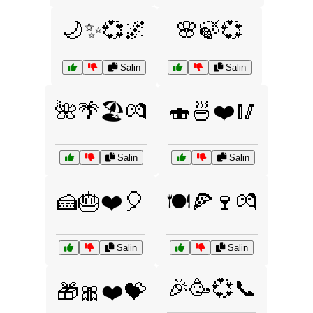
🌙✨💞🌌
🌸🍃💞
Salin
Salin
🌺🌴🏖️💏
🍣🍜❤️🥢
Salin
Salin
🍰🎂❤️🎈
🍽️🍕🍷💏
Salin
Salin
🎉🥳💞📞
🎁🎀❤️💝