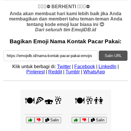
✋🏻🛑⛔️ BERHENTI ✋🏻🛑⛔️
Anda akan membuat hari kami lebih baik jika Anda
membagikan dan memberi tahu teman-teman Anda
tentang kode emoji luar biasa ini 😊
Dari seluruh tim EmojiDB.id
Bagikan Emoji Nama Kontak Pacar Pakai:
Salin URL
Klik untuk berbagi di:
Twitter
|
Facebook
|
LinkedIn
|
Pinterest
|
Reddit
|
Tumblr
|
WhatsApp
🍽️🍕🍣🥂
🍽️🥂👫
Salin
Salin