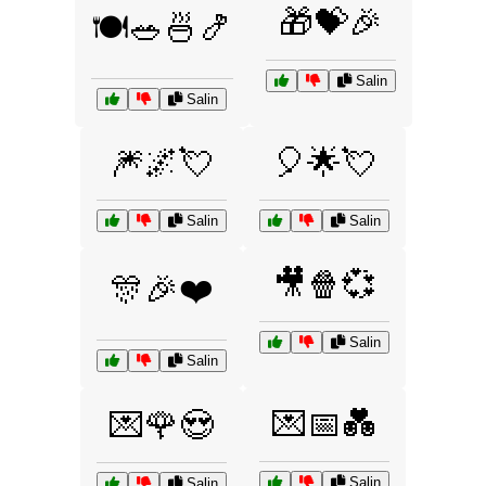
🎁💝🎉
🍽️🥗🍜🍤
Salin
Salin
🎆🌌💘
🎈🌟💘
Salin
Salin
🎥🍿💞
🎊🎉❤️
Salin
Salin
💌📅💑
💌🌹😍
Salin
Salin