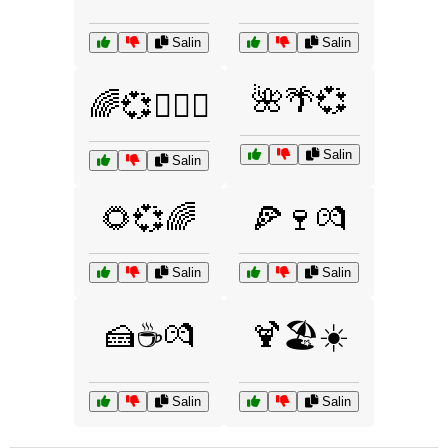
Salin
Salin
🌺🌴💞
🌈💞👩‍❤️‍👨
Salin
Salin
🌻💞🌈
🍕🍷💏
Salin
Salin
🍰☕💏
🍹🏖️☀️
Salin
Salin