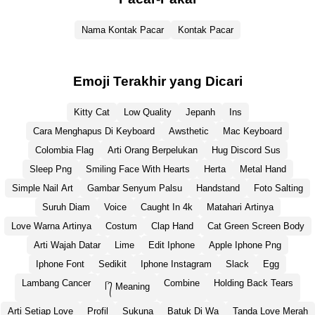
Nama Kontak Pacar
Kontak Pacar
Emoji Terakhir yang Dicari
Kitty Cat
Low Quality
Jepanh
Ins
Cara Menghapus Di Keyboard
Awsthetic
Mac Keyboard
Colombia Flag
Arti Orang Berpelukan
Hug Discord Sus
Sleep Png
Smiling Face With Hearts
Herta
Metal Hand
Simple Nail Art
Gambar Senyum Palsu
Handstand
Foto Salting
Suruh Diam
Voice
Caught In 4k
Matahari Artinya
Love Warna Artinya
Costum
Clap Hand
Cat Green Screen Body
Arti Wajah Datar
Lime
Edit Iphone
Apple Iphone Png
Iphone Font
Sedikit
Iphone Instagram
Slack
Egg
Lambang Cancer
Combine
Holding Back Tears
ᥬ ᭄ Meaning
Arti Setiap Love
Profil
Sukuna
Batuk Di Wa
Tanda Love Merah