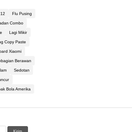
 12
Flu Pusing
adan Combo
e
Lagi Mikir
g Copy Paste
oard Xiaomi
ebagian Berawan
lam
Sedotan
uncur
ak Bola Amerika
Kirim