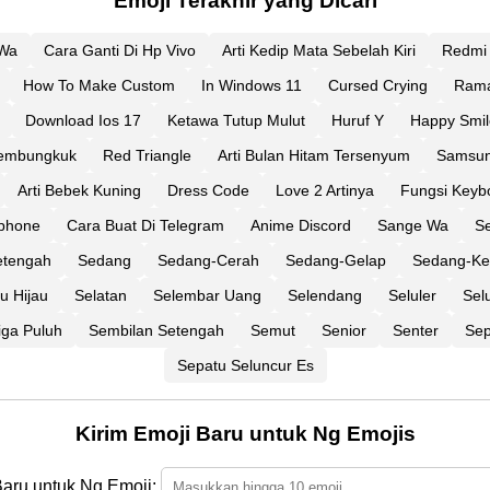
Emoji Terakhir yang Dicari
 Wa
Cara Ganti Di Hp Vivo
Arti Kedip Mata Sebelah Kiri
Redmi
How To Make Custom
In Windows 11
Cursed Crying
Ram
Download Ios 17
Ketawa Tutup Mulut
Huruf Y
Happy Smil
Membungkuk
Red Triangle
Arti Bulan Hitam Tersenyum
Samsun
Arti Bebek Kuning
Dress Code
Love 2 Artinya
Fungsi Keyb
Iphone
Cara Buat Di Telegram
Anime Discord
Sange Wa
S
etengah
Sedang
Sedang-Cerah
Sedang-Gelap
Sedang-Ke
lu Hijau
Selatan
Selembar Uang
Selendang
Seluler
Sel
iga Puluh
Sembilan Setengah
Semut
Senior
Senter
Sep
Sepatu Seluncur Es
Kirim Emoji Baru untuk Ng Emojis
Baru untuk Ng Emoji: