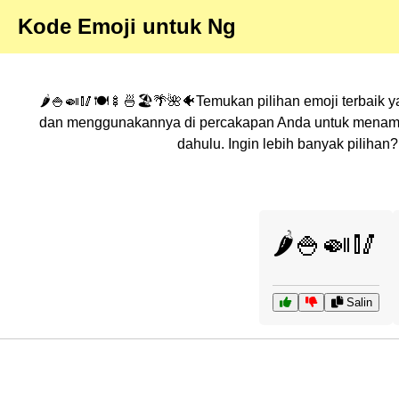
Kode Emoji untuk Ng
🌶️🍚🍛🥢🍽️🍢🍜🏖️🌴🌺🐠Temukan pilihan emoji terbaik 
dan menggunakannya di percakapan Anda untuk menambah
dahulu. Ingin lebih banyak piliha
🌶️🍚🍛🥢
Salin