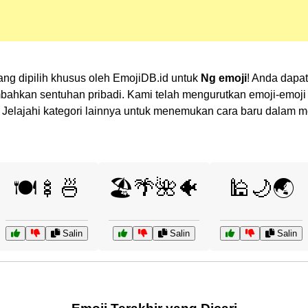
yang dipilih khusus oleh EmojiDB.id untuk
Ng emoji
! Anda dapa
kan sentuhan pribadi. Kami telah mengurutkan emoji-emoji te
n? Jelajahi kategori lainnya untuk menemukan cara baru dalam
🍽️🍢🍜
🏖️🌴🌺🐠
🕌🌙🌏
Salin
Salin
Salin