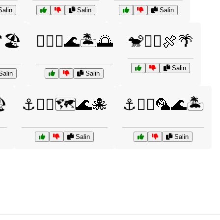
alin
Salin
Salin
🏖️
🏴‍☠️⚓🌊🏝️🌅
🐒🏴‍☠️🍖🌴
Salin
alin
Salin
️
⚓🏴‍☠️🗺️🌊🐙
⚓🏴‍☠️🦜🌊🏝️
Salin
Salin