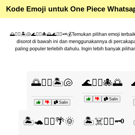
Kode Emoji untuk One Piece Whatsa
🌅🏴‍☠️🏝️🐚🌊🏴‍☠️🐙🌅🌊🏴‍☠️🗝️💰Temukan pilihan emoji ter
disorot di bawah ini dan menggunakannya di percakap
paling populer terlebih dahulu. Ingin lebih banyak pil
🌅🏴‍☠️🏝️🐚
🌊🏴‍☠️🐙🌅

Salin
Salin
🏝️🐢🏴‍☠️🌴🌞
🏝️☠️🏴‍☠️🗝️