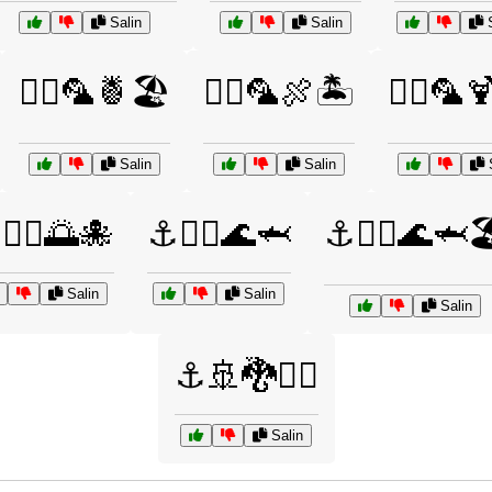
Salin
Salin
S
🏴‍☠️🦜🍍🏖️
🏴‍☠️🦜🍖🏝️
🏴‍☠️🦜
Salin
Salin
S
‍☠️🌅🐙
⚓🏴‍☠️🌊🦈
⚓🏴‍☠️🌊🦈
Salin
Salin
Salin
⚓🚢🐉🏴‍☠️
Salin