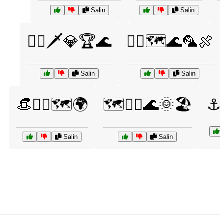
Salin
Salin
🏴‍☠️🗡️💎🏆🌊
🏴‍☠️🗺️🌊🦜🍖
Salin
Salin
👒🏴‍☠️🗺️🌍
🗺️🏴‍☠️🌊🌞🏖️
⚓
Salin
Salin