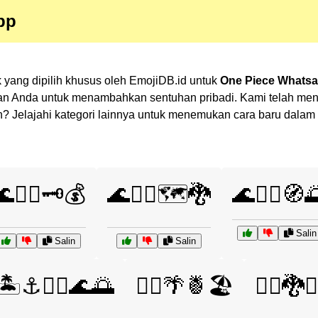
pp
baik yang dipilih khusus oleh EmojiDB.id untuk
One Piece Whatsa
an Anda untuk menambahkan sentuhan pribadi. Kami telah men
ihan? Jelajahi kategori lainnya untuk menemukan cara baru dal
🏴‍☠️🗝️💰
🌊🏴‍☠️🗺️🐉
🌊🏴‍☠️🧭
Salin
Salin
Salin
🏝️⚓🏴‍☠️🌊🌅
🏴‍☠️🌴🍍🏖️
🏴‍☠️🐉