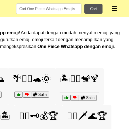
☰
Cari
pp emoji
! Anda dapat dengan mudah menyalin emoji yang
gurutkan emoji-emoji terkait dengan menampilkan yang
am mengekspresikan
One Piece Whatsapp dengan emoji
.
🌅
🌴🏴‍☠️🐢🌞
🏝️🏴‍☠️🐒🍹
Salin
Salin
⚓🏝️
🏴‍☠️🗝️💰🏆
🏴‍☠️🗡️🌊🏆