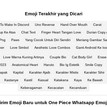
Emoji Terakhir yang Dicari
To Make In Discord
Uno Reverse
Hand Over Mouth
Carat
up Ke Atas
Chat Text
Finger Heart Tangan Love
Durian Copy 
 Png
Paws
Yang Cocok Untuk Diri Sendiri
Meriang Gambar Sa
ker
Love Simbol
Aesthetic Love Combos
Ganti Android Ke Ios
Love Warna Kuning Artinya
Couple Bio
Cat Body Girl
Erase
2023
Anatomical Heart
Haruto
Bio Ig Estetik
Smile Copy
apak
Kapital
Karakter Ajaib
Karakter Mistis
Karakter Sihir
Kastanye
Kastil
Kasual
Katakana
Kaya
Ke Bawah
Keberagaman
Kecacatan
Kecanduan
irim Emoji Baru untuk One Piece Whatsapp Emoj