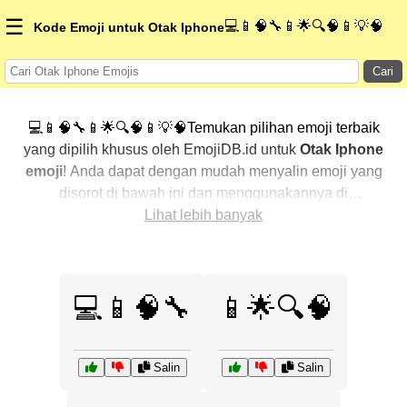
☰
💻📱🧠🔧📱🌟🔍🧠📱💡🧠
Kode Emoji untuk Otak Iphone
Cari
💻📱🧠🔧📱🌟🔍🧠📱💡🧠Temukan pilihan emoji terbaik
yang dipilih khusus oleh EmojiDB.id untuk
Otak Iphone
emoji
! Anda dapat dengan mudah menyalin emoji yang
disorot di bawah ini dan menggunakannya di
percakapan Anda untuk menambahkan sentuhan
Lihat lebih banyak
pribadi. Kami telah mengurutkan emoji-emoji terkait
dengan menampilkan yang paling populer terlebih
dahulu. Ingin lebih banyak pilihan? Jelajahi kategori
💻📱🧠🔧
📱🌟🔍🧠
lainnya untuk menemukan cara baru dalam
mengekspresikan
Otak Iphone dengan emoji
.
Salin
Salin