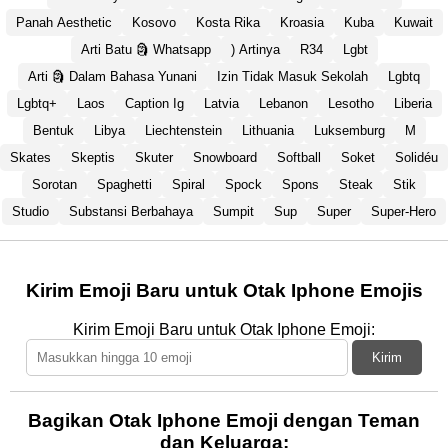
Panah Aesthetic
Kosovo
Kosta Rika
Kroasia
Kuba
Kuwait
Arti Batu 🗿 Whatsapp
) Artinya
R34
Lgbt
Arti 🗿 Dalam Bahasa Yunani
Izin Tidak Masuk Sekolah
Lgbtq
Lgbtq+
Laos
Caption Ig
Latvia
Lebanon
Lesotho
Liberia
Bentuk
Libya
Liechtenstein
Lithuania
Luksemburg
M
Skates
Skeptis
Skuter
Snowboard
Softball
Soket
Solidéu
Sorotan
Spaghetti
Spiral
Spock
Spons
Steak
Stik
Studio
Substansi Berbahaya
Sumpit
Sup
Super
Super-Hero
Kirim Emoji Baru untuk Otak Iphone Emojis
Kirim Emoji Baru untuk Otak Iphone Emoji:
Kirim
Bagikan Otak Iphone Emoji dengan Teman
dan Keluarga: