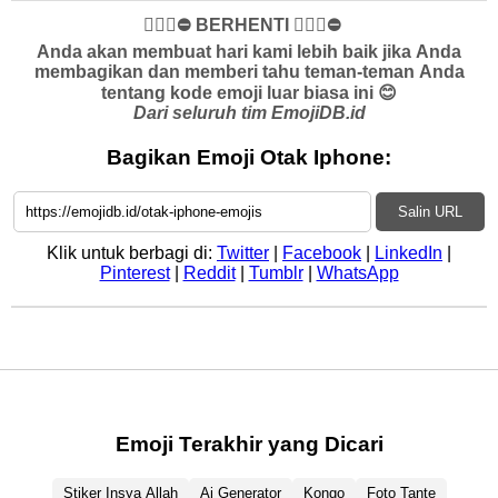
✋🏻🛑⛔️ BERHENTI ✋🏻🛑⛔️
Anda akan membuat hari kami lebih baik jika Anda
membagikan dan memberi tahu teman-teman Anda
tentang kode emoji luar biasa ini 😊
Dari seluruh tim EmojiDB.id
Bagikan Emoji Otak Iphone:
Salin URL
Klik untuk berbagi di:
Twitter
|
Facebook
|
LinkedIn
|
Pinterest
|
Reddit
|
Tumblr
|
WhatsApp
Emoji Terakhir yang Dicari
Stiker Insya Allah
Ai Generator
Kongo
Foto Tante