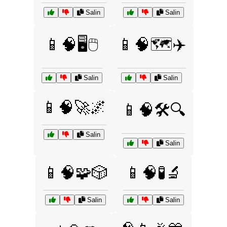
Salin
Salin
📱🧠🖥️🖱️
📱🧠🗺️✈️
Salin
Salin
📱🧠🚀🌌
📱🧠🛠️🔍
Salin
Salin
📱🧠🧩🎲
📱🧠🧪🔬
Salin
Salin