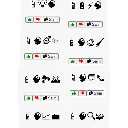
📱💡🧠
📱🔋⚡🧠
Salin
Salin
📱🧠🌈✨
📱🧠🎨🖌️
Salin
Salin
📱🧠💬📞
📱🧠🏞️🌄
Salin
Salin
📱🧠📈💼
📱🧠🔍🧩