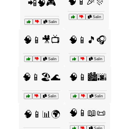
🧠📱🎉🎊
📲🧠🎮
Salin
Salin
🧠📱🎥📺
🧠📱🎵🎧
Salin
Salin
🧠📱🏖️🌊
🧠📱🏙️🌆
Salin
Salin
🧠📱📖📜
🧠📱📊🌍
Salin