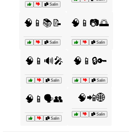
Salin
🧠📱📚📝
🧠📱📷🌅
Salin
Salin
🧠📱🔊🎤
🧠📱🔒🔑
Salin
Salin
🧠📲🌐
🧠📱🗣️👥
Salin
Salin