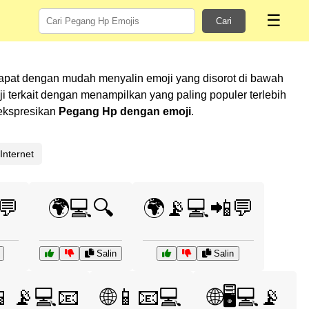
☰
Cari
apat dengan mudah menyalin emoji yang disorot di bawah
terkait dengan menampilkan yang paling populer terlebih
gekspresikan
Pegang Hp dengan emoji
.
Internet
💬
🌍💻🔍
🌍📡💻📲💬
Salin
Salin
📱📡💻📧
🌐📱📧💻
🌐🖥️💻📡