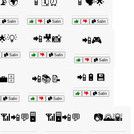
️📡🌍
📱🗓️⏰
📱🗣️🌟
Salin
Salin
Salin
🌟💡
📲🎥📸
📲🎮
Salin
Salin
Salin
📲🔋💾
🗄️
📲📚📝
Salin
Salin
Salin
📶📲💬🖥️
📶🖥️📲💬
📷🌄🌇