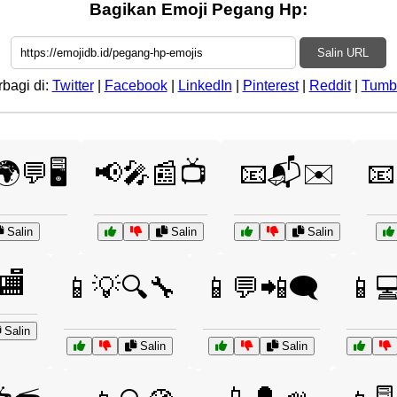
Bagikan Emoji Pegang Hp:
Salin URL
rbagi di:
Twitter
|
Facebook
|
LinkedIn
|
Pinterest
|
Reddit
|
Tumb
💬🖥️
📢🎤📰📺
📧📬✉️

Salin
Salin
Salin
🏬
📱💡🔍🔧
📱💬📲🗨️
📱💻
Salin
Salin
Salin