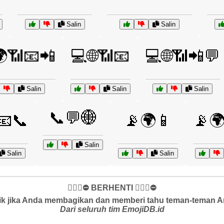
Salin
Salin
📶📧📲
💻🌐📶📧
💻🌐📶📲💬
Salin
Salin
Salin
📞💬🌐
📧📞
📡🌍📱
📡
Salin
Salin
Salin
✋🏻🛑⛔️ BERHENTI ✋🏻🛑⛔️
k jika Anda membagikan dan memberi tahu teman-teman And
Dari seluruh tim EmojiDB.id