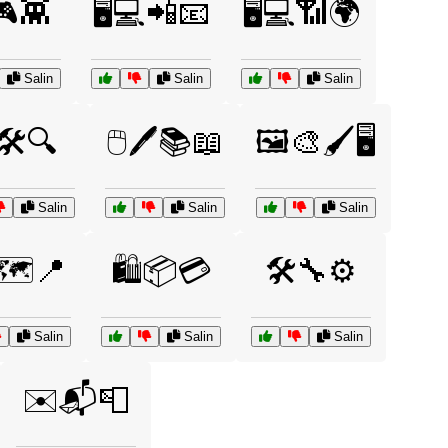
🎮👾
🖥️💻📲📧
🖥️💻📶🌍
Salin
Salin
Salin
️🛠️🔍
🖱️🖊️📚📖
🖼️🎨🖌️🖥️
Salin
Salin
Salin
🗺️📍
🛍️📦💳
🛠️🔧⚙️
Salin
Salin
Salin
✉️📬📮