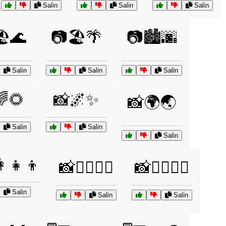
Salin
Salin
Salin
️🌊
📷🏖️🌴
📷🏙️🌆
Salin
Salin
Salin
🌈🌻
📸🌌✨
📸🌍🌏
Salin
Salin
Salin
‍👧‍👦
📸🚶‍♂️🚶‍♀️
📸🧘‍♂️🧘‍♀️
Salin
Salin
Salin