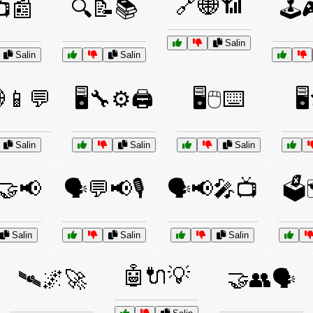
🔗🌐📶
📰
🔍📝📚
🕹️
Salin
Salin
Salin
🌐📱💬
🖥️🔧⚙️🖨️
🖥️🖱️⌨️
🖥
Salin
Salin
Salin
🤝📢
🗣️💬📢🎙️
🗣️📢🎤📺
🗳️
Salin
Salin
Salin
🤖🔌💡
🛰🌌🚀
🤝👥🗣️