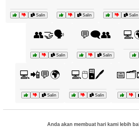
Salin
Salin
Salin
👥🤝🗣️
💬🗨️👥
💻
Salin
Salin
💻📲💬🌍
💻🖱️🖥️🖊️
📅🗂️
Salin
Salin
Anda akan membuat hari kami lebih bai