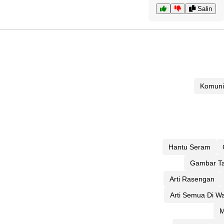
Salin
Komuni
Hantu Seram
Gambar Ta
Arti Rasengan
Arti Semua Di W
M