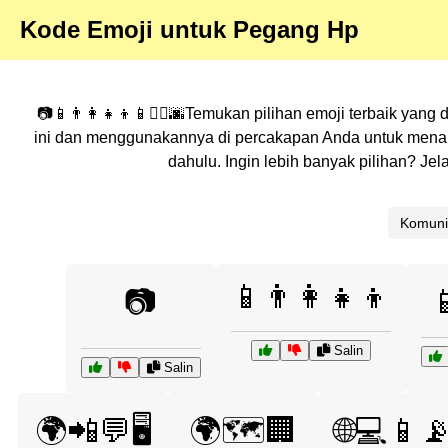
Kode Emoji untuk Pegang Hp
📷📱👨‍👩‍👧‍👦📱🚶‍♂️🌆Temukan pilihan emoji terbaik yang
ini dan menggunakannya di percakapan Anda untuk menamb
dahulu. Ingin lebih banyak pilihan? J
Komuni
📱👨‍👩‍👧‍👦
📷

Salin
Salin
🌍📲💬🖥️
🌍🗺️🏢
🌐💻📱