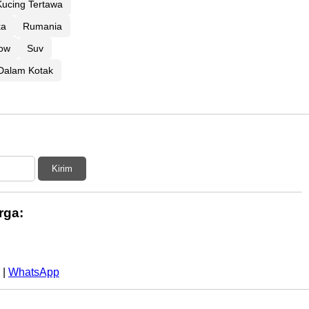
 Kucing Tertawa
ka
Rumania
ow
Suv
 Dalam Kotak
Kirim
rga:
|
WhatsApp