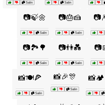
Salin
Salin
📷🍃🌼
📷🎂🍰
📷
Salin
Salin
📷🏞️🌳
📷👫💑
📷
Salin
Salin
📸🎉🎊
📸🍽️🍕
📸🏕
Salin
Salin