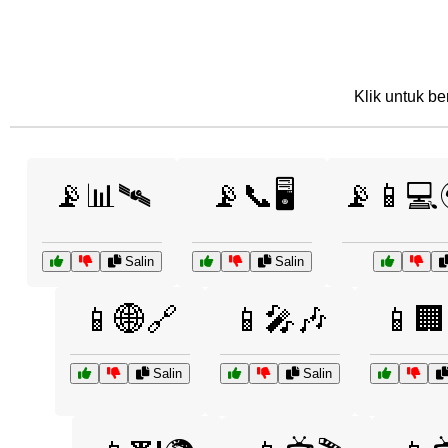
Klik untuk be
📡📊🛰
📡📞🖥️
📡📱💻
Salin
Salin
📱🌐🔗
📱🎤🎶
📱🏢
Salin
Salin