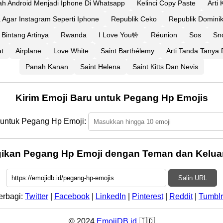
h Android Menjadi Iphone Di Whatsapp
Kelinci Copy Paste
Arti
 Agar Instagram Seperti Iphone
Republik Ceko
Republik Domini
Bintang Artinya
Rwanda
I Love You🤟
Réunion
Sos
Sn
t
Airplane
Love White
Saint Barthélemy
Arti Tanda Tanya
Panah Kanan
Saint Helena
Saint Kitts Dan Nevis
Kirim Emoji Baru untuk Pegang Hp Emojis
 untuk Pegang Hp Emoji:
ikan Pegang Hp Emoji dengan Teman dan Kelua
Salin URL
erbagi:
Twitter
|
Facebook
|
LinkedIn
|
Pinterest
|
Reddit
|
Tumblr
© 2024
EmojiDB.id
🇮🇩