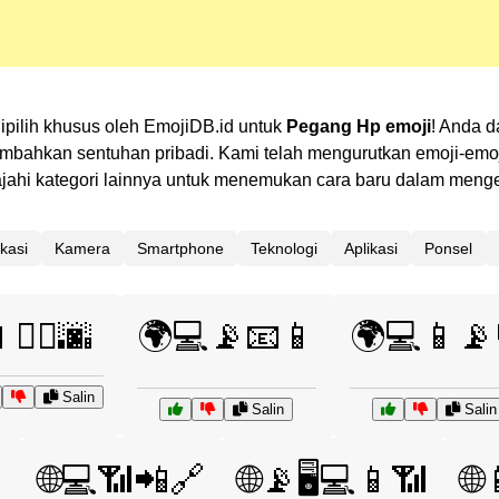
 dipilih khusus oleh EmojiDB.id untuk
Pegang Hp emoji
! Anda d
ahkan sentuhan pribadi. Kami telah mengurutkan emoji-emoji 
elajahi kategori lainnya untuk menemukan cara baru dalam men
kasi
Kamera
Smartphone
Teknologi
Aplikasi
Ponsel
🚶‍♂️🌆
🌍💻📡📧📱
🌍💻📱📡
Salin
Salin
Salin

🌐💻📶📲🔗
🌐📡🖥️💻📱📶
🌐