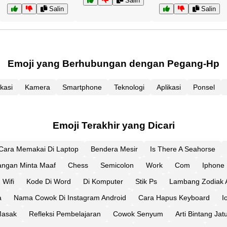
Salin
Salin
Salin
Emoji yang Berhubungan dengan Pegang-Hp
kasi
Kamera
Smartphone
Teknologi
Aplikasi
Ponsel
Emoji Terakhir yang Dicari
Cara Memakai Di Laptop
Bendera Mesir
Is There A Seahorse
ngan Minta Maaf
Chess
Semicolon
Work
Com
Iphone
Wifi
Kode Di Word
Di Komputer
Stik Ps
Lambang Zodiak A
a
Nama Cowok Di Instagram Android
Cara Hapus Keyboard
I
asak
Refleksi Pembelajaran
Cowok Senyum
Arti Bintang Jat