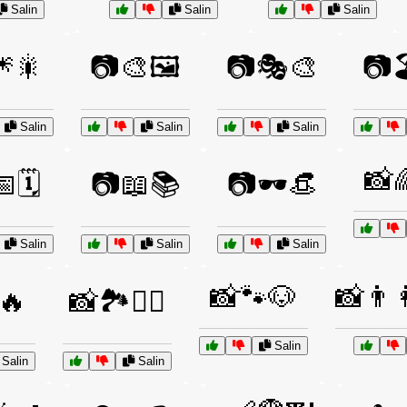
Salin
Salin
Salin
🎇
📷🎨🖼️
📷🎭🎨
📷
Salin
Salin
Salin
📸
🗓️
📷📖📚
📷🕶️👒
Salin
Salin
Salin
📸🐾🐶
📸👨‍
️🔥
📸🏞️🚴‍♂️
Salin
Salin
Salin