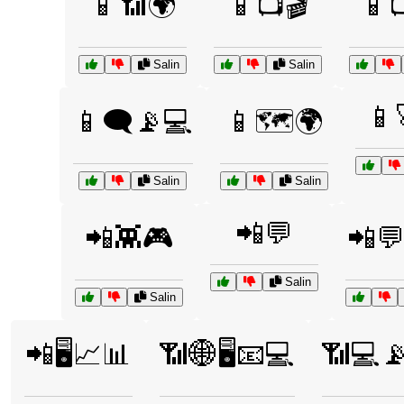
📱📶🌍
📱📺🎬
📱
Salin
Salin
📱
📱🗨️📡💻
📱🗺️🌍
Salin
Salin
📲💬
📲👾🎮
📲💬
Salin
Salin
📲🖥️📈📊
📶🌐🖥️📧💻
📶💻