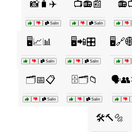
📸🧳✈️
📺📻📰
📻
Salin
Salin
🖥️📈📊
🖥️📲🎛️
🖥️🔗
Salin
Salin
🗂️📅📋
🗄️🗂️📁
🗣️
Salin
Salin
🛠️🔨🔩