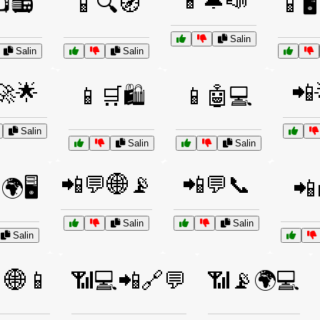
📱🔔📣
📻
📱🔍🧭
📱🖥
Salin
Salin
Salin
🚀🌟
📲
📱🛒🛍️
📱🤖💻
Salin
Salin
Salin
📲💬🌐📡
📲💬📞
🌍🖥️
📲
Salin
Salin
Salin
🌐📱
📶💻📲🔗💬
📶📡🌍💻