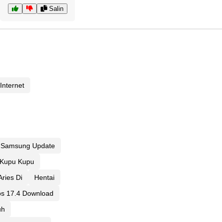
Salin
Internet
Samsung Update
 Kupu Kupu
ries Di
Hentai
os 17.4 Download
uh