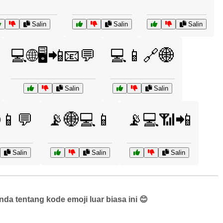
Salin
Salin
Salin
💻🌐🖥️📲📧💬
💻📱🔗🌐
Salin
Salin
📱💬
📡🌐💻📱
📡💻📶📲
Salin
Salin
Salin
a tentang kode emoji luar biasa ini 😊