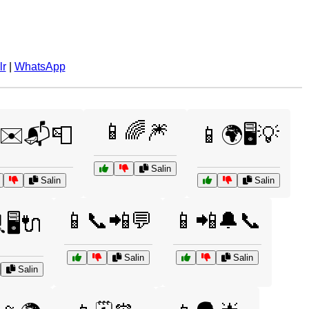
lr
|
WhatsApp
📱🌈🎆
✉️📬📮
📱🌍🖥️💡
Salin
Salin
Salin
📱📞📲💬
📱📲🔔📞
🖥️🔌
Salin
Salin
Salin