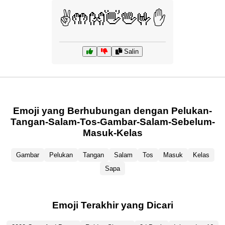
✌️🤲👐👋🖖🤟✋
Salin
Emoji yang Berhubungan dengan Pelukan-
Tangan-Salam-Tos-Gambar-Salam-Sebelum-
Masuk-Kelas
Gambar
Pelukan
Tangan
Salam
Tos
Masuk
Kelas
Sapa
Emoji Terakhir yang Dicari