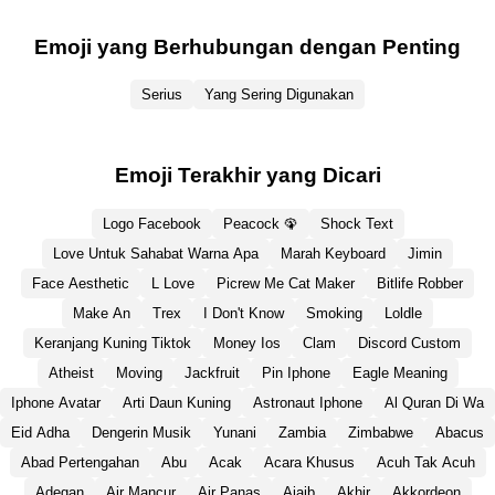
Emoji yang Berhubungan dengan Penting
Serius
Yang Sering Digunakan
Emoji Terakhir yang Dicari
Logo Facebook
Peacock 🦚
Shock Text
Love Untuk Sahabat Warna Apa
Marah Keyboard
Jimin
Face Aesthetic
L Love
Picrew Me Cat Maker
Bitlife Robber
Make An
Trex
I Don't Know
Smoking
Loldle
Keranjang Kuning Tiktok
Money Ios
Clam
Discord Custom
Atheist
Moving
Jackfruit
Pin Iphone
Eagle Meaning
Iphone Avatar
Arti Daun Kuning
Astronaut Iphone
Al Quran Di Wa
Eid Adha
Dengerin Musik
Yunani
Zambia
Zimbabwe
Abacus
Abad Pertengahan
Abu
Acak
Acara Khusus
Acuh Tak Acuh
Adegan
Air Mancur
Air Panas
Ajaib
Akhir
Akkordeon