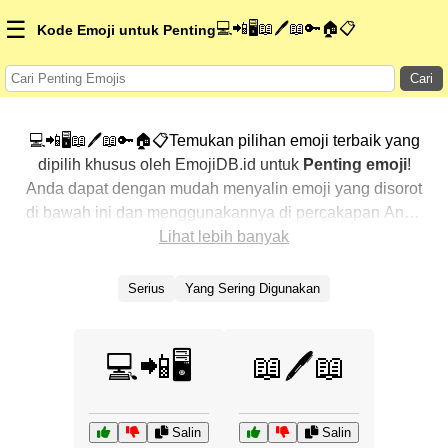
☰
💻📲🖥️📖🖊️📖🔑🏠📋
Kode Emoji untuk Penting
Cari
💻📲🖥️📖🖊️📖🔑🏠📋Temukan pilihan emoji terbaik yang
dipilih khusus oleh EmojiDB.id untuk
Penting emoji
!
Anda dapat dengan mudah menyalin emoji yang disorot
di bawah ini dan menggunakannya di percakapan Anda
untuk menambahkan sentuhan pribadi. Kami telah
Lihat lebih banyak
mengurutkan emoji-emoji terkait dengan menampilkan
yang paling populer terlebih dahulu. Ingin lebih banyak
Serius
Yang Sering Digunakan
pilihan? Jelajahi kategori lainnya untuk menemukan cara
baru dalam mengekspresikan
Penting dengan emoji
.
💻📲🖥️
📖🖊️📖
Salin
Salin