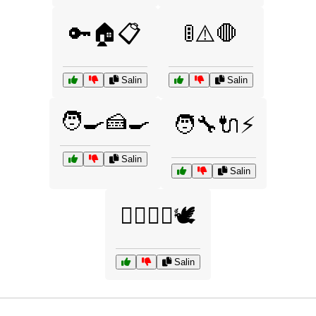
🔑🏠📋
🚦⚠️🛑
Salin
Salin
🧑‍🍳🍰🍳
🧑‍🔧🔌⚡
Salin
Salin
🧘‍♂️🧘‍♀️🕊️
Salin