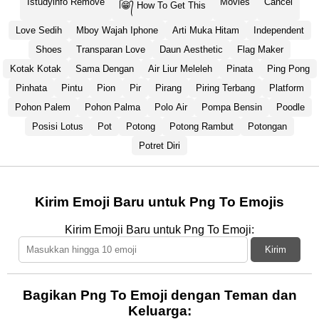
Istudyinfo Remove
Movies
Cancel
ᥬ😁᭄ How To Get This
Love Sedih
Mboy Wajah Iphone
Arti Muka Hitam
Independent
Shoes
Transparan Love
Daun Aesthetic
Flag Maker
Kotak Kotak
Sama Dengan
Air Liur Meleleh
Pinata
Ping Pong
Pinhata
Pintu
Pion
Pir
Pirang
Piring Terbang
Platform
Pohon Palem
Pohon Palma
Polo Air
Pompa Bensin
Poodle
Posisi Lotus
Pot
Potong
Potong Rambut
Potongan
Potret Diri
Kirim Emoji Baru untuk Png To Emojis
Kirim Emoji Baru untuk Png To Emoji:
Kirim
Bagikan Png To Emoji dengan Teman dan
Keluarga: