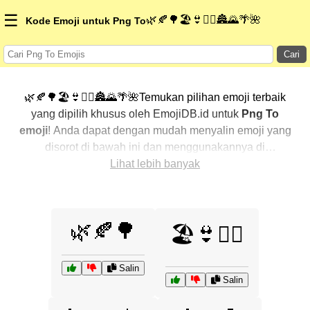
☰
🌿🍂🌳🏖️👙🏊‍♂️🏯🌄🌴🌺
Kode Emoji untuk Png To
Cari
🌿🍂🌳🏖️👙🏊‍♂️🏯🌄🌴🌺Temukan pilihan emoji terbaik
yang dipilih khusus oleh EmojiDB.id untuk
Png To
emoji
! Anda dapat dengan mudah menyalin emoji yang
disorot di bawah ini dan menggunakannya di
percakapan Anda untuk menambahkan sentuhan
Lihat lebih banyak
pribadi. Kami telah mengurutkan emoji-emoji terkait
dengan menampilkan yang paling populer terlebih
dahulu. Ingin lebih banyak pilihan? Jelajahi kategori
🌿🍂🌳
🏖️👙🏊‍♂️
lainnya untuk menemukan cara baru dalam
mengekspresikan
Png To dengan emoji
.
Salin
Salin