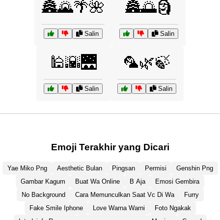
🏯🌄🌴🌺
🏯🌅🗿
Salin
Salin
🕌🌇🌉
🦜🌿🍃
Salin
Salin
Emoji Terakhir yang Dicari
Yae Miko Png
Aesthetic Bulan
Pingsan
Permisi
Genshin Png
Gambar Kagum
Buat Wa Online
B Aja
Emosi Gembira
No Background
Cara Memunculkan Saat Vc Di Wa
Furry
Fake Smile Iphone
Love Warna Warni
Foto Ngakak