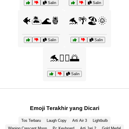
Salin
Salin
🐠🏝️🌊🍍
🐬🌴🏖️🌞
Salin
Salin
🐬🏄‍♂️🌅
Salin
Emoji Terakhir yang Dicari
Tos Terbaru
Laugh Copy
Arti Air 3
Lightbulb
Waning Crescent Moon
Pc Keyboard
Arti Jari 2
Gold Medal