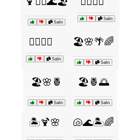
🍹🏄‍♀️🌊🏖️
🏄‍♂️🌅🍹
Salin
Salin
🏄‍♂️🌺🌞
🏖️🌸🌴🌈
Salin
Salin
🏖️🌸🍍
🏖️🍍🌅
Salin
Salin
🏝️🍹🌸
🐚🌊🏝️🌈