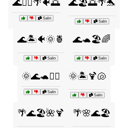
🌊🏄‍♂️🌴🐠🌅
🌊🏖️🌅🌴🐬
Salin
Salin
🌊🏝️🐠🌞🍍
🌊🐢🏖️🌈
Salin
Salin
🌞🌊🐢🏄‍♀️
🌞🏝️🍹🐚
Salin
Salin
🌴🌊🏖️🌺🍹
🌴🌸🌊🏖️