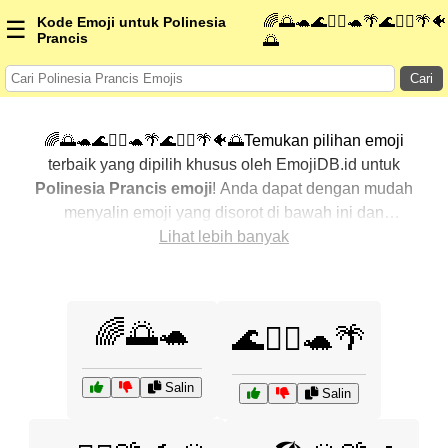
🌈🌅🐢🌊🏄‍♀️🐢🌴🌊🏄‍♂️🌴🐠
Kode Emoji untuk Polinesia
☰
Prancis
🌅
Cari
🌈🌅🐢🌊🏄‍♀️🐢🌴🌊🏄‍♂️🌴🐠🌅Temukan pilihan emoji
terbaik yang dipilih khusus oleh EmojiDB.id untuk
Polinesia Prancis emoji
! Anda dapat dengan mudah
menyalin emoji yang disorot di bawah ini dan
menggunakannya di percakapan Anda untuk
Lihat lebih banyak
menambahkan sentuhan pribadi. Kami telah
mengurutkan emoji-emoji terkait dengan menampilkan
yang paling populer terlebih dahulu. Ingin lebih banyak
🌈🌅🐢
🌊🏄‍♀️🐢🌴
pilihan? Jelajahi kategori lainnya untuk menemukan cara
baru dalam mengekspresikan
Polinesia Prancis
dengan emoji
.
Salin
Salin