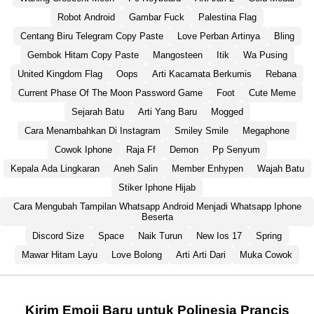
Robot Android
Gambar Fuck
Palestina Flag
Centang Biru Telegram Copy Paste
Love Perban Artinya
Bling
Gembok Hitam Copy Paste
Mangosteen
Itik
Wa Pusing
United Kingdom Flag
Oops
Arti Kacamata Berkumis
Rebana
Current Phase Of The Moon Password Game
Foot
Cute Meme
Sejarah Batu
Arti Yang Baru
Mogged
Cara Menambahkan Di Instagram
Smiley Smile
Megaphone
Cowok Iphone
Raja Ff
Demon
Pp Senyum
Kepala Ada Lingkaran
Aneh Salin
Member Enhypen
Wajah Batu
Stiker Iphone Hijab
Cara Mengubah Tampilan Whatsapp Android Menjadi Whatsapp Iphone
Beserta
Discord Size
Space
Naik Turun
New Ios 17
Spring
Mawar Hitam Layu
Love Bolong
Arti Arti Dari
Muka Cowok
Kirim Emoji Baru untuk Polinesia Prancis