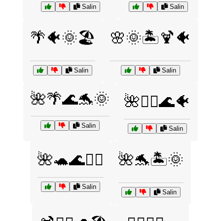
Salin
Salin
🌴🐠🌞🏖️
🌸🌞🏝️🍹🐠
Salin
Salin
🌺🌴🌊🐬🌞
🌺🏄‍♀️🌊🐠
Salin
Salin
🌺🐢🌊🏄‍♀️
🌺🐬🏝️🌞
Salin
Salin