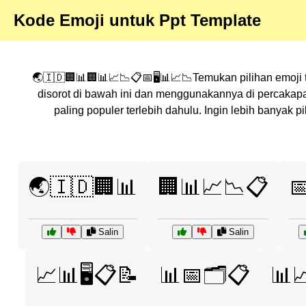
Kode Emoji untuk Ppt Template
🌏🇮🇩🏢📊🏢📊📈📉📋📅🖥️📊📈📉Temukan pilihan emoji t
disorot di bawah ini dan menggunakannya di percakap
paling populer terlebih dahulu. Ingin lebih banyak
🌏🇮🇩🏢📊
🏢📊📈📉📋

Salin
Salin
📈📊🖥️📋📝
📊📅🗂️📋
📊