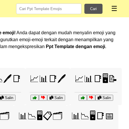
☰
Cari
e emoji
! Anda dapat dengan mudah menyalin emoji yang
gurutkan emoji-emoji terkait dengan menampilkan yang
 dalam mengekspresikan
Ppt Template dengan emoji
.
🖊️📑
📈📊📑🖊️
📈📊📑🖥️📝
Salin
Salin
Salin
🗂️
📊📉🖥️📋🗂️
📊📉🖥️📑📅