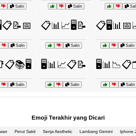
Salin
Salin
Sal
️📋📝📅
📋📊📈🖥️📝
📋🖥️📊📅
Salin
Salin
Salin
📑📋📚🖥️
🖥️📊📈📋📝
🖥️📊📉📋
Salin
Salin
Salin
Emoji Terakhir yang Dicari
ewan
Perut Sakit
Senja Aesthetic
Lambang Gemini
Iphone 