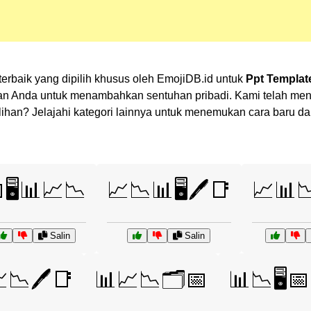
erbaik yang dipilih khusus oleh EmojiDB.id untuk
Ppt Templat
an Anda untuk menambahkan sentuhan pribadi. Kami telah men
 pilihan? Jelajahi kategori lainnya untuk menemukan cara baru
🖥️📊📈📉
📈📉📊🖥️🖊️📑
📈📊
Salin
Salin
📉🖊️📑
📊📈📉🗂️📅
📊📉🖥️📅