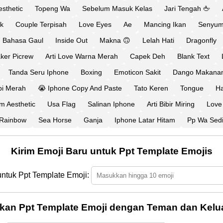
sthetic
Topeng Wa
Sebelum Masuk Kelas
Jari Tengah 🖕
k
Couple Terpisah
Love Eyes
Ae
Mancing Ikan
Senyum 
m Bahasa Gaul
Inside Out
Makna 🙃
Lelah Hati
Dragonfly
ker Picrew
Arti Love Warna Merah
Capek Deh
Blank Text
Tanda Seru Iphone
Boxing
Emoticon Sakit
Dango Makana
ipi Merah
😭 Iphone Copy And Paste
Tato Keren
Tongue
H
am Aesthetic
Usa Flag
Salinan Iphone
Arti Bibir Miring
Love 
Rainbow
Sea Horse
Ganja
Iphone Latar Hitam
Pp Wa Sed
Kirim Emoji Baru untuk Ppt Template Emojis
untuk Ppt Template Emoji:
kan Ppt Template Emoji dengan Teman dan Kelu