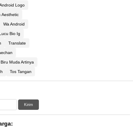
Android Logo
Aesthetic
Wa Android
Lucu Bio Ig
n
Translate
aechan
Biru Muda Artinya
ih
Tos Tangan
Kirim
arga: