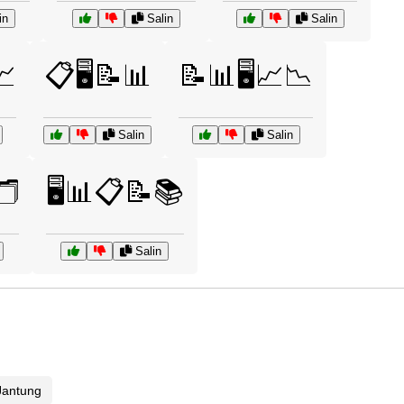
in
Salin
Salin
📈
📋🖥️📝📊
📝📊🖥️📈📉
Salin
Salin
️
🖥️📊📋📝📚
Salin
Jantung