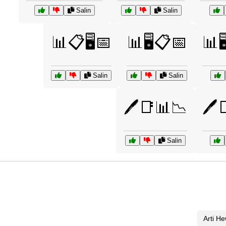
Salin
Salin
📊📋🖥️📅
📊🖥️📋📅
📊
Salin
Salin
🖊️📑📊📉
🖊️
Salin
Arti H