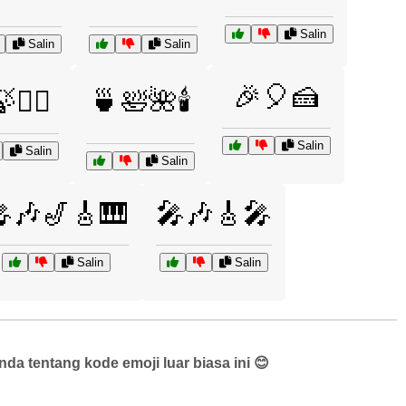
Salin
Salin
Salin
🎉🎈🍰
🧘‍♂️
🍵🛀🌺🕯️
Salin
Salin
Salin
🎶🎷🎸🎹
🎤🎶🎸🎤
Salin
Salin
a tentang kode emoji luar biasa ini 😊