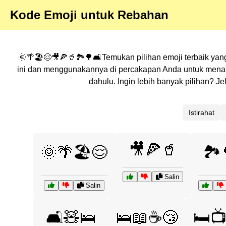
Kode Emoji untuk Rebahan
🌞🌴🏖️😌🎥🍕🥤🏞️🌳🛋️Temukan pilihan emoji terbaik yan
ini dan menggunakannya di percakapan Anda untuk menamb
dahulu. Ingin lebih banyak pilihan? 
Istirahat
🎥🍕🥤
🌞🌴🏖️😌
🏞️
Salin
Salin
🛋️🧸🛌
🛌📖☕😴
🛏️