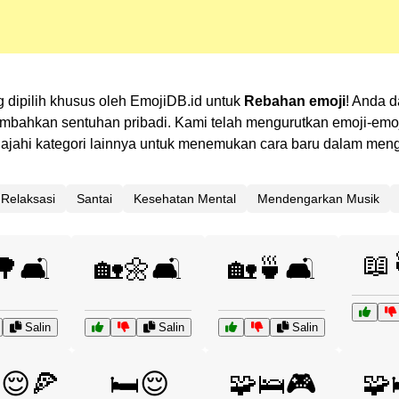
g dipilih khusus oleh EmojiDB.id untuk
Rebahan emoji
! Anda 
ahkan sentuhan pribadi. Kami telah mengurutkan emoji-emoji 
Jelajahi kategori lainnya untuk menemukan cara baru dalam me
Relaksasi
Santai
Kesehatan Mental
Mendengarkan Musik
📖
🌳🛋️
🏡🌼🛋️
🏡🍵🛋️
Salin
Salin
Salin
😌🍕
🛏️😌
🧩🛌🎮
🧩