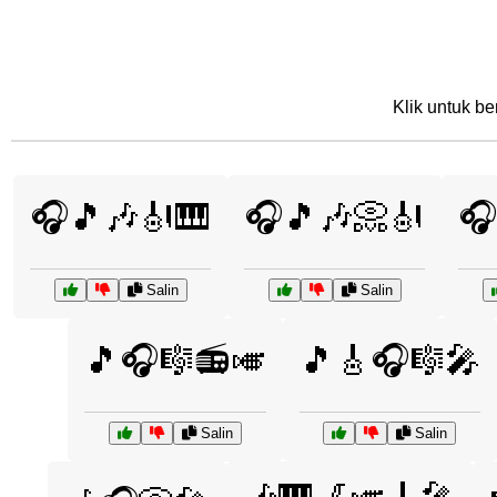
Klik untuk be
🎧🎵🎶🎻🎹
🎧🎵🎶📀🎻
🎧
Salin
Salin
🎵🎧🎼📻🎺
🎵🎸🎧🎼🎤
Salin
Salin