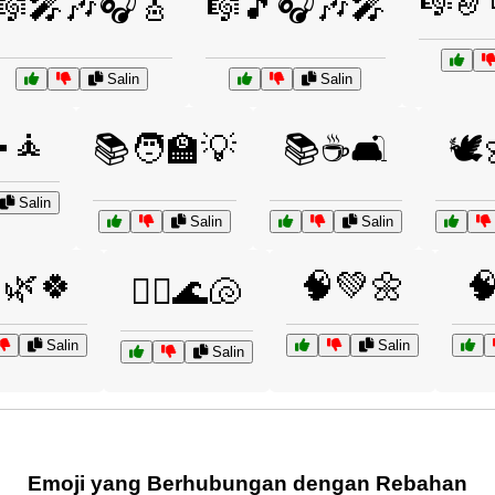
🎼🎷
🎼🎤🎶🎧🎸
🎼🎵🎧🎶🎤
Salin
Salin
🧘
📚🧑‍🏫💡
📚☕🛋️
🕊️
Salin
Salin
Salin
🌿🍀
🧠💚🌼

🧘‍♂️🌊🐚
Salin
Salin
Salin
Emoji yang Berhubungan dengan Rebahan