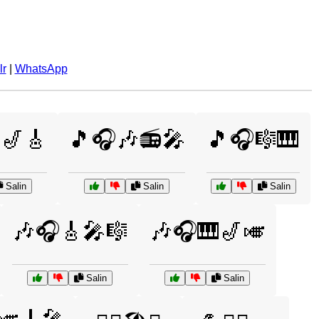
lr
|
WhatsApp
🎷🎸
🎵🎧🎶📻🎤
🎵🎧🎼🎹
Salin
Salin
Salin
🎶🎧🎸🎤🎼
🎶🎧🎹🎷🎺
Salin
Salin