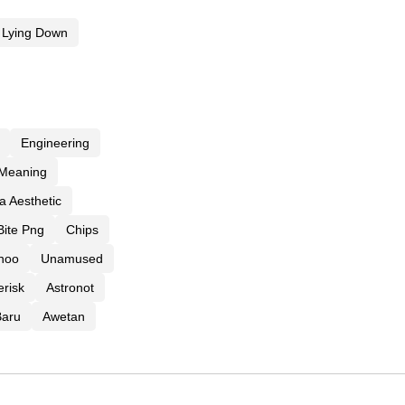
Lying Down
Engineering
Meaning
 Aesthetic
Bite Png
Chips
noo
Unamused
erisk
Astronot
Baru
Awetan