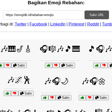
Bagikan Emoji Rebahan:
Salin URL
rbagi di:
Twitter
|
Facebook
|
LinkedIn
|
Pinterest
|
Reddit
|
Tumb
🎶🎹🎷🎸
🎧🎼🎶🎵🎹
🎵🎧
Salin
Salin
🎶🌌🕺
🎶🎧🌙
🎶🎧🌼
Salin
Salin
Salin