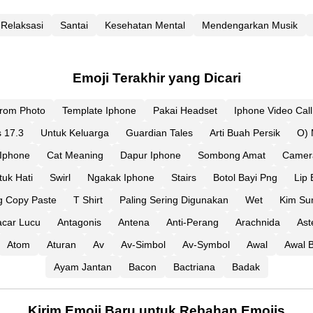
Relaksasi
Santai
Kesehatan Mental
Mendengarkan Musik
Emoji Terakhir yang Dicari
From Photo
Template Iphone
Pakai Headset
Iphone Video Call
s 17.3
Untuk Keluarga
Guardian Tales
Arti Buah Persik
O) 
Iphone
Cat Meaning
Dapur Iphone
Sombong Amat
Camera
uk Hati
Swirl
Ngakak Iphone
Stairs
Botol Bayi Png
Lip 
g Copy Paste
T Shirt
Paling Sering Digunakan
Wet
Kim Su
car Lucu
Antagonis
Antena
Anti-Perang
Arachnida
Ast
Atom
Aturan
Av
Av-Simbol
Av-Symbol
Awal
Awal 
Ayam Jantan
Bacon
Bactriana
Badak
Kirim Emoji Baru untuk Rebahan Emojis