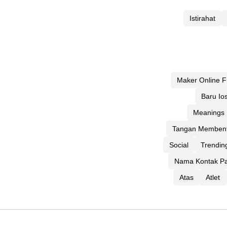
Istirahat
Maker Online 
Baru Io
Meanings 
Tangan Membent
Social
Trendin
Nama Kontak Pa
Atas
Atlet