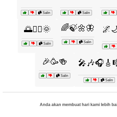
Salin
Salin
🌈🍃🌼🦋
🌅🏄‍♀️🌞
🌌
Salin
Salin
🎉🥳🍻
🎤🎶🎧🎸
Salin
Salin
Anda akan membuat hari kami lebih bai