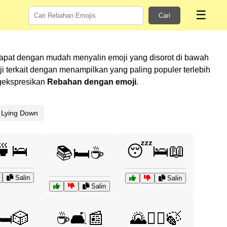
☰
Cari
dapat dengan mudah menyalin emoji yang disorot di bawah
terkait dengan menampilkan yang paling populer terlebih
ngekspresikan
Rebahan dengan emoji
.
Lying Down
🍵🛌
😴🛌📖
📚🛏️☕
Salin
Salin
Salin
🛏️🎲
☕🛋️📰
🌄🚶‍♂️🍃