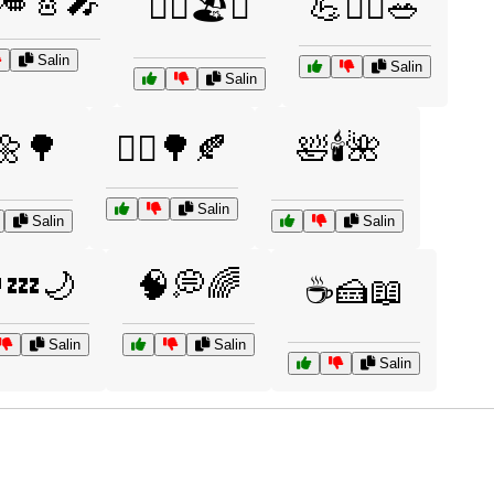
🎺🎸🎤
🏊‍♂️🏖️🌅
💪🏃‍♀️🥗
Salin
Salin
Salin
🌼🌳
🚴‍♀️🌳🍂
🛀🕯️🌺
Salin
Salin
Salin
💤🌙
🧠💭🌈
☕🍰📖
Salin
Salin
Salin