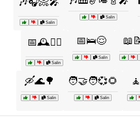
🎶🎹🎷🎺🎸🎤
🎶🎧📀🎤
Salin
Salin
📅🛌😌
📖
📅🕰️🧘‍♂️
Salin
Salin
🛶🌊🌳
🧑‍🤝‍🧑💞🌻

Salin
Salin