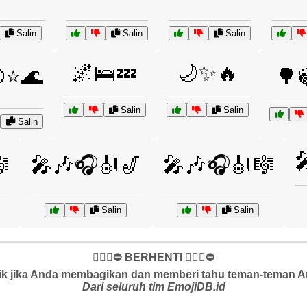
Salin
Salin
Salin
🌌🛌💤
🌙✨🔥
⭐🌊
🌳🍃
Salin
Salin
Salin


🎤🎶🎧🎻🎷
🎤🎶🎧🎻🎼
Salin
Salin
✋🏻🛑⛔️ BERHENTI ✋🏻🛑⛔️
k jika Anda membagikan dan memberi tahu teman-teman And
Dari seluruh tim EmojiDB.id