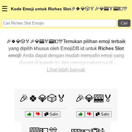
☰
🎉🍀💎🎲🏅🎉💎🎰🏅🎰💵🎊
Kode Emoji untuk Riches Slot
Cari
🎉🍀💎🎲🏅🎉💎🎰🏅🎰💵🎊Temukan pilihan emoji terbaik
yang dipilih khusus oleh EmojiDB.id untuk
Riches Slot
emoji
! Anda dapat dengan mudah menyalin emoji yang
disorot di bawah ini dan menggunakannya di
percakapan Anda untuk menambahkan sentuhan
Lihat lebih banyak
pribadi. Kami telah mengurutkan emoji-emoji terkait
dengan menampilkan yang paling populer terlebih
dahulu. Ingin lebih banyak pilihan? Jelajahi kategori
🎉🍀💎🎲🏅
🎉💎🎰🏅
lainnya untuk menemukan cara baru dalam
mengekspresikan
Riches Slot dengan emoji
.
Salin
Salin
🎰💵🎊