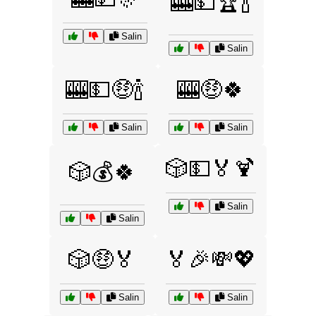
🎰💵🏆🍾
Salin
Salin
🎰💵🤑🍾
🎰🤑🍀
Salin
Salin
🎲💵🏅🍹
🎲💰🍀
Salin
Salin
🎲🤑🏅
🏅🎉💸💖
Salin
Salin