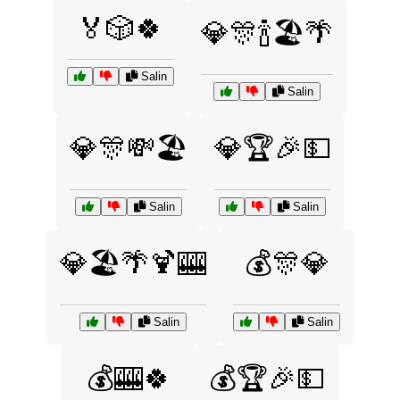
🏅🎲🍀
💎🎊🍾🏖️🌴
Salin
Salin
💎🎊💸🏖️
💎🏆🎉💵
Salin
Salin
💎🏖️🌴🍹🎰
💰🎊💎
Salin
Salin
💰🎰🍀
💰🏆🎉💵