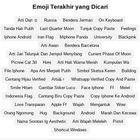
Emoji Terakhir yang Dicari
Arti Dari ☺️
Russia
Bendera Jerman
On Keyboard
Tanda Hati Putih
Last Quarter Moon
Tunjuk Copy Paste
Feelings
Iphone Android
Iran Flag
Miphone Panda
University
Blackpink
Arti Awan
Bendera Barcelona
Arti Jari Telunjuk Dan Jempol Menyilang
Current Phase Of Moon
Picrew Cat 3d
Hore
Arti Hati Warna Merah
Kumpulan Wa
File Iphone
Apa Arti Merpati Putih
Simbol Sketsa Keren
Building
Centang Hijau Verified
Arti🙇♀️
Whatsapp Verified Copy And Paste
Smile Hitam
Gambar Stiker Lucu
Face Iphone
Ff
Melet
Indonesia Flag
Centang Biru Copy Paste
Copy Iphone Ke Android
Love Transparan
Apple Ff
Wajah
Mengantuk
Wow
Orang Ngomong
Hug
Background
Android
Marah Dan Kecewa
Nama Sorotan Ig Aesthetic
Arti Wajah Meleleh
Pistol
Shortcut Windows