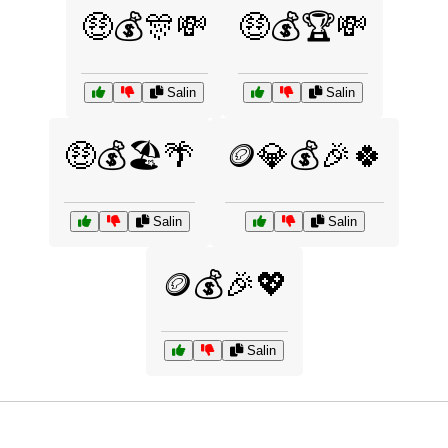
🤑💰🎊💸
🤑💰🏆💸
Salin
Salin
🤑💰🏖️🌴
🪙💎💰🎉🍀
Salin
Salin
🪙💰🎉💖
Salin