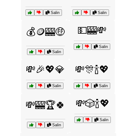
Salin
Salin
💵🎰💸
💰🪙🎰🤑
Salin
Salin
💸🎉💖💎
💸🎊🍾💖
Salin
Salin
💸🎲🍾💖
💸🎰🏆🍀
Salin
Salin