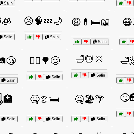
Salin
🧊
😣🧠💤🌙
😩💊🛏️📖
😷
Salin
Salin
Salin
🛁💆🌞
🛤️😴
🚶‍♂️🌳😌
🛁
Salin
Salin
Salin
🤒
️🏥
🤒🍲🛏️
🤒🏖️🌴
Salin
Salin
Salin