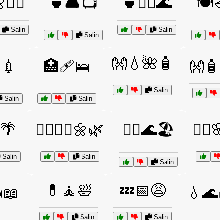
🧘‍♂️
🍵🛋️📺
🍵🧖‍♀️🌊
🍽️
Salin
Salin
Salin
👐💧🌺🧴
💉
🏥🩹🛌
👐🧴
Salin
Salin
Salin
🌴
💆‍♀️💆‍♂️🌼🌿
💆‍♂️🌊🏖️
💆‍♂
Salin
Salin
Salin
💊🧘🛀
💤📅😩
️📖
💧🌊
Salin
Salin