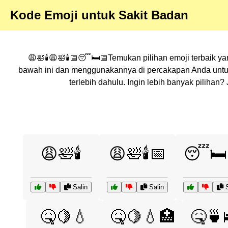
Kode Emoji untuk Sakit Badan
😩🛀🕯️😩🛀🕯️📅😴🛏️📅Temukan pilihan emoji terbaik y
bawah ini dan menggunakannya di percakapan Anda untuk
terlebih dahulu. Ingin lebih banyak piliha
😩🛀🕯️
😩🛀🕯️📅
😴🛏️
Salin
Salin
S
🤒🍋💧
🤒🍋💧🏥
🤒🍵