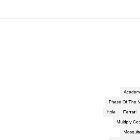
Academ
Phase Of The M
Hole
Ferrari
Multiply Co
Mosquit