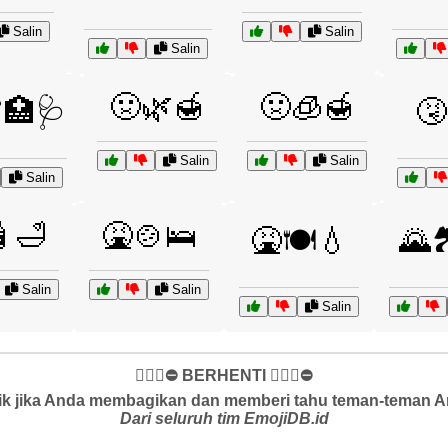
Salin
Salin
Salin
🤢🌿🍯
🤢🧊🍯
🏥🩺
🤧
Salin
Salin
Salin
🛁
🤮🍲🛌
🤮🍽️💧
🌄
Salin
Salin
Salin
✋🏻🛑⛔️ BERHENTI ✋🏻🛑⛔️
k jika Anda membagikan dan memberi tahu teman-teman And
Dari seluruh tim EmojiDB.id