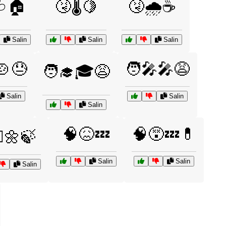
🩺🏠
🤧🌡️🍋
🤧🌧️☕
Salin
Salin
Salin
🍲😓
🧑‍🎤🎤😩
🧑‍🎓🎓😩
Salin
Salin
Salin
🧠😖💤
🧠😵💤💊
‍♀️🌼🍃
Salin
Salin
Salin