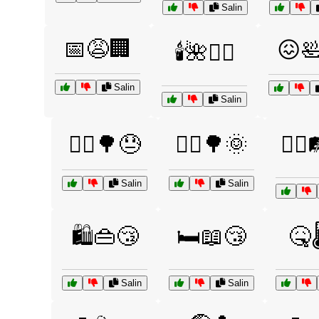
Salin
📅😩🏢
😖
🕯️🌺🧖‍♂️
Salin
Salin
🚴‍♂️🌳😓
🚶‍♀️🌳🌞
🚶‍♀️
Salin
Salin
🛍️👜😴
🛏️📖😴
🤒
Salin
Salin