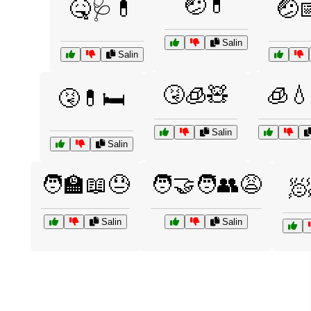
🤕💊
🤒🩺💊
🤕
Salin
Salin
🤧🧊🧸
🧊💧
🤧💊🛏️
Salin
Salin
🧑‍🏫📖😓
🧑‍🤝‍🧑👥😩
🧖
Salin
Salin