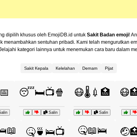
ang dipilih khusus oleh EmojiDB.id untuk
Sakit Badan emoji
! A
 menambahkan sentuhan pribadi. Kami telah mengurutkan emoj
n? Jelajahi kategori lainnya untuk menemukan cara baru dalam 
Sakit Kepala
Kelelahan
Demam
Pijat
📅
😴🛏️📺🍿
😷🌡️💉🏥
😷
alin
Salin
Salin
🛌📖
🤒📖🛌
🤒🍵🛌📺
🤕