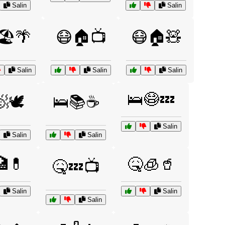
Salin
Salin
🏖️🌴
😷🏠📺
😷🏠🧸
Salin
Salin
Salin
🛌😷💤
🕊️
🛌📚☕
Salin
Salin
Salin
🏥💊
🤒🧊🥤
🤒💤📺
Salin
Salin
Salin