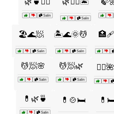
🌿🍵💆‍♀️
🌿💆‍♂️🏝️
🍃🌼
Salin
Salin
🏖️🌊🧖
🏝️🌊🌞💆
🏥
Salin
Salin
💆🧖🌸
💆🧖🌿
💆‍♀️
Salin
Salin
💊🌿🍵
💊🍲🛏️
💊🛏
Salin