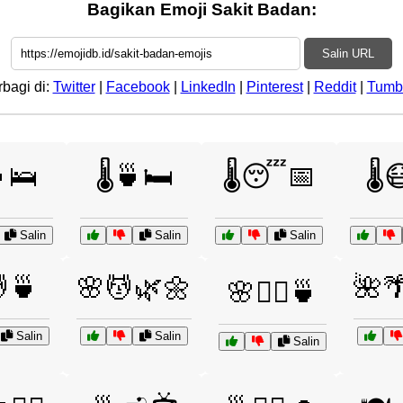
Bagikan Emoji Sakit Badan:
Salin URL
rbagi di:
Twitter
|
Facebook
|
LinkedIn
|
Pinterest
|
Reddit
|
Tumb
🍵🛌
🌡️🍵🛏️
🌡️😴📅
🌡️
Salin
Salin
Salin
🍵
🌸💆🌿🌼
🌺
🌸💆‍♂️🍵
Salin
Salin
Salin