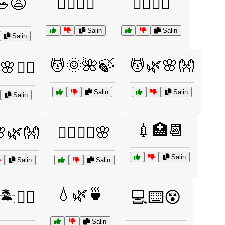
🥗😩
🏊‍♀️🌊😓
🏋️‍♀️💪😩
Salin
Salin
Salin
💆🌞🌺🍃
💆🌿🌸👐
💆‍♂️
Salin
Salin
Salin
💉🏥📆
️🌸🌿👐
💆‍♂️🧖‍♀️🌸
Salin
Salin
Salin
💧🌿🍵
️💆‍♀️
💻⌨️😵
Salin