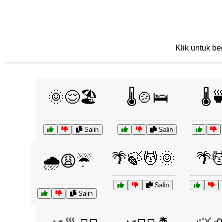
Klik untuk be
🌞😌🏖️
🌡️🍲🛌
🌡️
Salin
Salin
🌴🍃💆🌞
🌴
🌧️😩☔
Salin
Salin