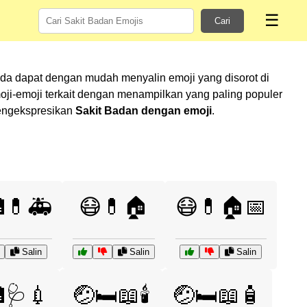
☰
Cari
nda dapat dengan mudah menyalin emoji yang disorot di
i-emoji terkait dengan menampilkan yang paling populer
mengekspresikan
Sakit Badan dengan emoji
.
💊🚑
😷💊🏠
😷💊🏠📅
Salin
Salin
Salin
🩺💉
🤕🛏️📖🕯️
🤕🛏️📖🧴