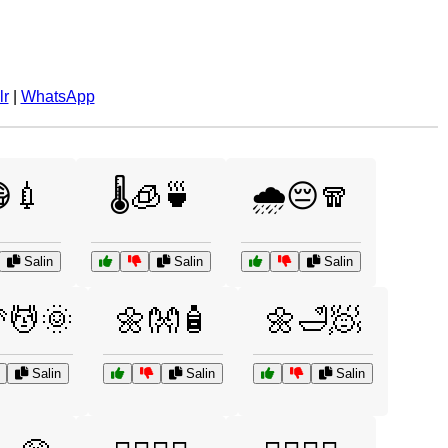
lr
|
WhatsApp
😷💉
🌡️🧊🍵
🌧️😔🧣
Salin
Salin
Salin
💆🌞
🌼👐🧴
🌼🛁🧖
Salin
Salin
Salin