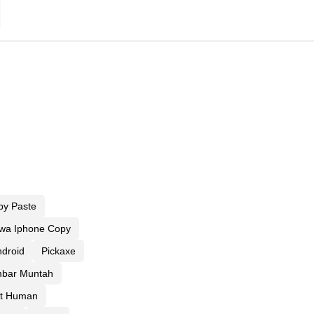
py Paste
wa Iphone Copy
ndroid
Pickaxe
bar Muntah
t Human