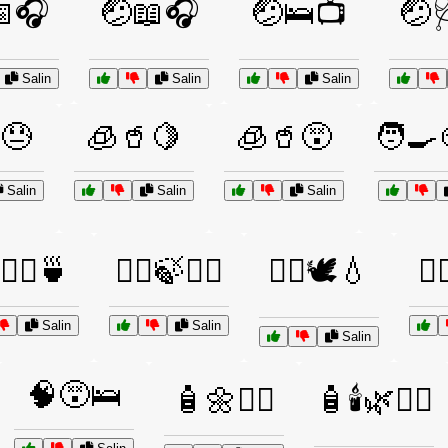
🎧
🤕📖🎧
🤕🛌📺
🤕
Salin
Salin
Salin
😓
🧊🥤🍋
🧊🥤😵
🧑‍🍳
Salin
Salin
Salin
🧖‍♂️🍵
🧖‍♀️🍃💆‍♂️
🧖‍♀️🕊️💧
🧘
Salin
Salin
Salin
🧠😵🛌
🧴🌼💆‍♀️
🧴🕯️🌿💆‍♀️