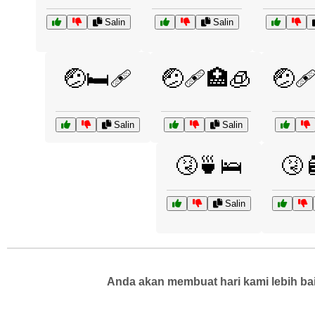
Salin
Salin
🤕🛏️🩹
🤕🩹🏥🧊
🤕
Salin
Salin
🤧🍵🛌
🤧
Salin
Anda akan membuat hari kami lebih bai