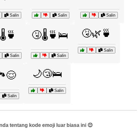
Salin
Salin
Salin
🤧🌿🍵
🌡️🍵
🤧🌡️🍵🛌
Salin
Salin
Salin
🌙😴🛌
️😌
Salin
Salin
a tentang kode emoji luar biasa ini 😊