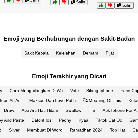
Salin
Salin
Salin
Emoji yang Berhubungan dengan Sakit-Badan
Sakit Kepala
Kelelahan
Demam
Pijat
Emoji Terakhir yang Dicari
y
Cara Menghilangkan Di Wa
Vote
Silang Iphone
Face Co
oon As An.
Maksud Dari Love Putih
🥰 Meaning Of This
Keta
Draw
Apa Arti Hati Hitam
Swallow
Tm
Apk Iphone For A
py And Paste
Dafont Ios
Peony
Kyaa
Tiktok Cat Oc
Gam
o
Silver
Membuat Di Word
Ramadhan 2024
Top Hat
Ca