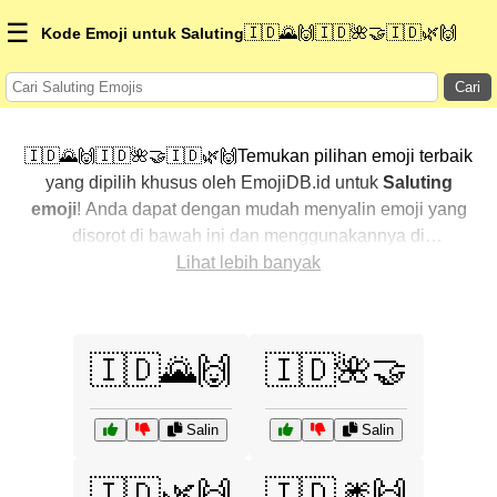
☰
🇮🇩🌄🙌🇮🇩🌺🤝🇮🇩🌿🙌
Kode Emoji untuk Saluting
Cari
🇮🇩🌄🙌🇮🇩🌺🤝🇮🇩🌿🙌Temukan pilihan emoji terbaik
yang dipilih khusus oleh EmojiDB.id untuk
Saluting
emoji
! Anda dapat dengan mudah menyalin emoji yang
disorot di bawah ini dan menggunakannya di
percakapan Anda untuk menambahkan sentuhan
Lihat lebih banyak
pribadi. Kami telah mengurutkan emoji-emoji terkait
dengan menampilkan yang paling populer terlebih
dahulu. Ingin lebih banyak pilihan? Jelajahi kategori
🇮🇩🌄🙌
🇮🇩🌺🤝
lainnya untuk menemukan cara baru dalam
mengekspresikan
Saluting dengan emoji
.
Salin
Salin
🇮🇩🌿🙌
🇮🇩🎆🙌