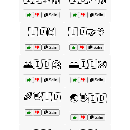
Salin
Salin
🇮🇩🙌
🇮🇩🤝🎊
Salin
Salin
🌄🇮🇩🤗
🌅🇮🇩👐
Salin
Salin
🌈👋🇮🇩
🌏👋🇮🇩
Salin
Salin