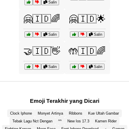
Salin
🤗🇮🇩🌈
🤗🇮🇩🌟
Salin
Salin
🤝🇮🇩👋
🤲🇮🇩🌈
Salin
Salin
Emoji Terakhir yang Dicari
Clock Iphone
Monyet Artinya
Ribbons
Kue Ultah Gambar
Tebak Lagu Nct Dengan
^^
New Ios 17.3
Kamen Rider
Fighting Korean
Moon Face
Font Iphone Download
Gamon