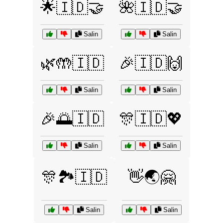
🌟🇮🇩🤝
🌺🇮🇩🤝
Salin
Salin
🌿🤲🇮🇩
🎉🇮🇩🙌
Salin
Salin
🎉🌅🇮🇩
🎊🇮🇩💖
Salin
Salin
🎊🏞️🇮🇩
👋🌏🤗
Salin
Salin