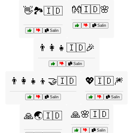
👐🇮🇩🌸
👋🏞️🇮🇩
Salin
Salin
👨‍👩‍👧🇮🇩🎉
Salin
👨‍👩‍👧‍👦🤝🇮🇩
💖🇮🇩🎆
Salin
Salin
🙏🌸🇮🇩
🙏🌏🇮🇩
Salin