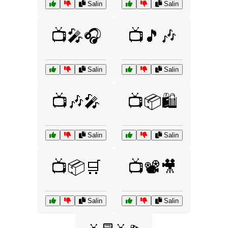
Salin
Salin
📺🎤🎧
📺🎵🎶
Salin
Salin
📺🎶🎤
📺📦🛍️
Salin
Salin
📺📦🛒
📺📽️🎥
Salin
Salin