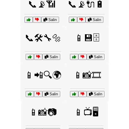
📞📡📶
📞📡🔌🔋
Salin
Salin
📞🛠️🔧🔩
📱💾🗄️
Salin
Salin
📱📲🔍🌍
📱📸🎞️
Salin
Salin
📱📸📷
📱📺🖥️