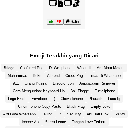
📺🖥️📺🎬
Salin
Emoji Terakhir yang Dicari
Bridge
Confused Png
Di Wa Iphone
Windmill
Arti Mata Merem
Muhammad
Bukit
Almond
Cross Png
Emas Di Whatsapp
911
Orang Pusing
Discord Icon
Aqjobz.com Remover
Cara Mengupdate Keyboard Hp
Bali Flagge
Fuck Iphone
Lego Brick
Envelope
:(
Clown Iphone
Pharaoh
Lucu Ig
Cincin Iphone Copy Paste
Black Flag
Empty Love
Arti Love Whatsapp
Falling
Tt
Security
Arti Hati Pink
Shinto
Iphone Api
Sierra Leone
Tangan Love Terbaru