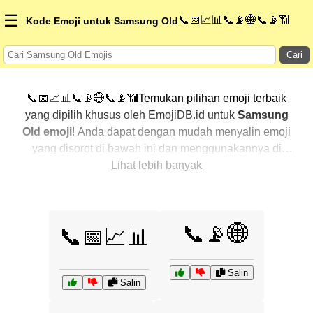
☰
📞📅📈📊📞📡🌐📞📡📶
Kode Emoji untuk Samsung Old
Cari
📞📅📈📊📞📡🌐📞📡📶Temukan pilihan emoji terbaik
yang dipilih khusus oleh EmojiDB.id untuk
Samsung
Old emoji
! Anda dapat dengan mudah menyalin emoji
yang disorot di bawah ini dan menggunakannya di
percakapan Anda untuk menambahkan sentuhan
Lihat lebih banyak
pribadi. Kami telah mengurutkan emoji-emoji terkait
dengan menampilkan yang paling populer terlebih
dahulu. Ingin lebih banyak pilihan? Jelajahi kategori
📞📡🌐
📞📅📈📊
lainnya untuk menemukan cara baru dalam
mengekspresikan
Samsung Old dengan emoji
.
Salin
Salin