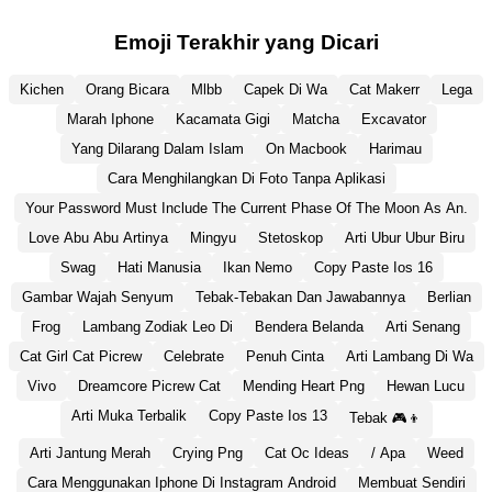
Emoji Terakhir yang Dicari
Kichen
Orang Bicara
Mlbb
Capek Di Wa
Cat Makerr
Lega
Marah Iphone
Kacamata Gigi
Matcha
Excavator
Yang Dilarang Dalam Islam
On Macbook
Harimau
Cara Menghilangkan Di Foto Tanpa Aplikasi
Your Password Must Include The Current Phase Of The Moon As An.
Love Abu Abu Artinya
Mingyu
Stetoskop
Arti Ubur Ubur Biru
Swag
Hati Manusia
Ikan Nemo
Copy Paste Ios 16
Gambar Wajah Senyum
Tebak-Tebakan Dan Jawabannya
Berlian
Frog
Lambang Zodiak Leo Di
Bendera Belanda
Arti Senang
Cat Girl Cat Picrew
Celebrate
Penuh Cinta
Arti Lambang Di Wa
Vivo
Dreamcore Picrew Cat
Mending Heart Png
Hewan Lucu
Arti Muka Terbalik
Copy Paste Ios 13
Tebak 🎮👦
Arti Jantung Merah
Crying Png
Cat Oc Ideas
/ Apa
Weed
Cara Menggunakan Iphone Di Instagram Android
Membuat Sendiri