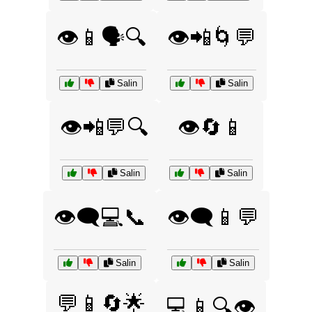
👁️📱🗣️🔍
👁️📲🌀💬
Salin
Salin
👁️📲💬🔍
👁️🔄📱
Salin
Salin
👁️‍🗨️💻📞
👁️‍🗨️📱💬
Salin
Salin
💬📱🔄🌟
💻📱🔍👁️