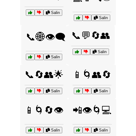
Salin
Salin
📞💬🔄👥
📞🌐👁️‍🗨️
Salin
Salin
📞🔄👥🌟
📱🌀👥🔄
Salin
Salin
📱🌀🔄👁️
📲👁️🌀💻
Salin
Salin