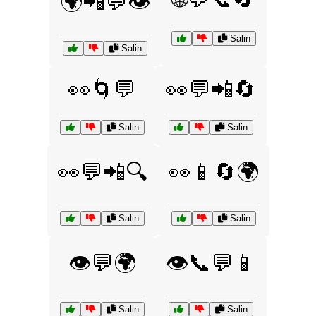
🌍📲💬👁️
Salin
Salin
👀🌀💬
👀💬📲🔄
Salin
Salin
👀💬📲🔍
👀📱🔄🌍
Salin
Salin
👁️💬🌍
👁️📞💬📱
Salin
Salin