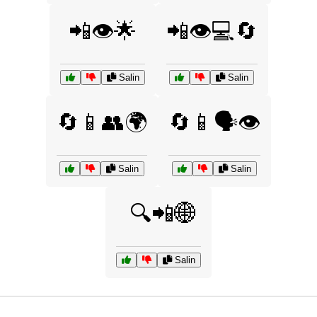
📲👁️🌟
📲👁️💻🔄
Salin
Salin
🔄📱👥🌍
🔄📱🗣️👁️
Salin
Salin
🔍📲🌐
Salin