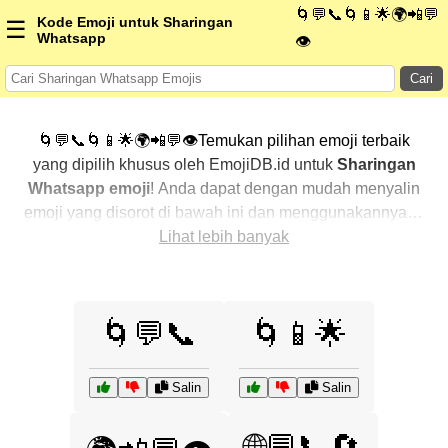
🌀💬📞🌀📱🌟🌍📲💬
Kode Emoji untuk Sharingan
☰
Whatsapp
👁️
Cari
🌀💬📞🌀📱🌟🌍📲💬👁️Temukan pilihan emoji terbaik
yang dipilih khusus oleh EmojiDB.id untuk
Sharingan
Whatsapp emoji
! Anda dapat dengan mudah menyalin
emoji yang disorot di bawah ini dan menggunakannya di
percakapan Anda untuk menambahkan sentuhan
Lihat lebih banyak
pribadi. Kami telah mengurutkan emoji-emoji terkait
dengan menampilkan yang paling populer terlebih
dahulu. Ingin lebih banyak pilihan? Jelajahi kategori
🌀💬📞
🌀📱🌟
lainnya untuk menemukan cara baru dalam
mengekspresikan
Sharingan Whatsapp dengan emoji
.
Salin
Salin
🌐💬📞🔄