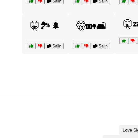
Salin
Salin
🤫
🤫🏞️🌲
🤫🏡🛋️
Salin
Salin
Love Si