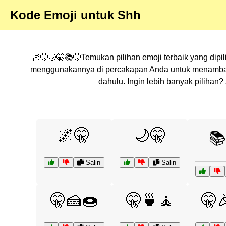
Kode Emoji untuk Shh
🌌🤫🌙🤫📚🤫Temukan pilihan emoji terbaik yang dipi
menggunakannya di percakapan Anda untuk menambahka
dahulu. Ingin lebih banyak piliha
🌌🤫
🌙🤫
📚
Salin
Salin
🤫🍰🍩
🤫🍵🧘
🤫