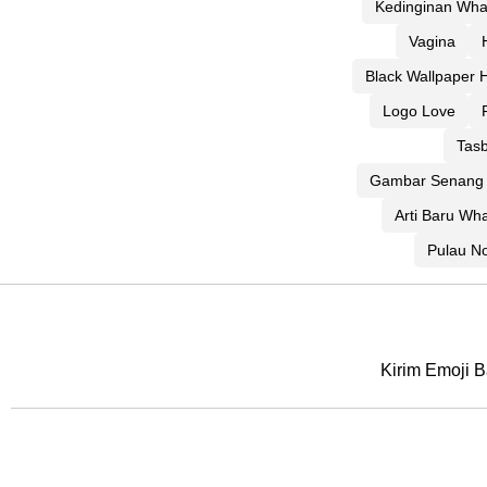
Kedinginan Wha
Vagina
Black Wallpaper 
Logo Love
Tasb
Gambar Senang 
Arti Baru Wh
Pulau No
Kirim Emoji B