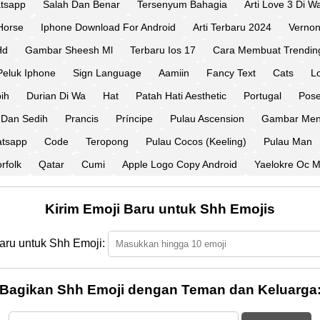
tsapp
Salah Dan Benar
Tersenyum Bahagia
Arti Love 3 Di W
Horse
Iphone Download For Android
Arti Terbaru 2024
Vernon
Hd
Gambar Sheesh Ml
Terbaru Ios 17
Cara Membuat Trendin
Peluk Iphone
Sign Language
Aamiin
Fancy Text
Cats
L
ih
Durian Di Wa
Hat
Patah Hati Aesthetic
Portugal
Pose
Dan Sedih
Prancis
Príncipe
Pulau Ascension
Gambar Men
atsapp
Code
Teropong
Pulau Cocos (Keeling)
Pulau Man
rfolk
Qatar
Cumi
Apple Logo Copy Android
Yaelokre Oc M
Kirim Emoji Baru untuk Shh Emojis
aru untuk Shh Emoji:
Bagikan Shh Emoji dengan Teman dan Keluarga