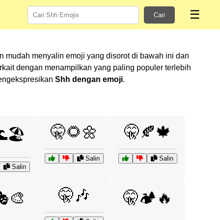
☰
Cari
n mudah menyalin emoji yang disorot di bawah ini dan
ait dengan menampilkan yang paling populer terlebih
mengekspresikan
Shh dengan emoji
.
🤫🌻🌼
🤫🍂🍁
🏖️
Salin
Salin
Salin
🤫🎶
🎭🎨
🤫🏕️🔥