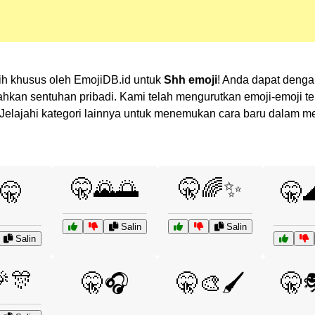
lih khusus oleh EmojiDB.id untuk
Shh emoji
! Anda dapat denga
n sentuhan pribadi. Kami telah mengurutkan emoji-emoji terk
n? Jelajahi kategori lainnya untuk menemukan cara baru dalam 
🤫🌄🌅
🤫🌈✨
🤫
🤫
Salin
Salin
Salin
🎊
🤫🎧
🤫🎨🖌️
🤫