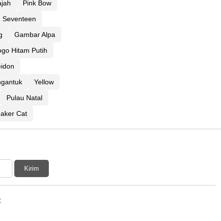
ajah
Pink Bow
 Seventeen
g
Gambar Alpa
ogo Hitam Putih
idon
gantuk
Yellow
Pulau Natal
aker Cat
Kirim
: