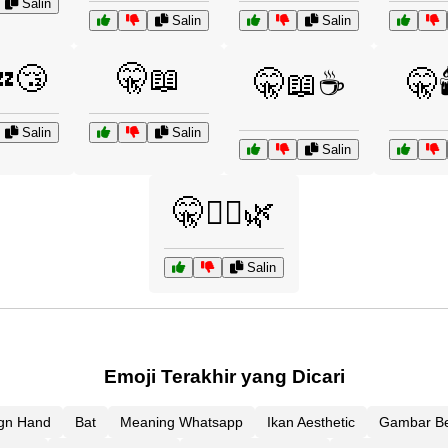
Salin
Salin
Salin
😴
🤫📖
🤫📖☕
🤫🕯
Salin
Salin
Salin
🤫🧘‍♂️🌿
Salin
Emoji Terakhir yang Dicari
gn Hand
Bat
Meaning Whatsapp
Ikan Aesthetic
Gambar Be