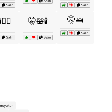
Salin
Salin
Salin
🤫🛌
️🧘‍♀️
🤫🛀🕯️
Salin
Salin
Salin
rsyukur