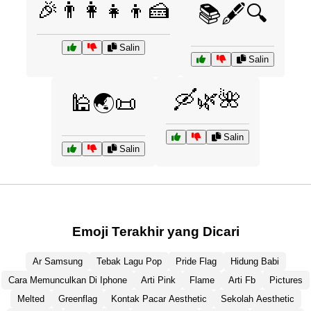
🎉👨‍👩‍👧‍👦🍰
📚🖋️🔍
Salin
Salin
🛶🌿🌺
🕌🌏📜
Salin
Salin
Emoji Terakhir yang Dicari
Ar Samsung
Tebak Lagu Pop
Pride Flag
Hidung Babi
Cara Memunculkan Di Iphone
Arti Pink
Flame
Arti Fb
Pictures
Melted
Greenflag
Kontak Pacar Aesthetic
Sekolah Aesthetic