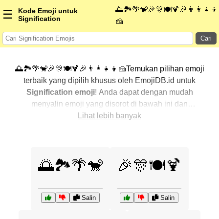
🌅🏞️🌴🐒🎉🎊🍽️🍹🎉👨‍👩‍👧‍👦
Kode Emoji untuk
☰
Signification
🍰
Cari
🌅🏞️🌴🐒🎉🎊🍽️🍹🎉👨‍👩‍👧‍👦🍰Temukan pilihan emoji
terbaik yang dipilih khusus oleh EmojiDB.id untuk
Signification emoji
! Anda dapat dengan mudah
menyalin emoji yang disorot di bawah ini dan
menggunakannya di percakapan Anda untuk
Lihat lebih banyak
menambahkan sentuhan pribadi. Kami telah
mengurutkan emoji-emoji terkait dengan menampilkan
yang paling populer terlebih dahulu. Ingin lebih banyak
🌅🏞️🌴🐒
🎉🎊🍽️🍹
pilihan? Jelajahi kategori lainnya untuk menemukan cara
baru dalam mengekspresikan
Signification dengan
emoji
.
Salin
Salin