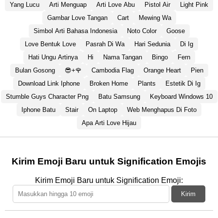
Yang Lucu
Arti Menguap
Arti Love Abu
Pistol Air
Light Pink
Gambar Love Tangan
Cart
Mewing Wa
Simbol Arti Bahasa Indonesia
Noto Color
Goose
Love Bentuk Love
Pasrah Di Wa
Hari Sedunia
Di Ig
Hati Ungu Artinya
Hi
Nama Tangan
Bingo
Fern
Bulan Gosong
😎+🌹
Cambodia Flag
Orange Heart
Pien
Download Link Iphone
Broken Home
Plants
Estetik Di Ig
Stumble Guys Character Png
Batu Samsung
Keyboard Windows 10
Iphone Batu
Stair
On Laptop
Web Menghapus Di Foto
Apa Arti Love Hijau
Kirim Emoji Baru untuk Signification Emojis
Kirim Emoji Baru untuk Signification Emoji:
Kirim