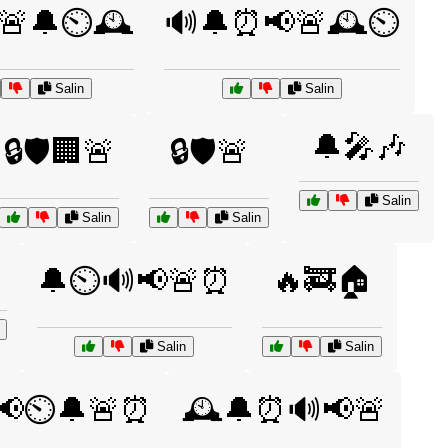
🚨🔔⏲️🕰️
🔊🔔⏰📢🚨🕰️⏲️
Salin
Salin
🔔🎤🎶
🔒🛡️🏢🚨
🔒🛡️🚨
Salin
Salin
Salin
🔔⏲️🔊📢🚨⏰
🔥🚒🏠
Salin
Salin
📢⏲️🔔🚨⏰
🕰️🔔⏰🔊📢🚨