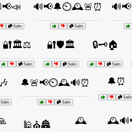
📢📣
🔊📢🔔⏲️🕰️🚨⏰
🔊📢
Salin
Salin
🔐🏛️⚖️
🔐🛡️🏛️
🔒🗝️🏠
Salin
Salin
Salin
🔔⏰
🎶
🔔🚨📢⏲️🕰️🔊⏰
Salin
Salin
Salin
🙏
🕰️
🕰️
🕌⛪🏯