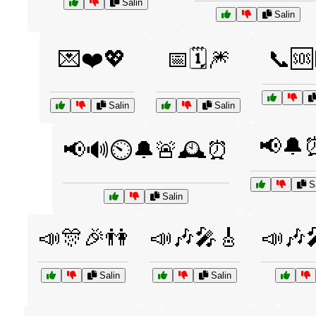
Salin
Salin
💌❤️💖
📅🗓️🎆
📞🆘👩
Salin
Salin
📢🔔
📢🔊⏲️🔔🚨🕰️⏰
Sa
Salin
📣🎊🎉👫
📣🎶🎤🎸
📣🎶
Salin
Salin