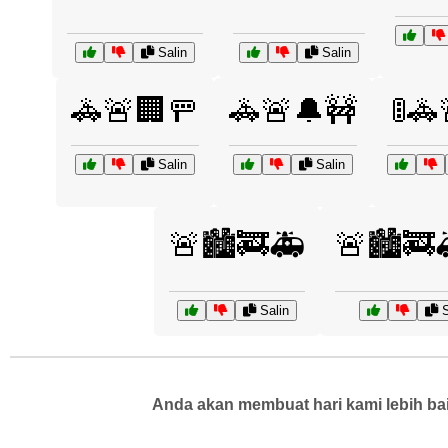
Salin
Salin
🚓🚨🏢🚥
🚓🚨🔔🚧
🚦🚓
Salin
Salin
🚨🏙️🚒🚑
🚨🏙️🚒
Salin
S
Anda akan membuat hari kami lebih bai