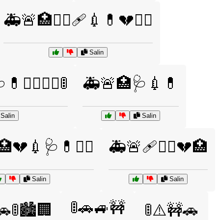
🚑🚨🏥👩‍⚕️🩹💉💊💔👨‍⚕️
Salin
👩‍⚕️👨‍⚕️🚦
🚑🚨🏥🩺💉💊
Salin
Salin
💔💉🩺💊👨‍⚕️
🚑🚨🩹👩‍⚕️💔🏥
Salin
Salin
🚦🚗🚙🚧
🚗🚦🏙️🏢
🚦⚠️🚧🚗