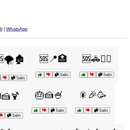
lr
|
WhatsApp
🌪️🏚️
🆘📍🏥
🆘🚓👮‍♂️
Salin
Salin
Salin
🎂🍰🍧
🎇🎉🥳
️🍰🍹
Salin
Salin
Salin