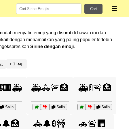
☰
Cari
mudah menyalin emoji yang disorot di bawah ini dan
ait dengan menampilkan yang paling populer terlebih
mengekspresikan
Sirine dengan emoji
.
+ 1 lagi
at
🏢🚑
🚑🚓🚨🏥
🚑🚦🚨🏥
Salin
Salin
Salin
🔔🏥
🚓🔔🚦🚧
🚓🚨🏢