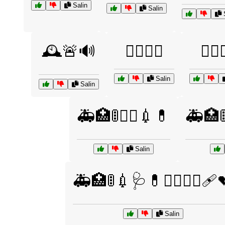
Salin
Salin
S
🕰️🚨🔊
🕵️‍♀️🔦📜
🕵️‍♂️
Salin
Salin
🚑🏥🚦👨‍⚕️💉💊
🚑🏥🚦
Salin
🚑🏥🚦💉🩺💊👩‍⚕️👨‍⚕️🩹
Salin