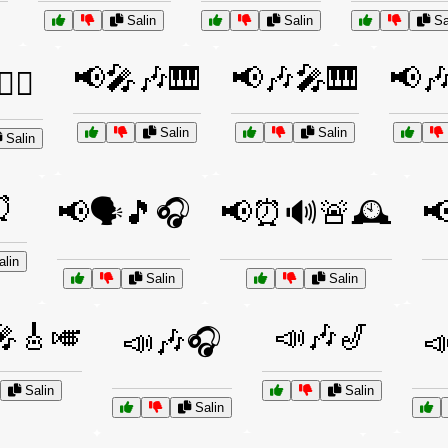
Salin
Salin
Sa
📢🎤🎶🎹
📢🎶🎤🎹
📢
‍⚕️
Salin
Salin
Salin
⏰
📢🗣️🎵🎧
📢⏰🔊🚨🕰️

lin
Salin
Salin
🎤🎸🎺
📣🎶🎷
📣🎶🎧

Salin
Salin
Salin