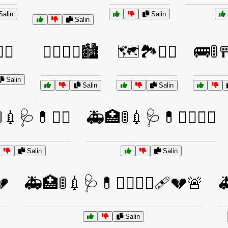
alin
Salin
Salin
🔦🚓
🕵️‍♂️🔦🚓🏙️
🗺️🏞️🚶‍♂️
🚌🚦
Salin
Salin
Salin
💉🩺💊👨‍⚕️
🚑🏥🚦💉🩺💊👩‍⚕️👨‍⚕️
Salin
Salin
💔
🚑🏥🚦💉🩺💊👩‍⚕️👨‍⚕️🩹💔🚨

Salin