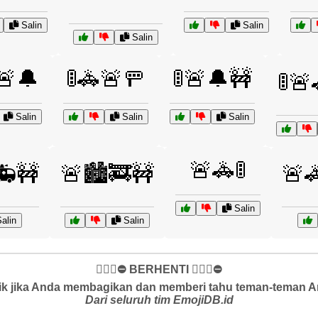
Salin
Salin
Salin
🚨🔔
🚦🚓🚨🚥
🚦🚨🔔🚧
🚦🚨
Salin
Salin
Salin
🚨🚓🚦
🚑🚧
🚨🏙️🚒🚧
🚨
Salin
alin
Salin
✋🏻🛑⛔️ BERHENTI ✋🏻🛑⛔️
k jika Anda membagikan dan memberi tahu teman-teman And
Dari seluruh tim EmojiDB.id