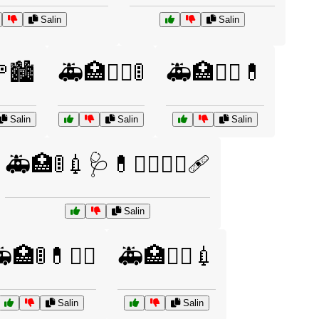
Salin
Salin
🏙️
🚑🏥👨‍⚕️🚦
🚑🏥👩‍⚕️💊
Salin
Salin
Salin
🚑🏥🚦💉🩺💊👩‍⚕️👨‍⚕️🩹
Salin
🏥🚦💊👨‍⚕️
🚑🏥🧑‍⚕️💉
Salin
Salin