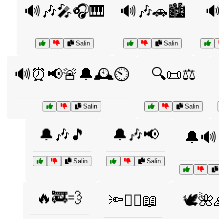
🔊🎶🎤🎧🎹
🔊🎶🚗🏙️

Salin
Salin
🔊⏰📢🚨🔔🕰️⏲️
🔍📜⚖️
Salin
Salin
🔔🎶🎵
🔔🎶📢
🔔🔊
Salin
Salin
🔥🚒💨
🔦🕵️‍♀️📖
🕊️🌺