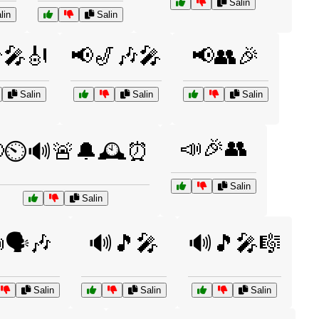
Salin
lin
Salin
🎤🎻
📢🎷🎶🎤
📢👥🎉
Salin
Salin
Salin
📣🎉👥
⏲️🔊🚨🔔🕰️⏰
Salin
Salin
🗣️🎶
🔊🎵🎤
🔊🎵🎤🎼
Salin
Salin
Salin