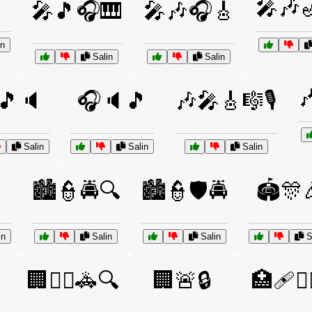

🎤🎶
🎤🎵🎧🎹
🎤🎶🎧🎸
n
Salin
Salin

🎵🔈
🎧🔈🎵
🎶🎤🎸🎼🎙️
Salin
Salin
Salin
🏙️👮🚔🔍
🏙️👮🛡️🚔
🏟️🎊
in
Salin
Salin
S

🏢👮‍♂️🚓🔍
🏢🚨🔒
🏥🩹🧑‍