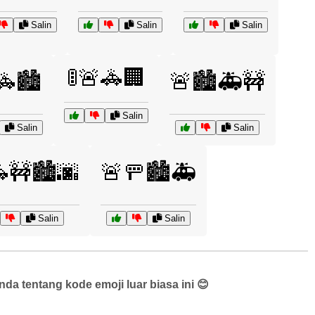
Salin
Salin
Salin
🚦🚨🚓🏢
🚓🏙️
🚨🏙️🚑🚧
Salin
Salin
Salin
🚧🏙️🌆
🚨🚥🏙️🚑
Salin
Salin
a tentang kode emoji luar biasa ini 😊