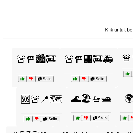
Klik untuk be
🚨
🚨🚥🏙️🚒
🚨🚥🏢🚒🚑
Salin
Salin
🌊🏖️🚤🛥️
🌍
🆘🚨📍🗺️
Salin
Salin