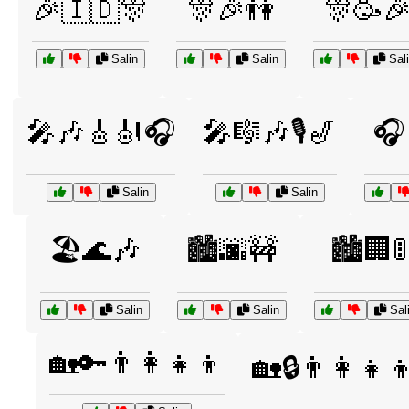
🎉🇮🇩🎊
🎊🎉👫
🎊🥳
Salin
Salin
Sali
🎤🎶🎸🎻🎧
🎤🎼🎶🎙️🎷
🎧
Salin
Salin
🏖️🌊🎶
🏙️🌆🚧
🏙️🏢🚦
Salin
Salin
Sal
🏡🔑👨‍👩‍👧‍👦
🏡🔒👨‍👩‍👧‍