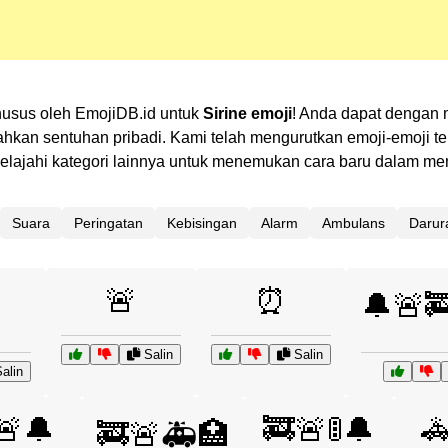
khusus oleh EmojiDB.id untuk
Sirine emoji
! Anda dapat dengan 
n sentuhan pribadi. Kami telah mengurutkan emoji-emoji terk
? Jelajahi kategori lainnya untuk menemukan cara baru dalam 
Suara
Peringatan
Kebisingan
Alarm
Ambulans
Darur
🚨
⏰
🔔🚨
Salin
Salin
alin
🚨🔔
🚒🚨🚦🔔

🚒🚨🚑🏥