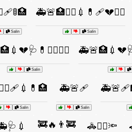
⚕️🩹🚦🏥
🚑🚨🏥👨‍⚕️💉💊🩹💔👩‍⚕️
Salin
Salin
💉💔🩺💊👩‍⚕️👨‍⚕️
🚑🚨🏥💉💔🩺💊
Salin
‍⚕️🩹💉💊🏥
🚑🚨🩹
🚑🚨🩹
Salin
Salin
🚒🔥👨‍🚒
🚑🩺💉
🚓👮‍♀️🔦