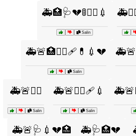
🚑🏥🩺💔🚦👨‍⚕️💉
🚑👩‍
Salin
🚑🚨🏥👩‍⚕️🩹💊💉💔
🚑🚨
Salin
🚑🚨👨‍⚕️
🚑🚨👩‍⚕️🩹💉
🚑🚨
Salin
Salin
🚑🚨🩺💉💔🏥
🚑🩺🏥💔