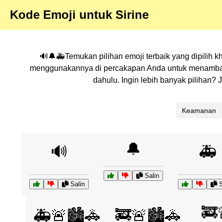
Kode Emoji untuk Sirine
🔊🔔🚑Temukan pilihan emoji terbaik yang dipilih 
menggunakannya di percakapan Anda untuk menambahka
dahulu. Ingin lebih banyak pilihan
Keamanan
🔔
🔊
🚑
Salin
Salin
S
🚒
🚑🚨🏙️🚓
🚒🚨🏙️🚓