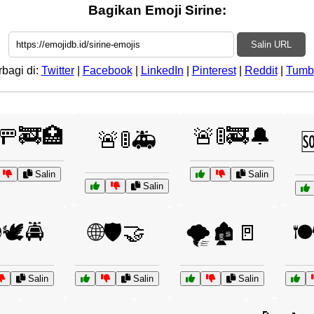
Bagikan Emoji Sirine:
Salin URL
rbagi di:
Twitter
|
Facebook
|
LinkedIn
|
Pinterest
|
Reddit
|
Tumb
🚥🚒🏥
🚨🚦🚒🔔
🚨🚦🚑

Salin
Salin
Salin
🕊️🚔
🌐🛡️🤝
🌪️🏚️🚪
🍽
Salin
Salin
Salin