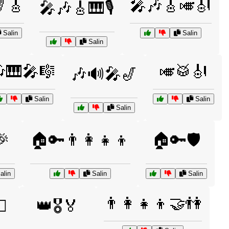
🎸
🎤🎶🎸🎺🎻
🎤🎶🎸🎹🎙️
Salin
Salin
Salin
🎹🎤🎼
🎺🥁🎻
🎶🔊🎤🎷
Salin
Salin
Salin
🎉
🏠🔑👨‍👩‍👧‍👦
🏠🔑🛡️
alin
Salin
Salin
👨‍👩‍👧‍👦🤝👫
⚕️
👑🎖️🏅