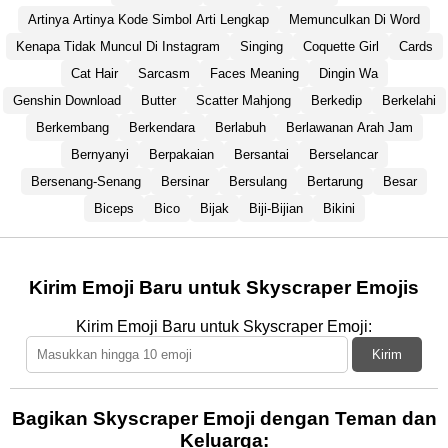
Artinya Artinya Kode Simbol Arti Lengkap
Memunculkan Di Word
Kenapa Tidak Muncul Di Instagram
Singing
Coquette Girl
Cards
Cat Hair
Sarcasm
Faces Meaning
Dingin Wa
Genshin Download
Butter
Scatter Mahjong
Berkedip
Berkelahi
Berkembang
Berkendara
Berlabuh
Berlawanan Arah Jam
Bernyanyi
Berpakaian
Bersantai
Berselancar
Bersenang-Senang
Bersinar
Bersulang
Bertarung
Besar
Biceps
Bico
Bijak
Biji-Bijian
Bikini
Kirim Emoji Baru untuk Skyscraper Emojis
Kirim Emoji Baru untuk Skyscraper Emoji:
Kirim
Bagikan Skyscraper Emoji dengan Teman dan
Keluarga: