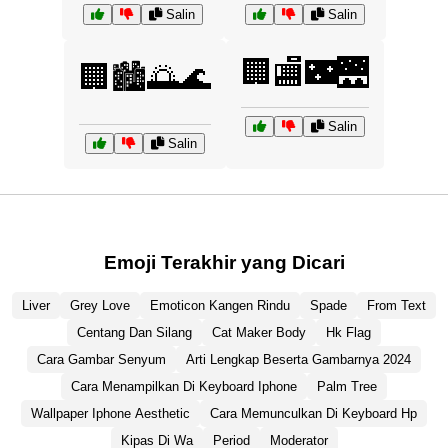
Salin
Salin
🏢🏬🌃🌉
🏢🏙️🌅🌊
Salin
Salin
Emoji Terakhir yang Dicari
Liver
Grey Love
Emoticon Kangen Rindu
Spade
From Text
Centang Dan Silang
Cat Maker Body
Hk Flag
Cara Gambar Senyum
Arti Lengkap Beserta Gambarnya 2024
Cara Menampilkan Di Keyboard Iphone
Palm Tree
Wallpaper Iphone Aesthetic
Cara Memunculkan Di Keyboard Hp
Kipas Di Wa
Period
Moderator