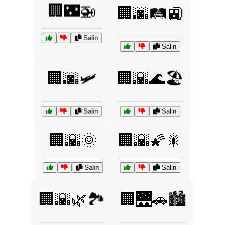
🏢🌃🚁
🏢🌆🛤️🚉
Salin
Salin
🏢🌆🛩️
🏢🌇🌊🏖️
Salin
Salin
🏢🌇🌞
🏢🌇🌠🎇
Salin
Salin
🏢🌇🌿🏞️
🏢🌉🚗🏙️