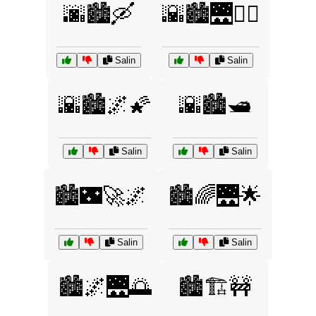
🌆🏙️🛶
🌇🏙️🌉🚶‍♂️
Salin
Salin
🌇🏙️🌌🌠
🌇🏙️🛥️
Salin
Salin
🏙️🌃🚀🌌
🏙️🌈🌉🌟
Salin
Salin
🏙️🌌🌉🌅
🏙️🏗️🚧