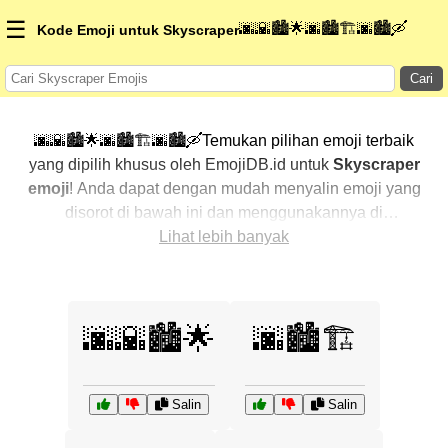
☰
🌆🌇🏙️🌟🌆🏙️🏗️🌆🏙️🛶
Kode Emoji untuk Skyscraper
Cari
🌆🌇🏙️🌟🌆🏙️🏗️🌆🏙️🛶Temukan pilihan emoji terbaik
yang dipilih khusus oleh EmojiDB.id untuk
Skyscraper
emoji
! Anda dapat dengan mudah menyalin emoji yang
disorot di bawah ini dan menggunakannya di
percakapan Anda untuk menambahkan sentuhan
Lihat lebih banyak
pribadi. Kami telah mengurutkan emoji-emoji terkait
dengan menampilkan yang paling populer terlebih
dahulu. Ingin lebih banyak pilihan? Jelajahi kategori
🌆🌇🏙️🌟
🌆🏙️🏗️
lainnya untuk menemukan cara baru dalam
mengekspresikan
Skyscraper dengan emoji
.
Salin
Salin