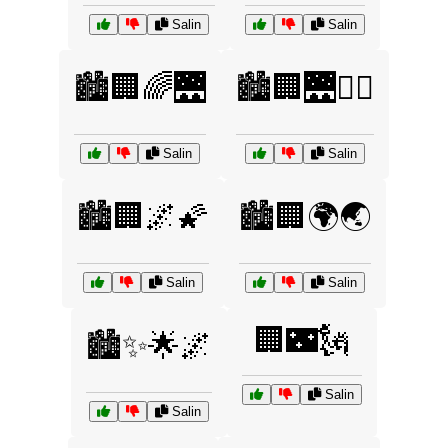
Salin
Salin
🏙️🏢🌈🌉
🏙️🏢🌉🚶‍♀️
Salin
Salin
🏙️🏢🌌🌠
🏙️🏢🌍🌏
Salin
Salin
🏢🌃🗽
🏙️✨🌟🌌
Salin
Salin