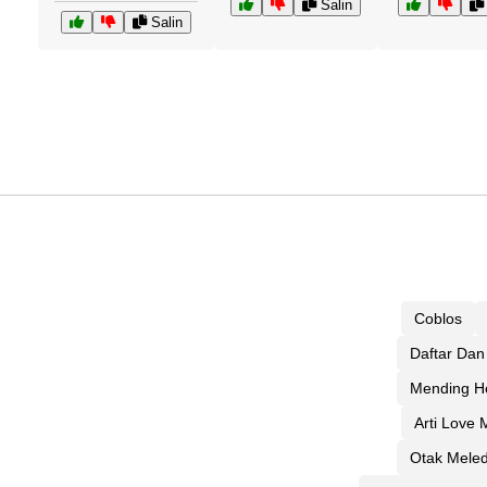
Salin
Salin
Coblos
Daftar Dan 
Mending H
Arti Love 
Otak Mele