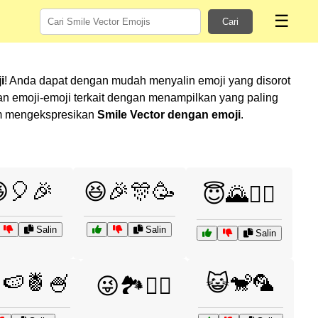
☰
Cari
i
! Anda dapat dengan mudah menyalin emoji yang disorot
 emoji-emoji terkait dengan menampilkan yang paling
lam mengekspresikan
Smile Vector dengan emoji
.
🎈🎉
😆🎉🎊🥳
😇🌄🚶‍♂️
Salin
Salin
Salin
🍉🍍🍧
😺🐒🦜
😜🏞️🚵‍♀️