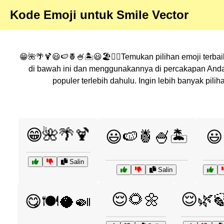
Kode Emoji untuk Smile Vector
😁🌺🌴🍹😃🍉🍍🍧🏝️😃🏖️🏊‍♂️Temukan pilihan emoji terba
di bawah ini dan menggunakannya di percakapan Anda
populer terlebih dahulu. Ingin lebih banyak pi
😁🌺🌴🍹
😃🍉🍍🍧🏝️
😃
Salin
Salin
😌🌻🌼
😌🌿
😋🍽️🥥🍛