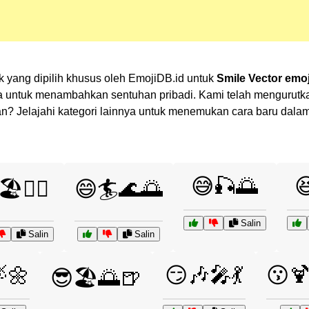
ik yang dipilih khusus oleh EmojiDB.id untuk
Smile Vector emoj
 untuk menambahkan sentuhan pribadi. Kami telah mengurutkan
lihan? Jelajahi kategori lainnya untuk menemukan cara baru da
😅🎣🌅

️🏊‍♂️
😄🏄🌊🌅
Salin
Salin
Salin
🌼
😏🎶🎤💃
😗
😎🏖️🌅🍺