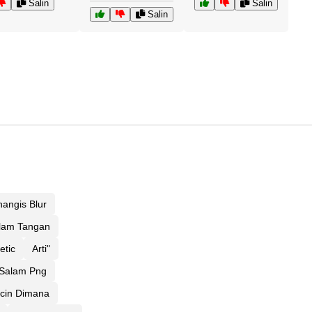
Salin
Salin
Salin
angis Blur
lam Tangan
etic
Arti"
Salam Png
ncin Dimana