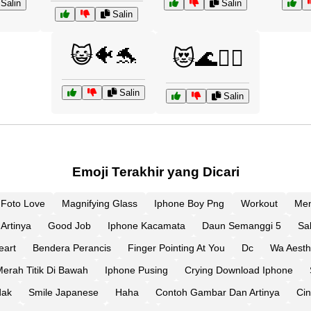
Salin
Salin
Salin
😺🐠🐬
😻🌊🏄‍♀️
Salin
Salin
Emoji Terakhir yang Dicari
Foto Love
Magnifying Glass
Iphone Boy Png
Workout
Men
Artinya
Good Job
Iphone Kacamata
Daun Semanggi 5
Sa
eart
Bendera Perancis
Finger Pointing At You
Dc
Wa Aesth
Merah Titik Di Bawah
Iphone Pusing
Crying Download Iphone
dak
Smile Japanese
Haha
Contoh Gambar Dan Artinya
Ci