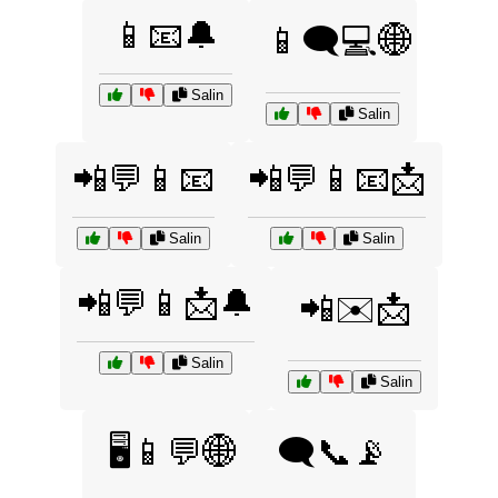
📱📧🔔
📱🗨️💻🌐
Salin
Salin
📲💬📱📧
📲💬📱📧📩
Salin
Salin
📲💬📱📩🔔
📲✉️📩
Salin
Salin
🖥️📱💬🌐
🗨️📞📡