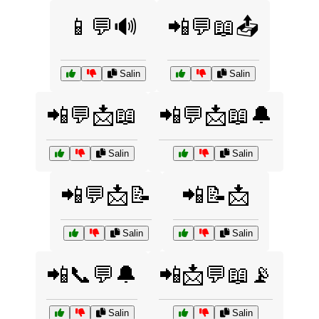
📱💬🔊
📲💬📖📤
Salin
Salin
📲💬📩📖
📲💬📩📖🔔
Salin
Salin
📲💬📩📝
📲📝📩
Salin
Salin
📲📞💬🔔
📲📩💬📖📡
Salin
Salin