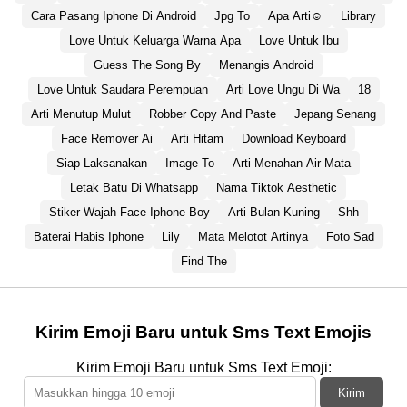
Cara Pasang Iphone Di Android
Jpg To
Apa Arti☺️
Library
Love Untuk Keluarga Warna Apa
Love Untuk Ibu
Guess The Song By
Menangis Android
Love Untuk Saudara Perempuan
Arti Love Ungu Di Wa
18
Arti Menutup Mulut
Robber Copy And Paste
Jepang Senang
Face Remover Ai
Arti Hitam
Download Keyboard
Siap Laksanakan
Image To
Arti Menahan Air Mata
Letak Batu Di Whatsapp
Nama Tiktok Aesthetic
Stiker Wajah Face Iphone Boy
Arti Bulan Kuning
Shh
Baterai Habis Iphone
Lily
Mata Melotot Artinya
Foto Sad
Find The
Kirim Emoji Baru untuk Sms Text Emojis
Kirim Emoji Baru untuk Sms Text Emoji:
Kirim