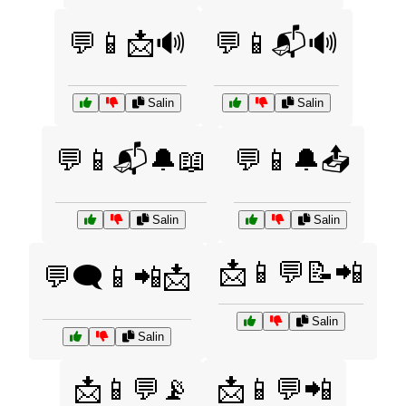
💬📱📩🔊
💬📱📬🔊
Salin
Salin
💬📱📬🔔📖
💬📱🔔📤
Salin
Salin
📩📱💬📝📲
💬🗨️📱📲📩
Salin
Salin
📩📱💬📡
📩📱💬📲