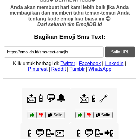
Anda akan membuat hari kami lebih baik jika Anda
membagikan dan memberi tahu teman-teman Anda
tentang kode emoji luar biasa ini 😊
Dari seluruh tim EmojiDB.id
Bagikan Emoji Sms Text:
Salin URL
Klik untuk berbagi di:
Twitter
|
Facebook
|
LinkedIn
|
Pinterest
|
Reddit
|
Tumblr
|
WhatsApp
📩📱💬🔔
📩📱🔗
Salin
Salin
📱💬📝📧
📱💬📝📲