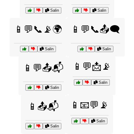
Salin
Salin
📱💬📞📡🌍
📱💬📞📤🗨️
Salin
Salin
📱💬📩📡
📱💬📤📬
Salin
Salin
📱📧💬📡
📱📤📬
Salin
Salin