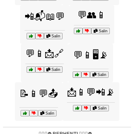
💬👥📱
📲📬📖💬
Salin
Salin
💬📱📩🔗
💬📱🖥️📡
Salin
Salin
📩📱💬📲📡
📝📱💬📤
Salin
Salin
✋🏻🛑⛔️ BERHENTI ✋🏻🛑⛔️