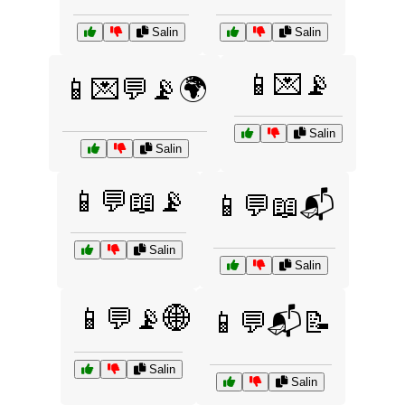
Salin
Salin
📱💌📡
📱💌💬📡🌍
Salin
Salin
📱💬📖📡
📱💬📖📬
Salin
Salin
📱💬📡🌐
📱💬📬📝
Salin
Salin