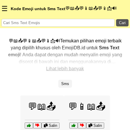
☰
💬📖📤💬📱📖📤💬📱📩🔊
Kode Emoji untuk Sms Text
Cari
💬📖📤💬📱📖📤💬📱📩🔊Temukan pilihan emoji terbaik
yang dipilih khusus oleh EmojiDB.id untuk
Sms Text
emoji
! Anda dapat dengan mudah menyalin emoji yang
disorot di bawah ini dan menggunakannya di
percakapan Anda untuk menambahkan sentuhan
Lihat lebih banyak
pribadi. Kami telah mengurutkan emoji-emoji terkait
dengan menampilkan yang paling populer terlebih
Sms
dahulu. Ingin lebih banyak pilihan? Jelajahi kategori
lainnya untuk menemukan cara baru dalam
mengekspresikan
Sms Text dengan emoji
.
💬📖📤
💬📱📖📤
Salin
Salin