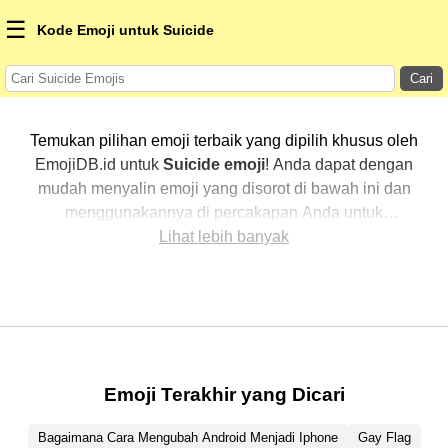
☰
Kode Emoji untuk Suicide
Cari
Temukan pilihan emoji terbaik yang dipilih khusus oleh
EmojiDB.id untuk
Suicide emoji
! Anda dapat dengan
mudah menyalin emoji yang disorot di bawah ini dan
menggunakannya di percakapan Anda untuk
menambahkan sentuhan pribadi. Kami telah
Lihat lebih banyak
mengurutkan emoji-emoji terkait dengan menampilkan
yang paling populer terlebih dahulu. Ingin lebih banyak
pilihan? Jelajahi kategori lainnya untuk menemukan cara
baru dalam mengekspresikan
Suicide dengan emoji
.
Emoji Terakhir yang Dicari
Bagaimana Cara Mengubah Android Menjadi Iphone
Gay Flag