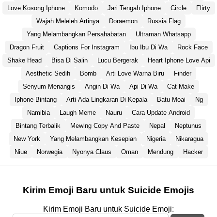
Love Kosong Iphone
Komodo
Jari Tengah Iphone
Circle
Flirty
Wajah Meleleh Artinya
Doraemon
Russia Flag
Yang Melambangkan Persahabatan
Ultraman Whatsapp
Dragon Fruit
Captions For Instagram
Ibu Ibu Di Wa
Rock Face
Shake Head
Bisa Di Salin
Lucu Bergerak
Heart Iphone Love Api
Aesthetic Sedih
Bomb
Arti Love Warna Biru
Finder
Senyum Menangis
Angin Di Wa
Api Di Wa
Cat Make
Iphone Bintang
Arti Ada Lingkaran Di Kepala
Batu Moai
Ng
Namibia
Laugh Meme
Nauru
Cara Update Android
Bintang Terbalik
Mewing Copy And Paste
Nepal
Neptunus
New York
Yang Melambangkan Kesepian
Nigeria
Nikaragua
Niue
Norwegia
Nyonya Claus
Oman
Mendung
Hacker
Kirim Emoji Baru untuk Suicide Emojis
Kirim Emoji Baru untuk Suicide Emoji: