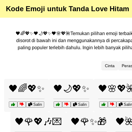
Kode Emoji untuk Tanda Love Hitam
🖤🌈💖✨🖤🌙💖✨🖤🌸💖🌺Temukan pilihan emoji terbaik 
disorot di bawah ini dan menggunakannya di percakap
paling populer terlebih dahulu. Ingin lebih banyak p
Cinta
Pera
🖤🌈💖✨
🖤🌙💖✨
🖤🌸💖
Salin
Salin
Sali
🖤🌹💖🎶💌
🖤🌹✨🎁
🖤