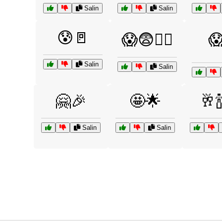
Salin
Salin
😰🚪
😱😨🏃‍♂️

Salin
Salin
🤗🎉
🤩🌟
🥂
Salin
Salin