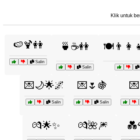
Klik untuk be
🍉🍹👭
🍵☕👭
🍽️👨‍👩‍
Salin
Salin
💌🌙🌟🌌
💌🌷🍇
💌
Salin
Salin
💏🌟✨
💏🌺🎆
💑