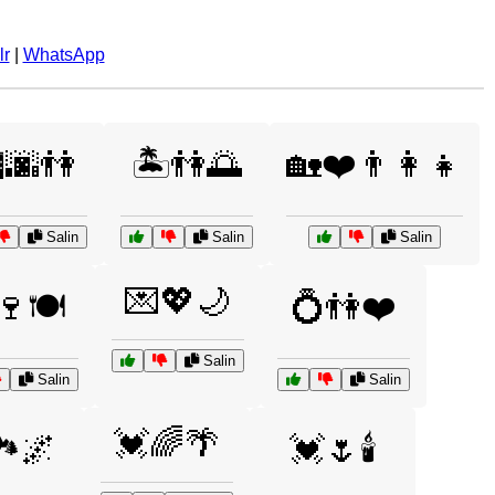
lr
|
WhatsApp
️🌆👫
🏝️👫🌅
🏡❤️👨‍👩‍👧
Salin
Salin
Salin
💌💖🌙
🍷🍽️
💍👫❤️
Salin
Salin
Salin
💓🌈🌴
️🌌
💓🌷🕯️