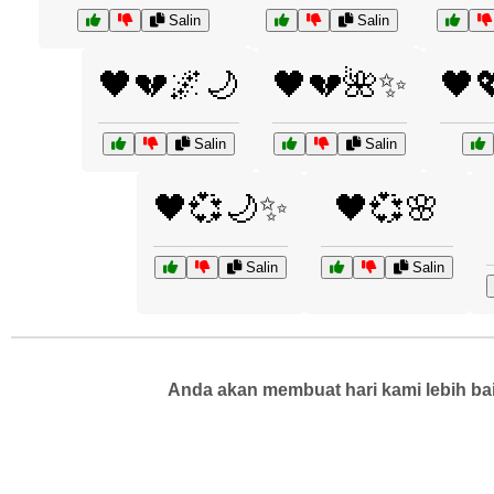
Salin
Salin
🖤💔🌌🌙
🖤💔🌺✨
🖤
Salin
Salin
🖤💞🌙✨
🖤💞🌸
Salin
Salin
Anda akan membuat hari kami lebih bai