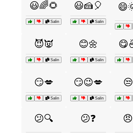
😃🌈🌻
😃🍰🎈
😄
Salin
Salin
😈👿
😊🌼
😋
Salin
Salin
😏💋
😏😉💋
😒
Salin
Salin
😕🔍
😕❓
😠