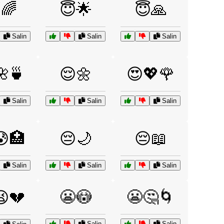
🌈
😇🌟
😇🙏
Salin
Salin
Salin
🌺🍵
😌🌼
😍💖🌹
Salin
Salin
Salin
😰🏥
😔🌙
😔📖
Salin
Salin
Salin
😬😳
😬🤔🌀
😫💔
Salin
Salin