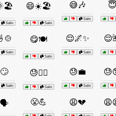
😅🎶

🏖️
😄☀️🏖️
Salin
Salin
Salin
🍲
😌🌌✨
😌
😋🍽️
Salin
Salin
Salin
🙄
😓💼
😓
😓🏃‍♂️
Salin
Salin
Salin
😤💪
😩💔
😩
🗣️
Salin