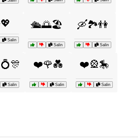
Salin
💖
🛳️🌅🏖️
🛶🏞️👫
Salin
Salin
Salin
💍🎊
❤️🌹💑
❤️🎡🎠
Salin
Salin
Salin