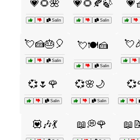
💗🌻🌺
💗🌻🍂🍃
💗
Salin
Salin
💘🍰🎂🎈
💘
💘🍽️🍰
Salin
Salin
💞🌷🌹
💞🌸🌙
💞
Salin
Salin
💟🎶💃
📖💭🌹
📖