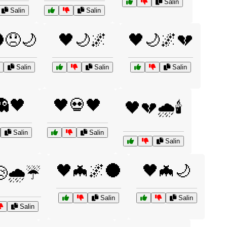
Salin
Salin
Salin
😞🌙
🖤🌙🌌
🖤🌙🌌💔
Salin
Salin
Salin
👻🖤
🖤💀🖤
🖤💔🌧️🕯️
Salin
Salin
Salin
🖤🦇🌌🌑
🖤🦇🌙
🌧️☔
Salin
Salin
Salin