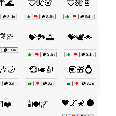
🌴🌊
💘🌺🌸
💘🌺🍫
Salin
Salin
Salin
🎊🎀
💝🏞️🌅
💝🕊️🌟
Salin
Salin
Salin
🎶🌙
💞🎺🎻
💟🎁💍
Salin
Salin
Salin
🖤🌌🌠🌑
💌❤️
🕯️🍽️🌌