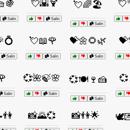
🧺🍇
💘🌇🍹
💘
💘🌈🏖️
Salin
Salin
Salin
💍
💘📖🌹
💝🌼🌻🌿
💝
Salin
Salin
Salin
🌹
💞🌺🍃🌸
💞
💞🍽️🍷🍰
Salin
Salin
Salin
👫
📸🌄💞
📸👫🌟
🕊️