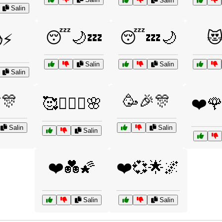
Salin
Salin
😴🌙💤
😴💤🌙

⚡
Salin
Salin
Salin
🎊
🥳🎉🎊
🥰👩‍❤️‍👨🌸
❤️
Salin
Salin
Salin
❤️💑🌠
❤️💞🌟🌌
Salin
Salin