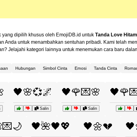
yang dipilih khusus oleh EmojiDB.id untuk
Tanda Love Hitam
an Anda untuk menambahkan sentuhan pribadi. Kami telah men
ilihan? Jelajahi kategori lainnya untuk menemukan cara baru d
saan
Hubungan
Simbol Cinta
Emosi
Tanda Cinta
Roma

🖤🌸💞🌌
🖤🌹💌🌸
🖤🌹
n
Salin
Salin
💌🌙
🖤🌺🖤💖
🖤🌼💔
🖤