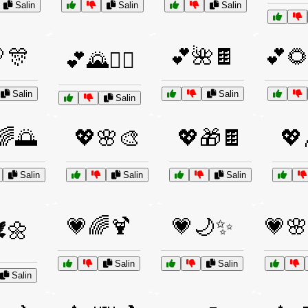
Salin
Salin
Salin
🎊
💕🌺🍫
💕
💕🌄🚴‍♂️
Salin
Salin
Salin
🌈🌅
💖🌸🎨
💖🎁🍫
💖
Salin
Salin
Salin
💗🌈🍹
💗🌙✨
💗
️🌼
Salin
Salin
Salin