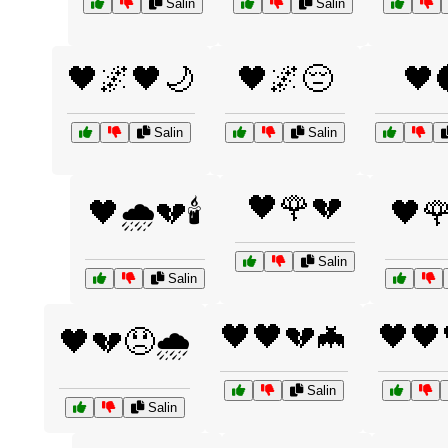
Salin
Salin
🖤🌌🖤🌙
🖤🌌😔
🖤
Salin
Salin
🖤🌹💔
🖤🌧️💔🕯️
🖤🌹
Salin
Salin
🖤🖤💔🦇
🖤🖤
🖤💔😞🌧️
Salin
Salin