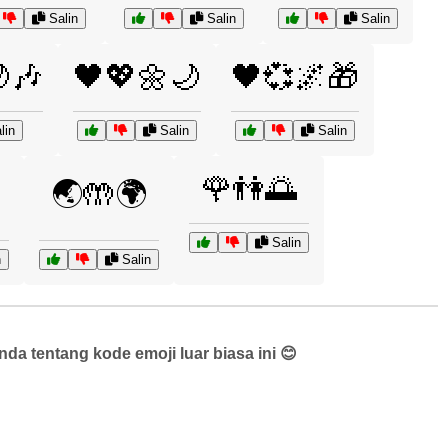
Salin
Salin
Salin
🎶
🖤💖🌼🌙
🖤💞🌌🎁
lin
Salin
Salin
🌹👫🌅
🌏🤲🌍
Salin
n
Salin
a tentang kode emoji luar biasa ini 😊