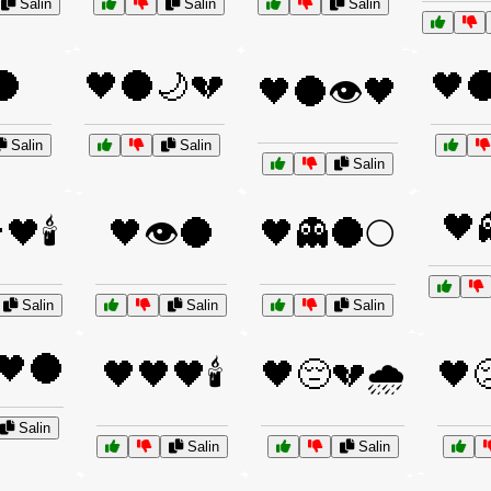
Salin
Salin
Salin
🌑
🖤🌑🌙💔
🖤
🖤🌑👁️🖤
Salin
Salin
Salin
🖤
🖤🕯️
🖤👁️🌑
🖤👻🌑🌕
Salin
Salin
Salin
🖤🌑
🖤🖤🖤🕯️
🖤😔💔🌧️
🖤
Salin
Salin
Salin