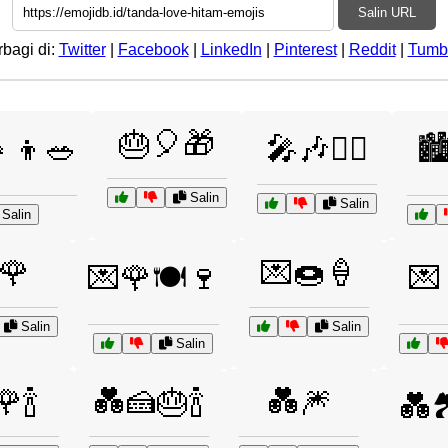
Salin URL
rbagi di:
Twitter
|
Facebook
|
LinkedIn
|
Pinterest
|
Reddit
|
Tumb
🎂🎈🎁
👧‍👦🥗
🎤🎶👯‍♂️
🏙
Salin
Salin
Salin
🌹
💌🍩🍦
💌🌹🍽️🍷
💌
Salin
Salin
Salin
🍾
💑🍰🎂🍾
💑🎆
💑