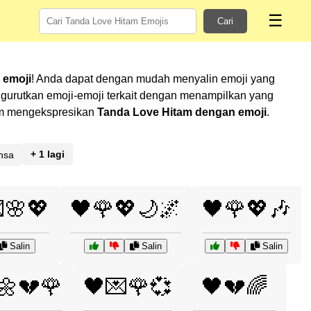
☰
Cari
 emoji
! Anda dapat dengan mudah menyalin emoji yang
gurutkan emoji-emoji terkait dengan menampilkan yang
alam mengekspresikan
Tanda Love Hitam dengan emoji
.
+ 1 lagi
nsa
🌸💖
🖤🌹💖🌙🌌
🖤🌹💖🎶
Salin
Salin
Salin
🌼💔🌹
🖤💌🌹💞
🖤💔🌈