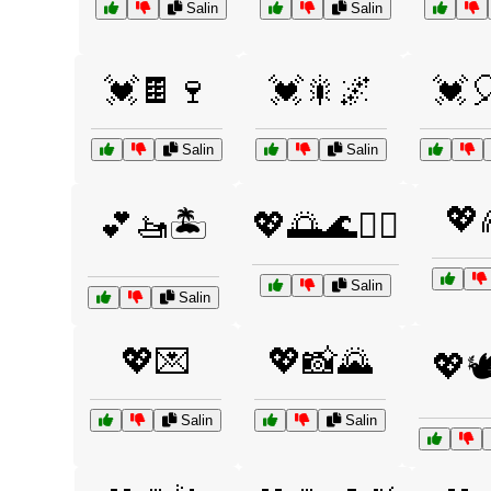
Salin
Salin
💓🍫🍷
💓🎇🌌
💓
Salin
Salin
💖
💕🚤🏝️
💖🌅🌊🏄‍♀️
Salin
Salin
💖💌
💖📸🌄
💖
Salin
Salin