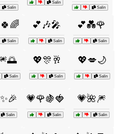
Salin
Salin
Salin
🍀🌈
💕🎶🎤
💕💑🌹
Salin
Salin
Salin
🎆🌅
💖🎊🥂
💖💋🌙
Salin
Salin
Salin
✨🎉
💗🌹🍇🍓
💗🌺🎆
Salin
Salin
Salin