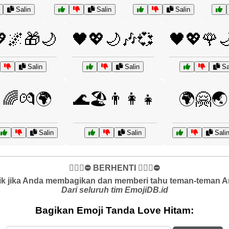
Salin
Salin
Salin
🌌🎁🌙
🖤💖🌙🎶💞
🖤💖🌹
Salin
Salin
Sa
🌈💏🌍
🌊🏖️👨‍👩‍👧
🌍🤗🌏
Salin
Salin
Sali
✋🏻🛑⛔️ BERHENTI ✋🏻🛑⛔️
k jika Anda membagikan dan memberi tahu teman-teman And
Dari seluruh tim EmojiDB.id
Bagikan Emoji Tanda Love Hitam: