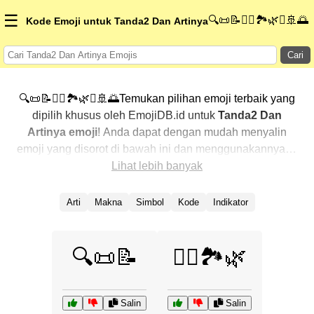
☰
🔍📜📝🧘‍♀️🏞️🌿⚓🚢🌅
Kode Emoji untuk Tanda2 Dan Artinya
Cari
🔍📜📝🧘‍♀️🏞️🌿⚓🚢🌅Temukan pilihan emoji terbaik yang
dipilih khusus oleh EmojiDB.id untuk
Tanda2 Dan
Artinya emoji
! Anda dapat dengan mudah menyalin
emoji yang disorot di bawah ini dan menggunakannya di
percakapan Anda untuk menambahkan sentuhan
Lihat lebih banyak
pribadi. Kami telah mengurutkan emoji-emoji terkait
dengan menampilkan yang paling populer terlebih
Arti
Makna
Simbol
Kode
Indikator
dahulu. Ingin lebih banyak pilihan? Jelajahi kategori
lainnya untuk menemukan cara baru dalam
mengekspresikan
Tanda2 Dan Artinya dengan emoji
.
🔍📜📝
🧘‍♀️🏞️🌿
Salin
Salin