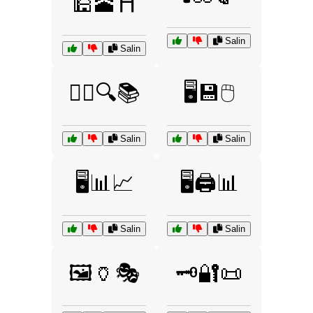
🕌🕋⛩️
Salin
Salin
🕵️‍♂️🔍📚
🖥️💾🖱️
Salin
Salin
🖥️📊📈
🖥️🖨️📊
Salin
Salin
🖼️🏺🎭
🗝️🔐📜