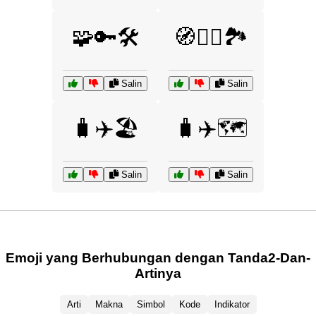
🧩🔑🛠️
🧭🚶‍♂️🏞️
Salin
Salin
🧳✈️🏖️
🧳✈️🗺️
Salin
Salin
Emoji yang Berhubungan dengan Tanda2-Dan-
Artinya
Arti
Makna
Simbol
Kode
Indikator