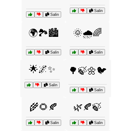
Salin
Salin
🌍🏞️🏙️
🌞🌧️🌈
Salin
Salin
🌟🌌✨
🌳🍃🌼🐦
Salin
Salin
🌾🌻🍂
🌿🍂🍃
Salin
Salin