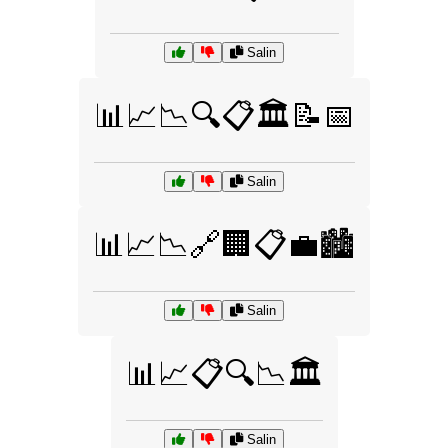
Salin
📊📈📉🔍📋🏛️📝📅
Salin
📊📈📉🔗🏢📋💼🏙️
Salin
📊📈📋🔍📉🏛️
Salin