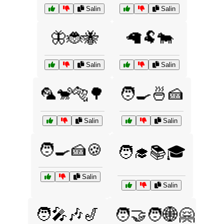
Salin
Salin
🦋🐞🐝
🦙🐏🐄
Salin
Salin
🦜🐒🐅🌳
🧑‍🍳🍜🍰
Salin
Salin
🧑‍🍳🍰🍪
🧑‍🎓📚🎓
Salin
Salin
🧑‍🎤🎶🎷
🧑‍🤝‍🧑🌐🤗