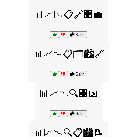
📊📈📉📋🔗🏢💼
Salin
📊📈📉📋🗂️🏙️🔗
Salin
📊📈📉🔍🏢📅
Salin
📊📈📉🔍📋🏙️📝