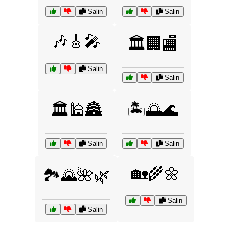
Salin
Salin
🎶🎸🎤
🏛️🏢🏬
Salin
Salin
🏛️🕌🏯
🏝️🌅🌊
Salin
Salin
🏡🌾🌼
🏞️🌄🌺🌿
Salin
Salin