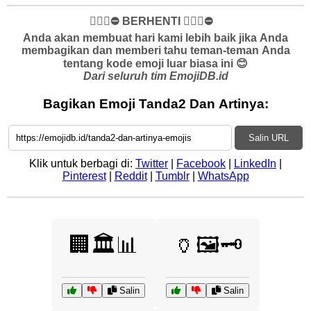
✋🏻🛑⛔️ BERHENTI ✋🏻🛑⛔️
Anda akan membuat hari kami lebih baik jika Anda
membagikan dan memberi tahu teman-teman Anda
tentang kode emoji luar biasa ini 😊
Dari seluruh tim EmojiDB.id
Bagikan Emoji Tanda2 Dan Artinya:
Salin URL
Klik untuk berbagi di:
Twitter
|
Facebook
|
LinkedIn
|
Pinterest
|
Reddit
|
Tumblr
|
WhatsApp
🏢🏛️📊
🏺🖼️🗝️
Salin
Salin