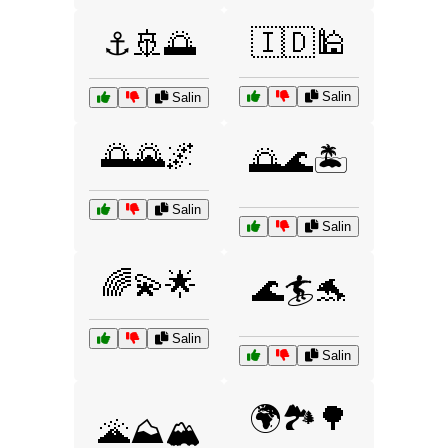
🇮🇩🕌
⚓🚢🌅
Salin
Salin
🌅🌄🌌
🌅🌊🏝️
Salin
Salin
🌈💫🌟
🌊🏄🐬
Salin
Salin
🌍🏞️🌳
🌋⛰️🏔️