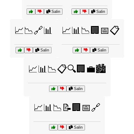
Salin
Salin
📈📉🔗📊
📈📊📉🏢📅📋
Salin
Salin
📈📊📉📋🔍🏢💼🏙️
Salin
📈📊📉📝🏢📅🔗
Salin