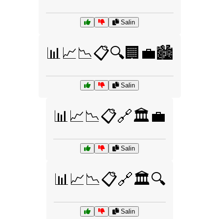
Salin
📊📈📉📋🔍🏢💼🏙️
Salin
📊📈📉📋🔗🏛️💼
Salin
📊📈📉📋🔗🏛️🔍
Salin