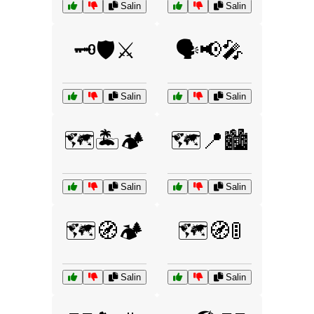
Salin
Salin
🗝️🛡️⚔️
🗣️📢🎤
Salin
Salin
🗺️🏝️🏕️
🗺️📍🏙️
Salin
Salin
🗺️🧭🏕️
🗺️🧭🚦
Salin
Salin