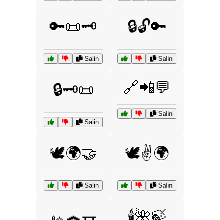
🔑📜🗝️
🔒🔓🔑
Salin
Salin
🔗📲💬
🔒🗝️📜
Salin
Salin
🕊️🌍🤝
🕊️✌️🌍
Salin
Salin
🕯️🌺🍃