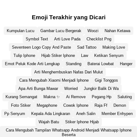
Emoji Terakhir yang Dicari
Kumpulan Lucu
Gambar Lucu Bergerak
Woozi
Nahan Ketawa
Symbol Text
Arti Love Pada
Checklist Png
Seventeen Logo Copy And Paste
Sad Tattoo
Making Love
Tulip Iphone
Hijab Stiker Iphone
Law
Ketikan Senyum
Emot Peluk Kode Arti Lengkap
Standing
Baterai Lowbat
Hanger
Arti Menghembuskan Nafas Dari Mulut
Cara Mengubah Xiaomi Menjadi Iphone
Gigi Tonggos
Apa Arti Bunga Mawar
Worried
Jungkir Balik Di Wa
Kurang Semangat
Makna ✨
Ai Remove
Pegang Hp
Saluting
Foto Stiker
Megaphone
Cowok Iphone
Raja Ff
Demon
Pp Senyum
Kepala Ada Lingkaran
Aneh Salin
Member Enhypen
Wajah Batu
Stiker Iphone Hijab
Cara Mengubah Tampilan Whatsapp Android Menjadi Whatsapp Iphone
Beserta