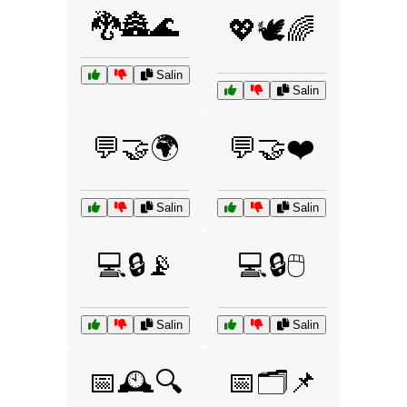
🐉🏯🌊
💖🕊️🌈
Salin
Salin
💬🤝🌍
💬🤝❤️
Salin
Salin
💻🔒📡
💻🔒🖱️
Salin
Salin
📅🕰️🔍
📅🗂️📌