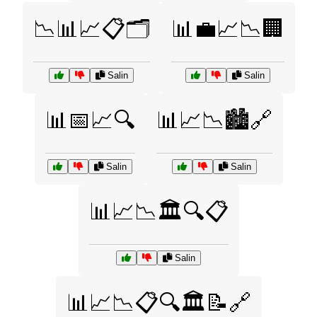
📉📊📈📋🗂️
📊💼📈📉🏢
Salin
Salin
📊📅📈🔍
📊📈📉🏙️🔗
Salin
Salin
📊📈📉🏛️🔍📋
Salin
📊📈📉📋🔍🏛️📝🔗