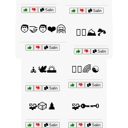
Salin
Salin
🧑‍🤝‍🧑❤️🤗
🧗‍♀️⛰️🏞️
Salin
Salin
🧘🕊️🌅
🧘‍♀️🌈☯️
Salin
Salin
🧩🎲♟️
🧩🔑🗝️
Salin
Salin