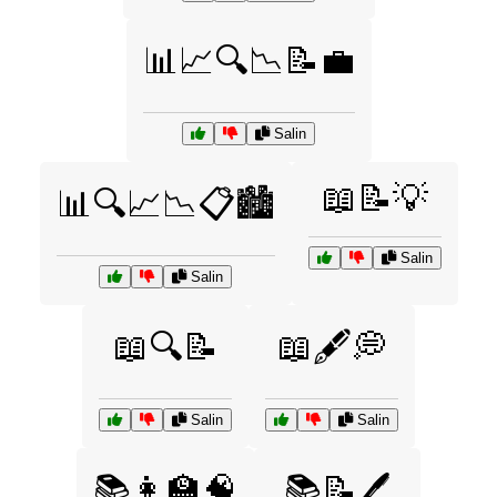
📊📈🔍📉📝💼
Salin
📖📝💡
📊🔍📈📉📋🏙️
Salin
Salin
📖🔍📝
📖🖋️💭
Salin
Salin
📚👩‍🏫🧠
📚📝🖊️