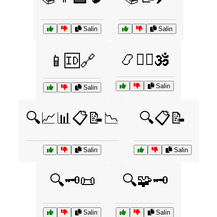
Salin
Salin
📿🧘‍♂️🕉️
📱🆔🔗
Salin
Salin
🔍📈📊📋📝📉
🔍📋📝
Salin
Salin
🔍🗝️📜
🔍🧩🗝️
Salin
Salin