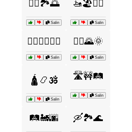
🚣‍♀️🏞️🌅
🚤🏖️🏄‍♂️
Salin
Salin
🚶‍♀️🚴‍♂️🧗‍♂️
🚶‍♂️🌄🌞
Salin
Salin
🛣️🚧🛤️
🛕📿🕉️
Salin
Salin
🛤️🚂🌆
🛶🏞️🌊