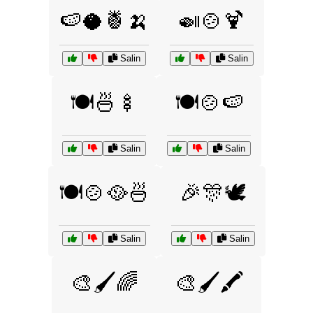
🍉🥥🍍🍌
🍛🍲🍹
Salin
Salin
🍽️🍜🍢
🍽️🍲🍉
Salin
Salin
🍽️🍲🥘🍜
🎉🎊🕊️
Salin
Salin
🎨🖌️🌈
🎨🖌️🖍️