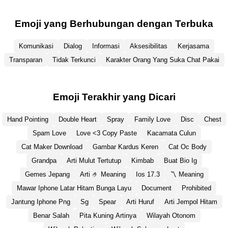
Emoji yang Berhubungan dengan Terbuka
Komunikasi
Dialog
Informasi
Aksesibilitas
Kerjasama
Transparan
Tidak Terkunci
Karakter Orang Yang Suka Chat Pakai
Emoji Terakhir yang Dicari
Hand Pointing
Double Heart
Spray
Family Love
Disc
Chest
Spam Love
Love <3 Copy Paste
Kacamata Culun
Cat Maker Download
Gambar Kardus Keren
Cat Oc Body
Grandpa
Arti Mulut Tertutup
Kimbab
Buat Bio Ig
Gemes Jepang
Arti 🤌 Meaning
Ios 17.3
〽 Meaning
Mawar Iphone Latar Hitam Bunga Layu
Document
Prohibited
Jantung Iphone Png
Sg
Spear
Arti Huruf
Arti Jempol Hitam
Benar Salah
Pita Kuning Artinya
Wilayah Otonom