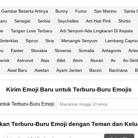
Gambar Beserta Artinya
Bunny
Fumo
San Marino
Santa 
Baru
Senegal
Serbia
Seychelles
Arti Hati Pink
Shinto
ne
Tangan Love Terbaru
Arti Senyum Ada Lingkaran Di Kepala
Sinterklas
Siprus
Siria
Menangis Senyum
Lambang Capric
yu
Easter
Slovakia
Slovenia
Somalia
Antagonis
Ante
erisk
Astronot
Atas
Atlet
Atom
Aturan
Av
Av-Sim
Awal Baru
Awetan
Ayam Jantan
Bacon
Bactriana
B
Kirim Emoji Baru untuk Terburu-Buru Emojis
untuk Terburu-Buru Emoji:
kan Terburu-Buru Emoji dengan Teman dan Kelu