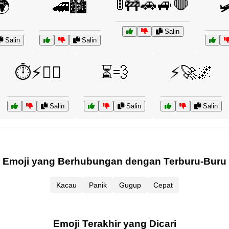
🚦🚧🚗🚙🛑
🌍
🚄🏙️

Salin
Salin
Salin
⏱️⚡🏃‍♀️
⏳💨
⚡🚀🌌
Salin
Salin
Salin
Emoji yang Berhubungan dengan Terburu-Buru
Kacau
Panik
Gugup
Cepat
Emoji Terakhir yang Dicari