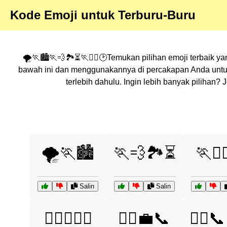
Kode Emoji untuk Terburu-Buru
🌪️🏃🏙️🏃💨🏞️⏳🏃🚴‍♂️🕑Temukan pilihan emoji terbaik y
bawah ini dan menggunakannya di percakapan Anda untuk
terlebih dahulu. Ingin lebih banyak pilihan
🌪️🏃🏙️
🏃💨🏞️⏳
🏃🚴‍
Salin
Salin
🏃‍♂️🏃‍♀️⏰
🏃‍♂️💼📞
🏃‍♂️