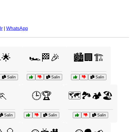
lr
|
WhatsApp
️🌟
🏎️🏁🎉
🏙️🏢🏗️
Salin
Salin
Salin
🏃
🕒🏆
🗺️🏞️🏕️🏖️
Salin
Salin
Salin