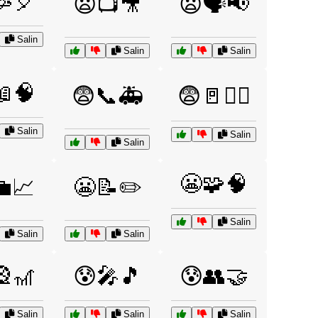
🥳🎈
😦📺🎥
😦🗣️📢
Salin
Salin
Salin
📖🧠
😨📞🚑
😨🚪🏃‍♂️
Salin
Salin
Salin
😬🧩🧠
💼📈
😬📝✏️
Salin
Salin
Salin
🎡🎢
😰🎤🎵
😰👥🤝
Salin
Salin
Salin