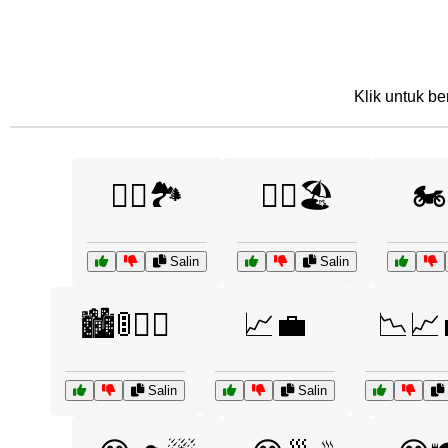
Klik untuk be
🏃‍♀️🏞️
🏃‍♂️🏖️
🏍️
Salin
Salin
🏙️🚦🏃‍♂️
📈💼
📉📈
Salin
Salin