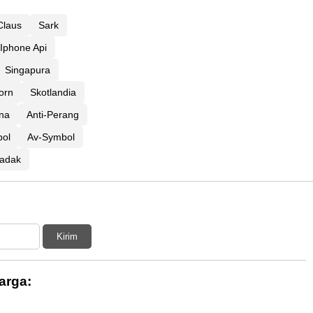
Claus
Sark
Iphone Api
Singapura
orn
Skotlandia
na
Anti-Perang
bol
Av-Symbol
adak
Kirim
arga: