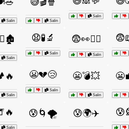
😅🙈💬
😅
️🥗
😅🎬🍿
Salin
Salin
Salin
😧🧪🔬
😨
♂️🏚️
😨👀🏃‍♀️
Salin
Salin
Salin
😬💔😢
️🔥
😬💣💥
😬
Salin
Salin
Salin
🔥
😰
😰🌀🌪️
😰🌍✈️
Salin