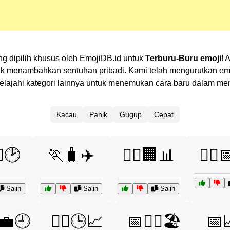
ang dipilih khusus oleh EmojiDB.id untuk
Terburu-Buru emoji
! 
 menambahkan sentuhan pribadi. Kami telah mengurutkan emoj
? Jelajahi kategori lainnya untuk menemukan cara baru dalam 
Kacau
Panik
Gugup
Cepat
♂️🕑
🏃🧳✈️
🏃‍♀️🏢📊
🏃‍♀️
Salin
Salin
Salin
💼🕘
🏃‍♂️🕒📈
📅🏃‍♀️🏖️
📅