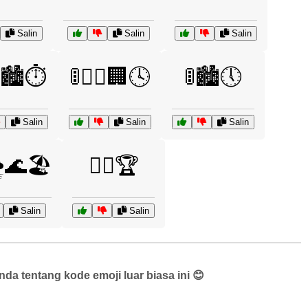
Salin
Salin
Salin
🏙️⏱️
🚦🏃‍♂️🏢🕓
🚦🏙️🕔
Salin
Salin
Salin
️🌊🏖️
🏃‍♀️🏆
Salin
Salin
a tentang kode emoji luar biasa ini 😊