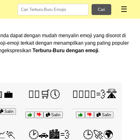
☰
Cari
Anda dapat dengan mudah menyalin emoji yang disorot di
i-emoji terkait dengan menampilkan yang paling populer
mengekspresikan
Terburu-Buru dengan emoji
.
📅💼
🏃‍♀️🛒🕔
🏃‍♂️🏃‍♀️💨🛣️
Salin
Salin
Salin
📈🏃
🕑🚗🏙️💨
🕒🚀🌍