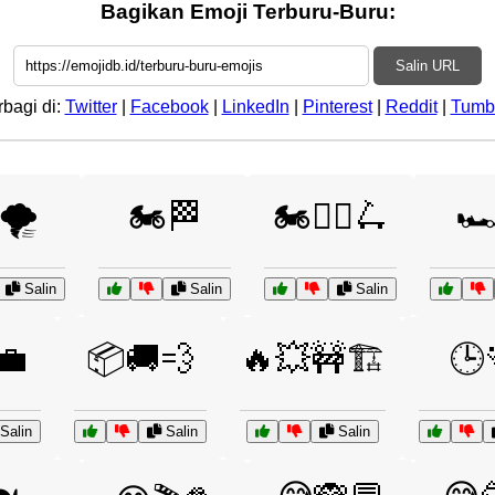
Bagikan Emoji Terburu-Buru:
Salin URL
rbagi di:
Twitter
|
Facebook
|
LinkedIn
|
Pinterest
|
Reddit
|
Tumb
🌪️
🏍️🏁
🏍️🚴‍♂️🛴
🏎
Salin
Salin
Salin
💼
📦🚚💨
🔥💥🚧🏗️
🕒
Salin
Salin
Salin