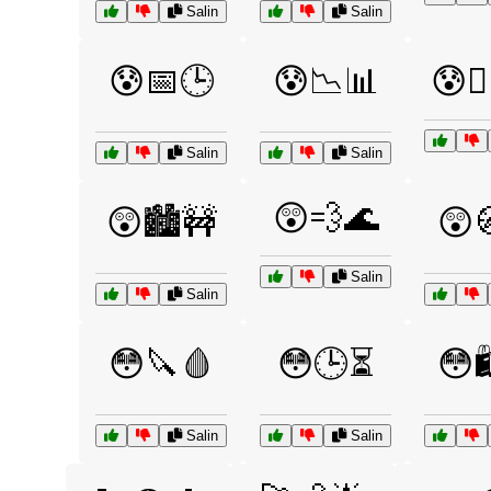
Salin
Salin
😰📅🕒
😰📉📊
😰🚶‍♂
Salin
Salin
😲💨🌊
😲🏙️🚧
😲
Salin
Salin
😳🔪🩸
😳🕒⏳
😳
Salin
Salin