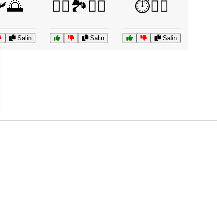
️🌅
🧗‍♀️🏞️🧗‍♂️
⏱️🏃‍♂️
Salin
Salin
Salin