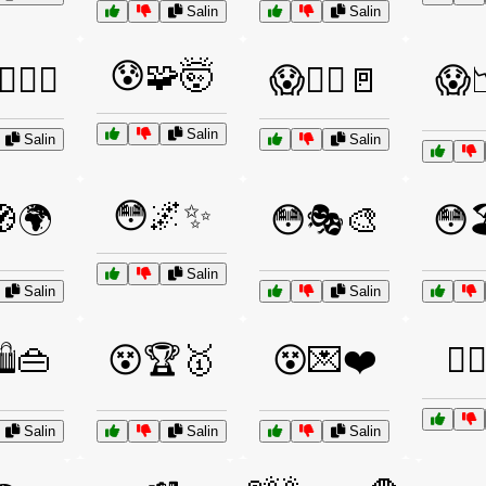
Salin
Salin
😰🧩🤯
️🚶‍♀️
😱🏃‍♂️🚪
😱
Salin
Salin
Salin
😳🌌✨
🌍
😳🎭🎨
😳
Salin
Salin
Salin
️👜
😵🏆🥇
😵💌❤️
😵‍
Salin
Salin
Salin