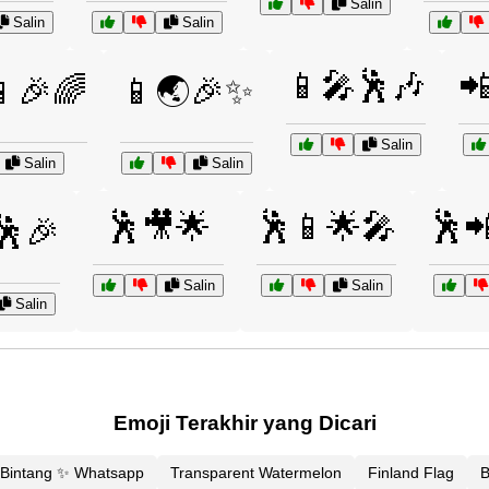
Salin
Salin
Salin
📱🎤🕺🎶

🎉🌈
📱🌏🎉✨
Salin
Salin
Salin
🕺🎥🌟
🕺📱🌟🎤
🕺
🕺🎉
Salin
Salin
Salin
Emoji Terakhir yang Dicari
i Bintang ✨ Whatsapp
Transparent Watermelon
Finland Flag
B