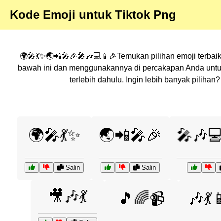
Kode Emoji untuk Tiktok Png
🌍🎤💃✨🌏📲🎤🎉🎤🎶💻📱🎉Temukan pilihan emoji terbaik
bawah ini dan menggunakannya di percakapan Anda untuk
terlebih dahulu. Ingin lebih banyak pilih
🌍🎤💃✨
🌏📲🎤🎉
🎤🎶
Salin
Salin
🎥🎶💃
🎵🌈📹
🎶💃