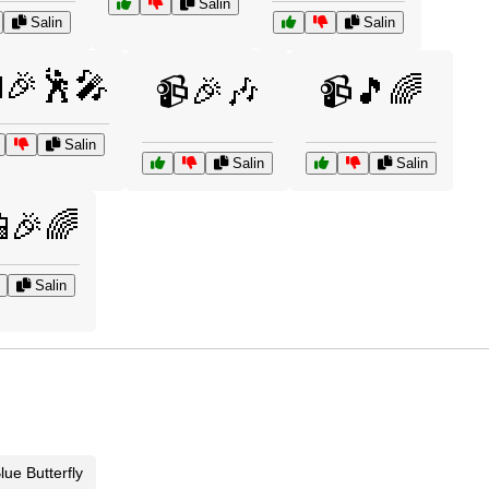
Salin
Salin
Salin
🎉🕺🎤
📹🎉🎶
📹🎵🌈
Salin
Salin
Salin
🎉🌈
Salin
lue Butterfly