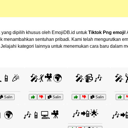
 yang dipilih khusus oleh EmojiDB.id untuk
Tiktok Png emoji
!
 menambahkan sentuhan pribadi. Kami telah mengurutkan emoj
an? Jelajahi kategori lainnya untuk menemukan cara baru dalam
📱🎉
🎤💃🎥🌍
🎤📹🎶
🎤
Salin
Salin
Salin
🎶📲🌟
📱🌍
🎶📱💻🎥
🎶