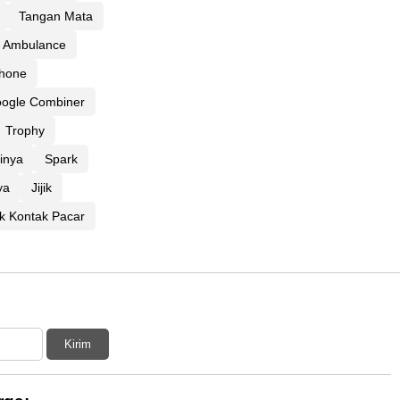
Tangan Mata
Ambulance
phone
ogle Combiner
Trophy
inya
Spark
ya
Jijik
k Kontak Pacar
Kirim