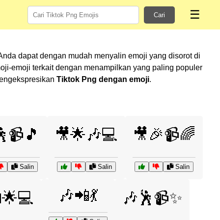
☰
Cari
 Anda dapat dengan mudah menyalin emoji yang disorot di
i-emoji terkait dengan menampilkan yang paling populer
 mengekspresikan
Tiktok Png dengan emoji
.
🕺📹🎵
🎥🌟🎶💻
🎥🎉📹🌈
Salin
Salin
Salin
🎶📲💃
🌟💻
🎶🕺📹✨