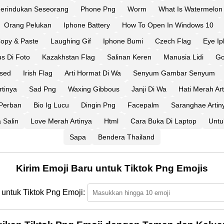
erindukan Seseorang
Phone Png
Worm
What Is Watermelon
Orang Pelukan
Iphone Battery
How To Open In Windows 10
opy & Paste
Laughing Gif
Iphone Bumi
Czech Flag
Eye I
s Di Foto
Kazakhstan Flag
Salinan Keren
Manusia Lidi
Go
Used
Irish Flag
Arti Hormat Di Wa
Senyum Gambar Senyum
rtinya
Sad Png
Waxing Gibbous
Janji Di Wa
Hati Merah Art
 Perban
Bio Ig Lucu
Dingin Png
Facepalm
Saranghae Artin
 Salin
Love Merah Artinya
Html
Cara Buka Di Laptop
Untu
Sapa
Bendera Thailand
Kirim Emoji Baru untuk Tiktok Png Emojis
 untuk Tiktok Png Emoji: