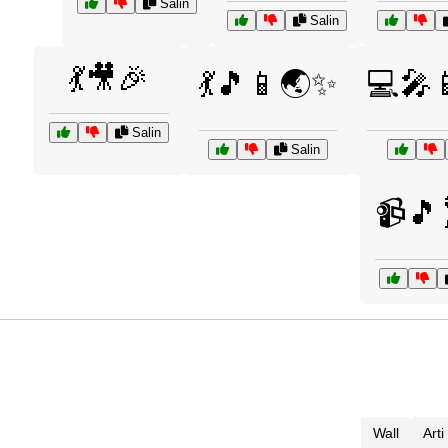
Salin
Salin
💃🎥🎉
💃🎵📱🌏✨
💻🎤
Salin
Salin
📹🎵
Wall
Art