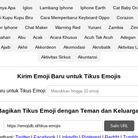
inya Apa
Igloo
Lambang Iphone
Iphone Earth
Cat Baby Or
ti Kupu Kupu Biru
Cara Memperbarui Keyboard Oppo
Corazon
er Iphone
Chat Maker
Warning Red
Yunani
Zambia
Zi
gahan
Abu
Acak
Acara Khusus
Acuh Tak Acuh
Adegan
Ajaib
Akhir
Akkordeon
Akomodasi
Akrobatik
Aktivitas
Aktivitas Sirkus
Akuntansi
Kirim Emoji Baru untuk Tikus Emojis
ru untuk Tikus Emoji:
Bagikan Tikus Emoji dengan Teman dan Keluarga
Salin URL
erbagi:
Twitter
|
Facebook
|
LinkedIn
|
Pinterest
|
Reddit
|
Tumblr