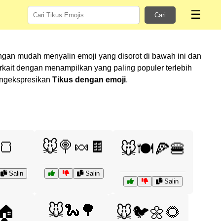
☰
Cari
ngan mudah menyalin emoji yang disorot di bawah ini dan
ait dengan menampilkan yang paling populer terlebih
mengekspresikan
Tikus dengan emoji
.
🍞
🐭🍭🍬🍫
🐭🍽️🍕🍔
Salin
Salin
Salin
🐭🐍🌳
🏠
🐭🐦🌼🌻