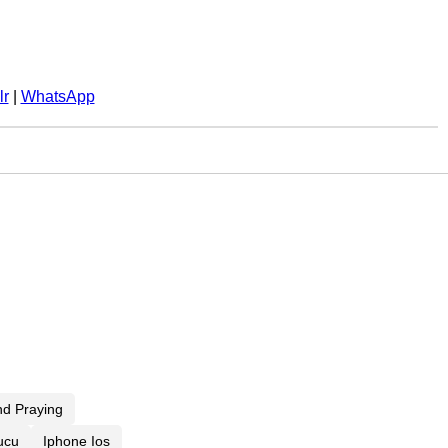
lr
|
WhatsApp
d Praying
ucu
Iphone Ios