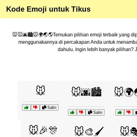
Kode Emoji untuk Tikus
🐭🐭🌆🏙️🐭🌍🌏🌎Temukan pilihan emoji terbaik yang di
menggunakannya di percakapan Anda untuk menambahka
dahulu. Ingin lebih banyak pilihan
🐭
🐭🌆🏙️
🐭🌍
Salin
Salin
🐭🎉🎊
🐭🎨🖌️
🐭