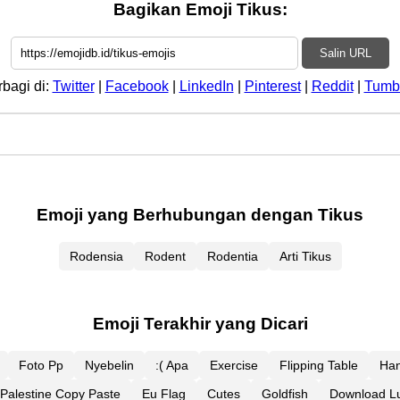
Bagikan Emoji Tikus:
Salin URL
rbagi di:
Twitter
|
Facebook
|
LinkedIn
|
Pinterest
|
Reddit
|
Tumb
Emoji yang Berhubungan dengan Tikus
Rodensia
Rodent
Rodentia
Arti Tikus
Emoji Terakhir yang Dicari
Foto Pp
Nyebelin
:( Apa
Exercise
Flipping Table
Han
Palestine Copy Paste
Eu Flag
Cutes
Goldfish
Download L