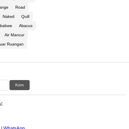
ange
Road
Naked
Quill
mbabwe
Abacus
Air Mancur
 Luar Ruangan
Kirim
:
|
WhatsApp