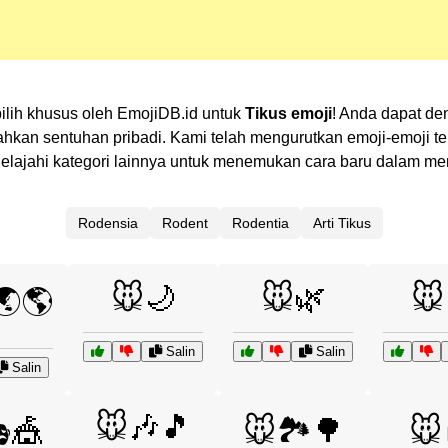
pilih khusus oleh EmojiDB.id untuk
Tikus emoji
! Anda dapat de
n sentuhan pribadi. Kami telah mengurutkan emoji-emoji terk
? Jelajahi kategori lainnya untuk menemukan cara baru dalam 
Rodensia
Rodent
Rodentia
Arti Tikus
🐭🌙
🐭🌿
🐭
🌏🌎
Salin
Salin
Salin
🐭🎶🎵
🎪
🐭🏞️🌳
🐭