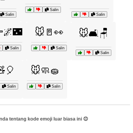
Salin
Salin
Salin
🌌🌃
🐭🚪👀
🐭🛋️🪑
Salin
Salin
Salin
🧸🎈
🐭🧼🧽
Salin
Salin
a tentang kode emoji luar biasa ini 😊