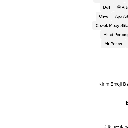
Doll
🤗 Art
Olive
Apa Ar
Cowok Mboy Stik
Abad Perten
Air Panas
Kirim Emoji Ba
Klik untuk b