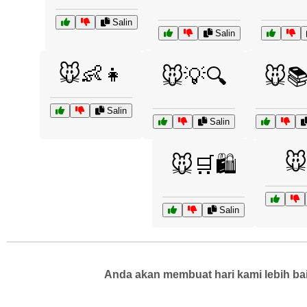
Salin
Salin
🐭👶👧
🐭💡🔍
🐭📚
Salin
Salin
🐭
🐭🛒🛍️
Salin
Anda akan membuat hari kami lebih bai