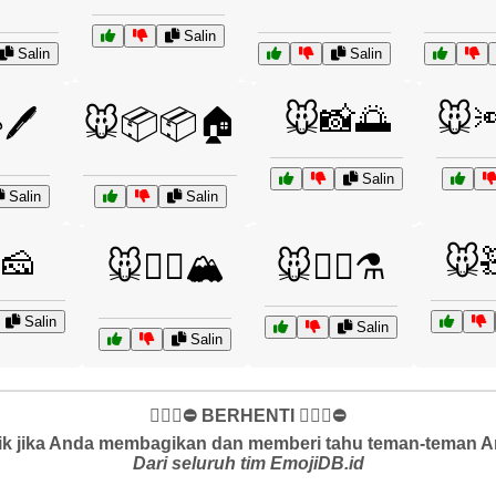
Salin
Salin
Salin
🐭📸🌅
🐭
🖊️
🐭📦📦🏠
Salin
Salin
Salin
🧀
🐭
🐭🧗‍♂️🏔️
🐭🧙‍♂️⚗️
Salin
Salin
Salin
✋🏻🛑⛔️ BERHENTI ✋🏻🛑⛔️
k jika Anda membagikan dan memberi tahu teman-teman And
Dari seluruh tim EmojiDB.id