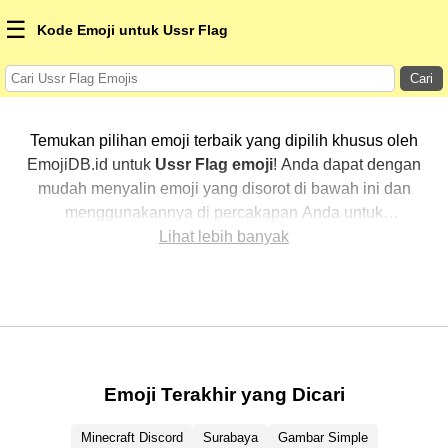
☰
Kode Emoji untuk Ussr Flag
Cari
Temukan pilihan emoji terbaik yang dipilih khusus oleh
EmojiDB.id untuk
Ussr Flag emoji
! Anda dapat dengan
mudah menyalin emoji yang disorot di bawah ini dan
menggunakannya di percakapan Anda untuk
menambahkan sentuhan pribadi. Kami telah
Lihat lebih banyak
mengurutkan emoji-emoji terkait dengan menampilkan
yang paling populer terlebih dahulu. Ingin lebih banyak
pilihan? Jelajahi kategori lainnya untuk menemukan cara
baru dalam mengekspresikan
Ussr Flag dengan emoji
.
Emoji Terakhir yang Dicari
Minecraft Discord
Surabaya
Gambar Simple