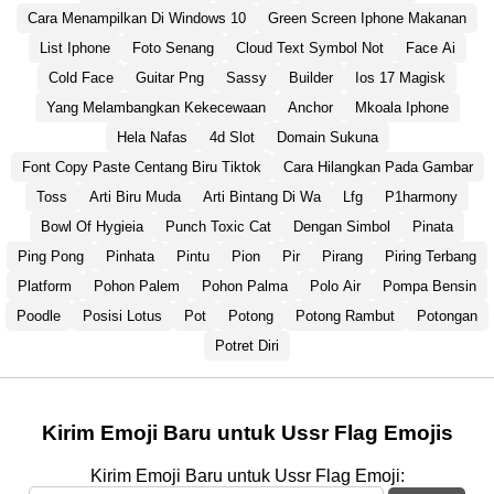
Cara Menampilkan Di Windows 10
Green Screen Iphone Makanan
List Iphone
Foto Senang
Cloud Text Symbol Not
Face Ai
Cold Face
Guitar Png
Sassy
Builder
Ios 17 Magisk
Yang Melambangkan Kekecewaan
Anchor
Mkoala Iphone
Hela Nafas
4d Slot
Domain Sukuna
Font Copy Paste Centang Biru Tiktok
Cara Hilangkan Pada Gambar
Toss
Arti Biru Muda
Arti Bintang Di Wa
Lfg
P1harmony
Bowl Of Hygieia
Punch Toxic Cat
Dengan Simbol
Pinata
Ping Pong
Pinhata
Pintu
Pion
Pir
Pirang
Piring Terbang
Platform
Pohon Palem
Pohon Palma
Polo Air
Pompa Bensin
Poodle
Posisi Lotus
Pot
Potong
Potong Rambut
Potongan
Potret Diri
Kirim Emoji Baru untuk Ussr Flag Emojis
Kirim Emoji Baru untuk Ussr Flag Emoji: