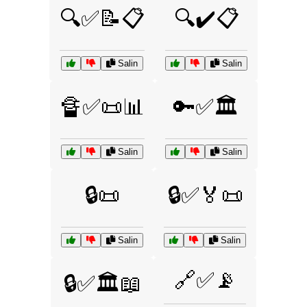
🔍✅📝📋
🔍✔️📋
Salin
Salin
🔏✅📜📊
🔑✅🏛️
Salin
Salin
🔒📜
🔒✅🏅📜
Salin
Salin
🔗✅📡
🔒✅🏛️📖