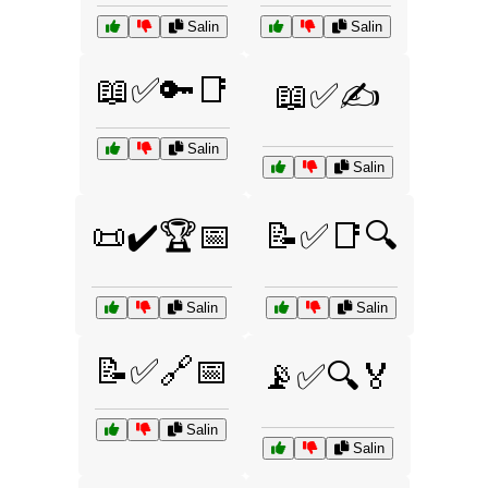
Salin
Salin
📖✅🔑📑
📖✅✍️
Salin
Salin
📜✔️🏆📅
📝✅📑🔍
Salin
Salin
📝✅🔗📅
📡✅🔍🏅
Salin
Salin