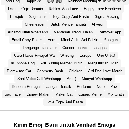
Food Png
Happy 3d
🥰🥰🥰🥰
Rainbow Meaning ❤ 🧡 💛 💚 💙 💜
Dasi
Gojo Domain
Roblox Man Face
Happy Face Emoticon
Blowjob
Sagittarius
Toga Copy And Paste
Sigma Mewing
Cheerleader
Untuk Menyemangati
Ahyeon
Alhamdulillah Whatsapp
Mentahan Trend Jualan
Remover App
Email Copy Paste
Horn
Minal Aidin Wal Faizin
Shotgun
Language Translator
Cancer Iphone
Lasagna
Cara Hapus Riwayat Wa
Winking
Europe
One Ui 6.0
💗 Iphone Png
Arti Burung Merpati Putih
Menjulurkan Lidah
Picrew.me Cat
Geometry Dash
Chicken
Arti Dari Love Merah
Saat Video Call Whatsapp
Arti :(
Monyet Whatsapp
Bendera Portugal
Jangan Berisik
Perfume
Note
Paw
Sad Face
Disney Maker
Maker Cat
Cursed Meme
Mix Gratis
Love Copy And Paste
Kirim Emoji Baru untuk Verified Emojis