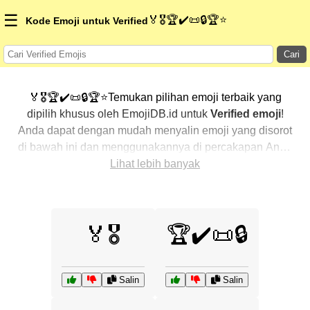
☰
🏅🎖️🏆✔️📜🔒🏆⭐
Kode Emoji untuk Verified
Cari
🏅🎖️🏆✔️📜🔒🏆⭐Temukan pilihan emoji terbaik yang
dipilih khusus oleh EmojiDB.id untuk
Verified emoji
!
Anda dapat dengan mudah menyalin emoji yang disorot
di bawah ini dan menggunakannya di percakapan Anda
untuk menambahkan sentuhan pribadi. Kami telah
Lihat lebih banyak
mengurutkan emoji-emoji terkait dengan menampilkan
yang paling populer terlebih dahulu. Ingin lebih banyak
pilihan? Jelajahi kategori lainnya untuk menemukan cara
🏅🎖️
🏆✔️📜🔒
baru dalam mengekspresikan
Verified dengan emoji
.
Salin
Salin