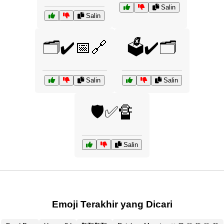
Salin
Salin
🗂️✔️📅🔗
🗳️✔️🗂️
Salin
Salin
🛡️✅🔏
Salin
Emoji Terakhir yang Dicari