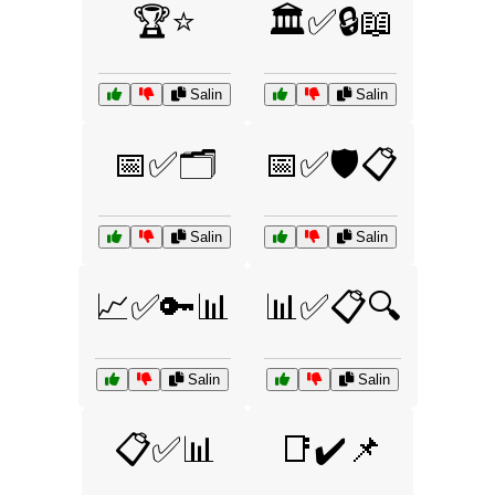
🏆⭐
🏛️✅🔒📖
Salin
Salin
📅✅🗂️
📅✅🛡️📋
Salin
Salin
📈✅🔑📊
📊✅📋🔍
Salin
Salin
📋✅📊
📑✔️📌