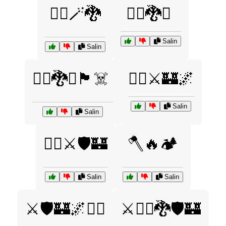
🧙‍♀️🪄🐉
🧙‍♂️🐉⚓
Salin
Salin
🧙‍♂️🐉⚓🏴‍☠️
🧝‍♂️⚔️🏰🌌
Salin
Salin
🧝‍♂️⚔️🛡️🏰
🪓🔥🏕️
Salin
Salin
⚔️🛡️🏰🌌🧝‍♀️
⚔️🧙‍♂️🐉🛡️🏰