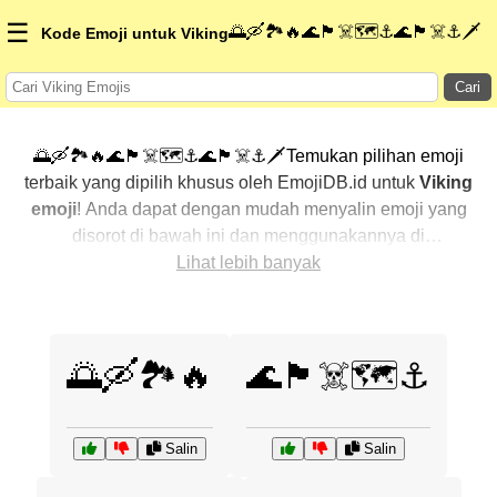
☰
🌅🛶🏞️🔥🌊🏴‍☠️🗺️⚓🌊🏴‍☠️⚓🗡️
Kode Emoji untuk Viking
Cari
🌅🛶🏞️🔥🌊🏴‍☠️🗺️⚓🌊🏴‍☠️⚓🗡️Temukan pilihan emoji
terbaik yang dipilih khusus oleh EmojiDB.id untuk
Viking
emoji
! Anda dapat dengan mudah menyalin emoji yang
disorot di bawah ini dan menggunakannya di
percakapan Anda untuk menambahkan sentuhan
Lihat lebih banyak
pribadi. Kami telah mengurutkan emoji-emoji terkait
dengan menampilkan yang paling populer terlebih
dahulu. Ingin lebih banyak pilihan? Jelajahi kategori
🌅🛶🏞️🔥
🌊🏴‍☠️🗺️⚓
lainnya untuk menemukan cara baru dalam
mengekspresikan
Viking dengan emoji
.
Salin
Salin