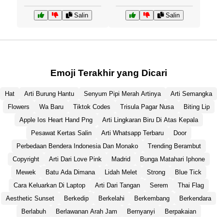
Salin
Salin
Emoji Terakhir yang Dicari
Hat
Arti Burung Hantu
Senyum Pipi Merah Artinya
Arti Semangka
Flowers
Wa Baru
Tiktok Codes
Trisula Pagar Nusa
Biting Lip
Apple Ios Heart Hand Png
Arti Lingkaran Biru Di Atas Kepala
Pesawat Kertas Salin
Arti Whatsapp Terbaru
Door
Perbedaan Bendera Indonesia Dan Monako
Trending Berambut
Copyright
Arti Dari Love Pink
Madrid
Bunga Matahari Iphone
Mewek
Batu Ada Dimana
Lidah Melet
Strong
Blue Tick
Cara Keluarkan Di Laptop
Arti Dari Tangan
Serem
Thai Flag
Aesthetic Sunset
Berkedip
Berkelahi
Berkembang
Berkendara
Berlabuh
Berlawanan Arah Jam
Bernyanyi
Berpakaian