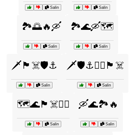
Salin
Salin
🏞️🌅🔥🛶
🏞️🌊🛶🗺️
Salin
Salin
🗡️🏴‍☠️🛡️⚓
🗡️🛡️⚓🧝‍♂️🏴‍☠️
Salin
Salin
🗺️🌊🏴‍☠️🧝‍♂️
🛶🌊🏞️🔥
Salin
Salin