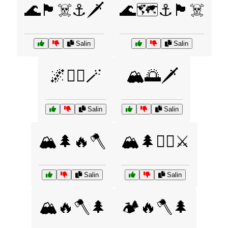
🌊🏴‍☠️⚓🗡️
🌊🗺️⚓🏴‍☠️
Salin
Salin
🌌🧙‍♀️🪄
🏔️🌅🗡️
Salin
Salin
🏔️🌲🔥🪓
🏔️🌲🧝‍♂️⚔️
Salin
Salin
🏔️🔥🪓🌲
🏕️🔥🪓🌲