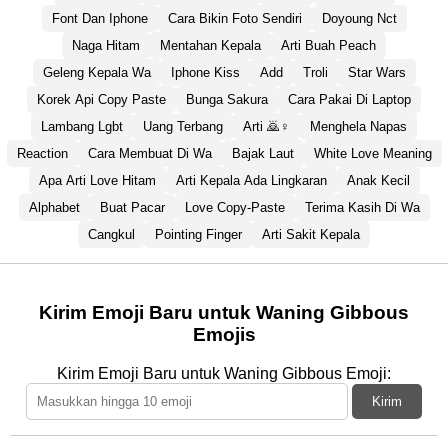
Font Dan Iphone
Cara Bikin Foto Sendiri
Doyoung Nct
Naga Hitam
Mentahan Kepala
Arti Buah Peach
Geleng Kepala Wa
Iphone Kiss
Add
Troli
Star Wars
Korek Api Copy Paste
Bunga Sakura
Cara Pakai Di Laptop
Lambang Lgbt
Uang Terbang
Arti 🙇♀️
Menghela Napas
Reaction
Cara Membuat Di Wa
Bajak Laut
White Love Meaning
Apa Arti Love Hitam
Arti Kepala Ada Lingkaran
Anak Kecil
Alphabet
Buat Pacar
Love Copy-Paste
Terima Kasih Di Wa
Cangkul
Pointing Finger
Arti Sakit Kepala
Kirim Emoji Baru untuk Waning Gibbous
Emojis
Kirim Emoji Baru untuk Waning Gibbous Emoji:
Kirim