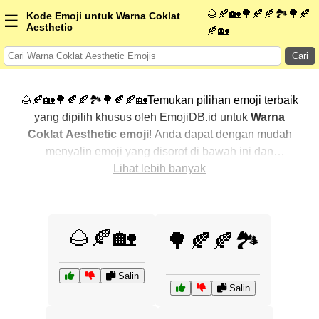
🌰🍂🏡🌳🍂🍂🏞️🌳🍂
Kode Emoji untuk Warna Coklat
☰
Aesthetic
🍂🏡
Cari
🌰🍂🏡🌳🍂🍂🏞️🌳🍂🍂🏡Temukan pilihan emoji terbaik
yang dipilih khusus oleh EmojiDB.id untuk
Warna
Coklat Aesthetic emoji
! Anda dapat dengan mudah
menyalin emoji yang disorot di bawah ini dan
menggunakannya di percakapan Anda untuk
Lihat lebih banyak
menambahkan sentuhan pribadi. Kami telah
mengurutkan emoji-emoji terkait dengan menampilkan
yang paling populer terlebih dahulu. Ingin lebih banyak
🌰🍂🏡
🌳🍂🍂🏞️
pilihan? Jelajahi kategori lainnya untuk menemukan cara
baru dalam mengekspresikan
Warna Coklat Aesthetic
dengan emoji
.
Salin
Salin