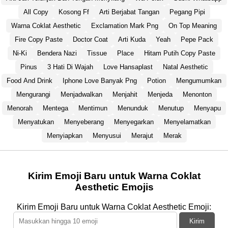
All Copy
Kosong Ff
Arti Berjabat Tangan
Pegang Pipi
Warna Coklat Aesthetic
Exclamation Mark Png
On Top Meaning
Fire Copy Paste
Doctor Coat
Arti Kuda
Yeah
Pepe Pack
Ni-Ki
Bendera Nazi
Tissue
Place
Hitam Putih Copy Paste
Pinus
3 Hati Di Wajah
Love Hansaplast
Natal Aesthetic
Food And Drink
Iphone Love Banyak Png
Potion
Mengumumkan
Mengurangi
Menjadwalkan
Menjahit
Menjeda
Menonton
Menorah
Mentega
Mentimun
Menunduk
Menutup
Menyapu
Menyatukan
Menyeberang
Menyegarkan
Menyelamatkan
Menyiapkan
Menyusui
Merajut
Merak
Kirim Emoji Baru untuk Warna Coklat
Aesthetic Emojis
Kirim Emoji Baru untuk Warna Coklat Aesthetic Emoji:
Kirim