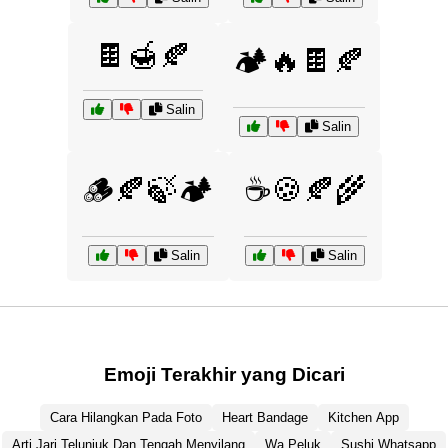
🍫🍯🍂
🏕️🔥🍫🍂
Salin
Salin
🪵🍂🍃🏕️
☕🍪🍂🌾
Salin
Salin
Emoji Terakhir yang Dicari
Cara Hilangkan Pada Foto
Heart Bandage
Kitchen App
Arti Jari Telunjuk Dan Tengah Menyilang
Wa Peluk
Sushi Whatsapp