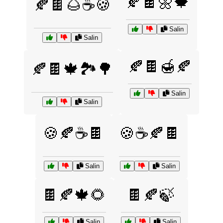
🍂🍫🌼🍁
🍂🍫🌰☕🍪
Salin
Salin
🍂🍫🍯🍂
🍂🍫🍁🏞️🌳
Salin
Salin
🍪🍂☕🍫
🍪☕🍂🍫
Salin
Salin
🍫🍂🍁🌻
🍫🍂🍃
Salin
Salin