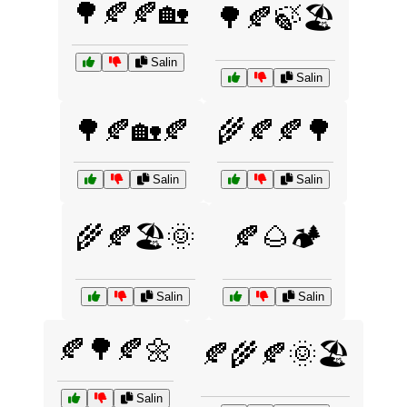
🌳🍂🍂🏡
🌳🍂🍃🏖️
Salin
Salin
🌳🍂🏡🍂
🌾🍂🍂🌳
Salin
Salin
🌾🍂🏖️🌞
🍂🌰🏕️
Salin
Salin
🍂🌳🍂🌼
🍂🌾🍂🌞🏖️
Salin