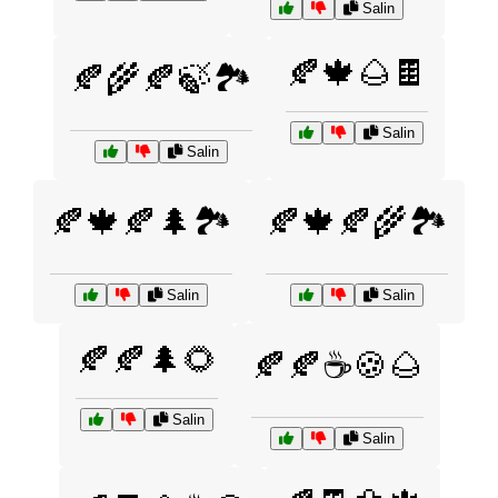
Salin
🍂🍁🌰🍫
🍂🌾🍂🍃🏞️
Salin
Salin
🍂🍁🍂🌲🏞️
🍂🍁🍂🌾🏞️
Salin
Salin
🍂🍂🌲🌻
🍂🍂☕🍪🌰
Salin
Salin