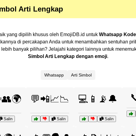
mbol Arti Lengkap
ik yang dipilih khusus oleh EmojiDB.id untuk
Whatsapp Kode 
akannya di percakapan Anda untuk menambahkan sentuhan priba
n lebih banyak pilihan? Jelajahi kategori lainnya untuk mene
Simbol Arti Lengkap dengan emoji
.
Whatsapp
Arti Simbol

️👥🌍
💬📲📈📉
💻📱📡🔔
Salin
Salin
Salin