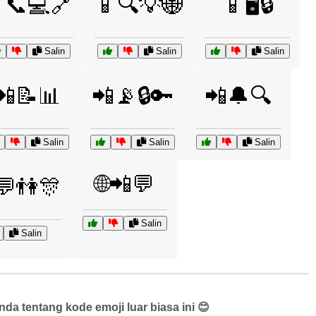
📞💻🔗
📱🔍💡🌐
📱🖥️🔒
Salin
Salin
Salin
📲📝📊
📲📡🔒🔑
📲🔔🔍
Salin
Salin
Salin
🌐📲💬
💬👫🎊
Salin
Salin
a tentang kode emoji luar biasa ini 😊