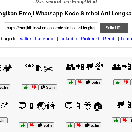
Dari seluruh tim EmojiDB.id
agikan Emoji Whatsapp Kode Simbol Arti Lengka
Salin URL
rbagi di:
Twitter
|
Facebook
|
LinkedIn
|
Pinterest
|
Reddit
|
Tumb
👥📲💬🌈
👥📲
🏕️
👘🧵✂️
Salin
Salin
Salin
🎉
💬
💬📱🌏👫
💬📱🎊🏠
lin
Salin
Salin