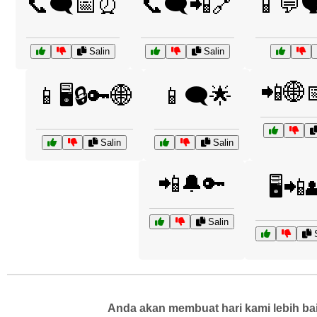
📞🗨️📅⏰
📞🗨️📲🔗
📱💬
Salin
Salin
📲🌐
📱🖥️🔒🔑🌐
📱🗨️🌟
Salin
Salin
📲🔔🔑
🖥️📲
Salin
S
Anda akan membuat hari kami lebih bai