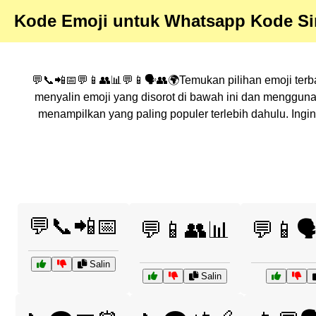
Kode Emoji untuk Whatsapp Kode Si
💬📞📲📅💬📱👥📊💬📱🗣️👥🌍Temukan pilihan emoji terba
menyalin emoji yang disorot di bawah ini dan menggun
menampilkan yang paling populer terlebih dahulu. Ingi
💬📞📲📅
💬📱👥📊
💬📱🗣
Salin
Salin