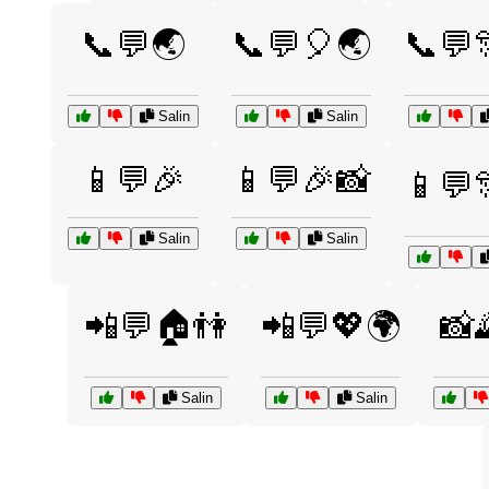
📞💬🌏
📞💬🎈🌏
📞💬
Salin
Salin
📱💬🎉
📱💬🎉📸
📱💬
Salin
Salin
📲💬🏠👫
📲💬💖🌍
📸
Salin
Salin