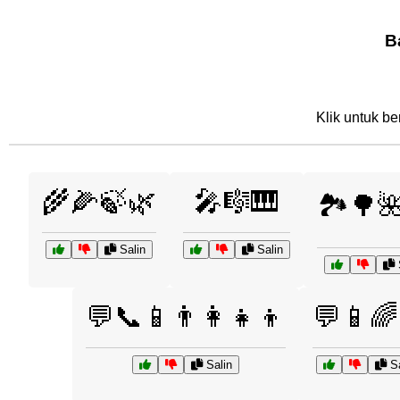
B
Klik untuk be
🌾🌽🍃🌿
🎤🎼🎹
🏞️🌳
Salin
Salin
💬📞📱👨‍👩‍👧‍👦
💬📱🌈
Salin
Sa