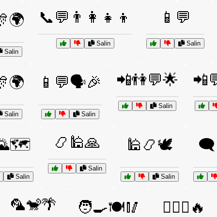
📞💬👨‍👩‍👧‍👦
📱💬
🎊🌍
Salin
Salin
Salin
📲👫💬🌟
📲
🎊🌍
📱💬🗣️🎉
Salin
Salin
Salin
📿🕌🙏
🌄🗺️
🕌📿🕊️
🗨
Salin
Salin
Salin
🦜🐒🌴
🧑‍🍳🍽️🥢
🧗‍♂️⛺🔥