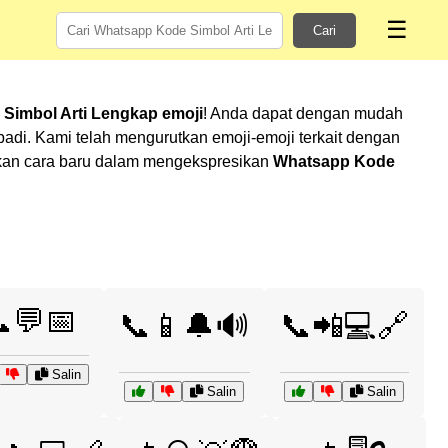
☰
Cari
Simbol Arti Lengkap emoji
! Anda dapat dengan mudah
di. Kami telah mengurutkan emoji-emoji terkait dengan
mukan cara baru dalam mengekspresikan
Whatsapp Kode
💬📅
📞📱🔔🔊
📞📲💻🔗
Salin
Salin
Salin