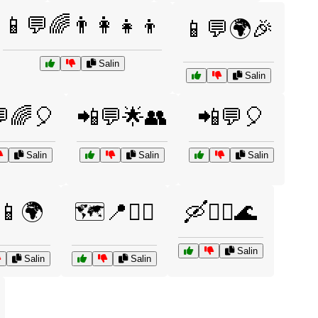
📱💬🌈👨‍👩‍👧‍👦
📱💬🌍🎉
Salin
Salin
🌈🎈
📲💬🌟👥
📲💬🎈
Salin
Salin
Salin
️📱🌍
🗺️📍🚶‍♀️
🛶🏊‍♂️🌊
Salin
Salin
Salin