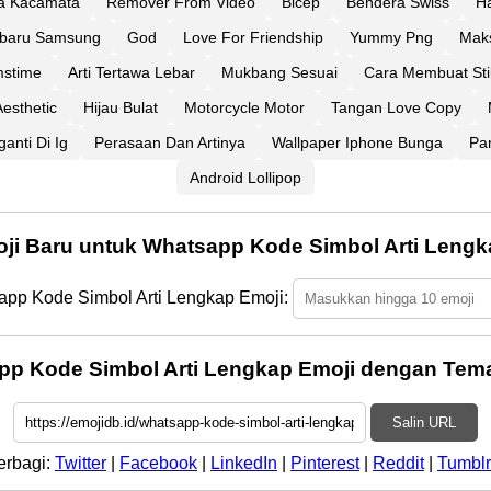
a Kacamata
Remover From Video
Bicep
Bendera Swiss
H
rbaru Samsung
God
Love For Friendship
Yummy Png
Mak
stime
Arti Tertawa Lebar
Mukbang Sesuai
Cara Membuat Sti
esthetic
Hijau Bulat
Motorcycle Motor
Tangan Love Copy
anti Di Ig
Perasaan Dan Artinya
Wallpaper Iphone Bunga
Pa
Android Lollipop
oji Baru untuk Whatsapp Kode Simbol Arti Lengk
app Kode Simbol Arti Lengkap Emoji:
pp Kode Simbol Arti Lengkap Emoji dengan Tema
Salin URL
erbagi:
Twitter
|
Facebook
|
LinkedIn
|
Pinterest
|
Reddit
|
Tumblr