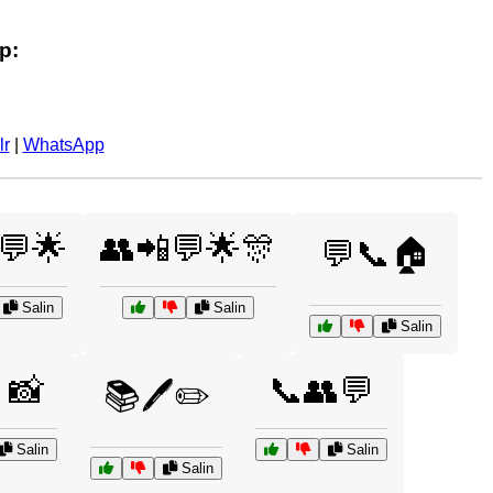
p:
lr
|
WhatsApp
💬🌟
👥📲💬🌟🎊
💬📞🏠
Salin
Salin
Salin
📸
📞👥💬
📚🖊️✏️
Salin
Salin
Salin