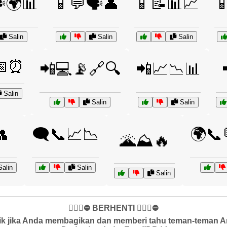
️🌍📊
📱💬🗣️👤
📱📝📊📈

Salin
Salin
Salin
📅⏰
📲💻📡🔗🔍
📲📈📉📊
Salin
Salin
Salin
👥
🗨️📞📈📉
🌍📞
🌋⛰️🔥
alin
Salin
Salin
✋🏻🛑⛔️ BERHENTI ✋🏻🛑⛔️
k jika Anda membagikan dan memberi tahu teman-teman And