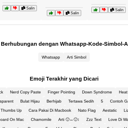
Salin
Salin
Salin
 Berhubungan dengan Whatsapp-Kode-Simbol-A
Whatsapp
Arti Simbol
Emoji Terakhir yang Dicari
ck
Nerd Copy Paste
Finger Pointing
Down Syndrome
Heat
sparent
Bulat Hijau
Berhijab
Tertawa Sedih
5
Contoh G
 Thumbs Up
Cara Pakai Di Macbook
Nato Flag
Aestatic
Li
board On Mac
Chamomile
Arti 🙂↔🙂↕
Zzz Text
Love Di W