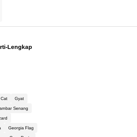
rti-Lengkap
 Cat
Gyat
ambar Senang
zard
a
Georgia Flag