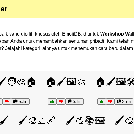
er
rbaik yang dipilih khusus oleh EmojiDB.id untuk
Workshop Wall
kapan Anda untuk menambahkan sentuhan pribadi. Kami telah m
ihan? Jelajahi kategori lainnya untuk menemukan cara baru dal
️🧑‍🎨🏠
🏠🖌️🖼️🎨
🏠🖌️🖼️🛠
Salin
Salin
Salin
🖌️
🖌️🎨📐📏
🖌️🎨📚🖼️
🖌️🎨