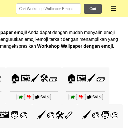
☰
Cari
paper emoji
! Anda dapat dengan mudah menyalin emoji
engurutkan emoji-emoji terkait dengan menampilkan yang
am mengekspresikan
Workshop Wallpaper dengan emoji
.
️
🏠🖼️🖌️🛠️🧱
🏠🖼️🖌️🧱
Salin
Salin
🖼️🧑‍🎨
🖌️🎨🛠️📏
🖌️🎨🧑‍🎨