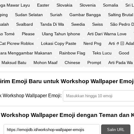
nga Mawar Layu
Easter
Slovakia
Slovenia
Somalia
Sri 
ping
Sudan Selatan
Suriah
Gambar Bangga
Salting Brutal
salah
Svalbard
Tanda Di Wa
Swedia
Swiss
São Pedro D
ão Tomé
Please
Ulang Tahun Iphone
Arti Dari Warna Love
Cat Picrew Roblox
Lokasi Copy Paste
Nerd Png
Arti 🤌🏻 Ada
ara Menggambar Makanan
Rainbow Flag
Teks Lucu
Good
Maksud Batu
Mohon Maaf
Chinese
Prompt
Arti Pada Wa
irim Emoji Baru untuk Workshop Wallpaper Emoj
uk Workshop Wallpaper Emoji:
 Workshop Wallpaper Emoji dengan Teman dan K
Salin URL