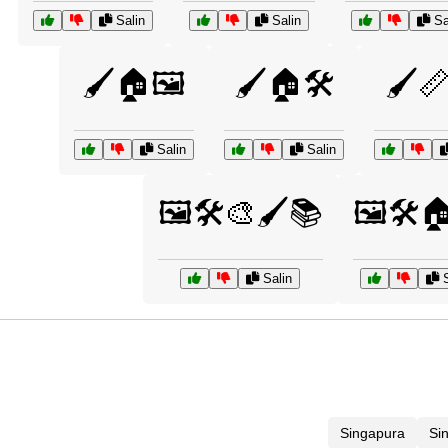
Salin
Salin
Sa
🖌️🏠🖼️
🖌️🏠🛠️
🖌️
Salin
Salin
🖼️🛠️🎨🖌️📚
🖼️🛠️
Salin
S
Singapura
Si