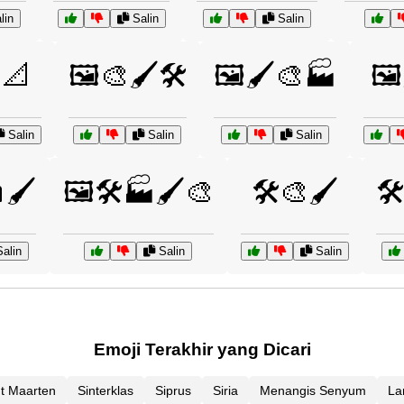
lin
Salin
Salin
📐
🖼️🎨🖌️🛠️
🖼️🖌️🎨🏭
🖼
Salin
Salin
Salin
🖌️
🖼️🛠️🏭🖌️🎨
🛠️🎨🖌️
🛠
alin
Salin
Salin
Emoji Terakhir yang Dicari
nt Maarten
Sinterklas
Siprus
Siria
Menangis Senyum
La