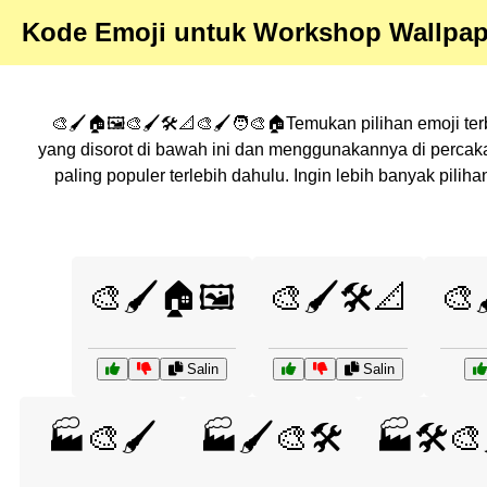
Kode Emoji untuk Workshop Wallpap
🎨🖌️🏠🖼️🎨🖌️🛠️📐🎨🖌️🧑‍🎨🏠Temukan pilihan emoji te
yang disorot di bawah ini dan menggunakannya di perca
paling populer terlebih dahulu. Ingin lebih banyak pil
🎨🖌️🏠🖼️
🎨🖌️🛠️📐
🎨
Salin
Salin
🏭🎨🖌️
🏭🖌️🎨🛠️
🏭🛠️🎨