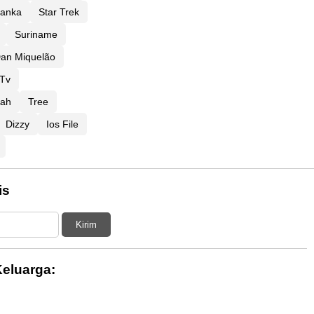
Lanka
Star Trek
Suriname
an Miquelão
Tv
lah
Tree
Dizzy
Ios File
is
Kirim
eluarga: