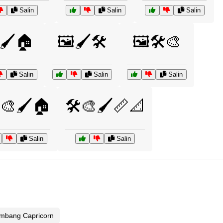
Salin
Salin
Salin
️🖌️🏠
🖼️🖌️🛠️
🖼️🛠️🎨
Salin
Salin
Salin
️🎨🖌️🏠
🛠️🎨🖌️📏📐
Salin
Salin
mbang Capricorn